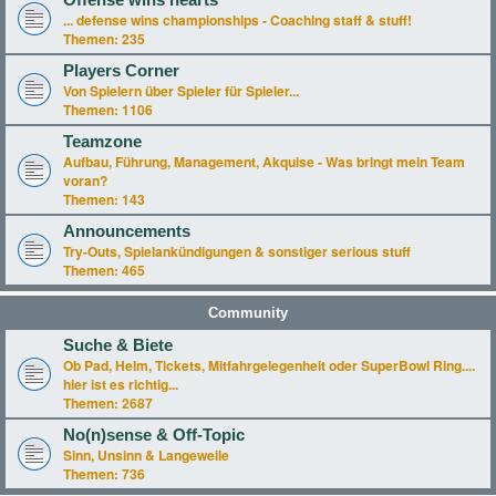
Offense wins hearts
... defense wins championships - Coaching staff & stuff!
Themen:
235
Players Corner
Von Spielern über Spieler für Spieler...
Themen:
1106
Teamzone
Aufbau, Führung, Management, Akquise - Was bringt mein Team
voran?
Themen:
143
Announcements
Try-Outs, Spielankündigungen & sonstiger serious stuff
Themen:
465
Community
Suche & Biete
Ob Pad, Helm, Tickets, Mitfahrgelegenheit oder SuperBowl Ring....
hier ist es richtig...
Themen:
2687
No(n)sense & Off-Topic
Sinn, Unsinn & Langeweile
Themen:
736