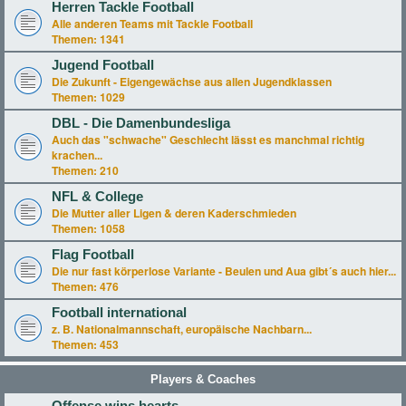
Herren Tackle Football
Alle anderen Teams mit Tackle Football
Themen:
1341
Jugend Football
Die Zukunft - Eigengewächse aus allen Jugendklassen
Themen:
1029
DBL - Die Damenbundesliga
Auch das "schwache" Geschlecht lässt es manchmal richtig
krachen...
Themen:
210
NFL & College
Die Mutter aller Ligen & deren Kaderschmieden
Themen:
1058
Flag Football
Die nur fast körperlose Variante - Beulen und Aua gibt´s auch hier...
Themen:
476
Football international
z. B. Nationalmannschaft, europäische Nachbarn...
Themen:
453
Players & Coaches