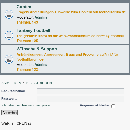
Content
Fragen/ Anmerkungen/ Hinweise zum Content auf footballforum.de
Moderator:
Admins
Themen:
143
Fantasy Football
The greatest show on the web - footballforum.de Fantasy Football
Themen:
125
Wünsche & Support
Ankündigungen, Anregungen, Bugs und Probleme auf/ mit/ für
footballforum.de
Moderator:
Admins
Themen:
123
ANMELDEN
•
REGISTRIEREN
Benutzername:
Passwort:
Ich habe mein Passwort vergessen
Angemeldet bleiben
WER IST ONLINE?