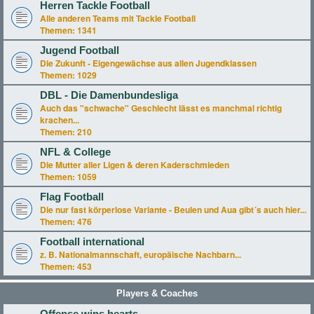
Herren Tackle Football
Alle anderen Teams mit Tackle Football
Themen:
1341
Jugend Football
Die Zukunft - Eigengewächse aus allen Jugendklassen
Themen:
1029
DBL - Die Damenbundesliga
Auch das "schwache" Geschlecht lässt es manchmal richtig
krachen...
Themen:
210
NFL & College
Die Mutter aller Ligen & deren Kaderschmieden
Themen:
1059
Flag Football
Die nur fast körperlose Variante - Beulen und Aua gibt´s auch hier...
Themen:
476
Football international
z. B. Nationalmannschaft, europäische Nachbarn...
Themen:
453
Players & Coaches