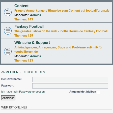
Content
Fragen/ Anmerkungen/ Hinweise zum Content auf footballforum.de
Moderator:
Admins
Themen:
143
Fantasy Football
The greatest show on the web - footballforum.de Fantasy Football
Themen:
125
Wünsche & Support
Ankündigungen, Anregungen, Bugs und Probleme auf/ mit/ für
footballforum.de
Moderator:
Admins
Themen:
123
ANMELDEN
•
REGISTRIEREN
Benutzername:
Passwort:
Ich habe mein Passwort vergessen
Angemeldet bleiben
WER IST ONLINE?