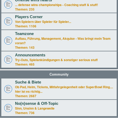
Offense wins hearts
... defense wins championships - Coaching staff & stuff!
Themen:
235
Players Corner
Von Spielern über Spieler für Spieler...
Themen:
1106
Teamzone
Aufbau, Führung, Management, Akquise - Was bringt mein Team
voran?
Themen:
143
Announcements
Try-Outs, Spielankündigungen & sonstiger serious stuff
Themen:
465
Community
Suche & Biete
Ob Pad, Helm, Tickets, Mitfahrgelegenheit oder SuperBowl Ring....
hier ist es richtig...
Themen:
2687
No(n)sense & Off-Topic
Sinn, Unsinn & Langeweile
Themen:
736