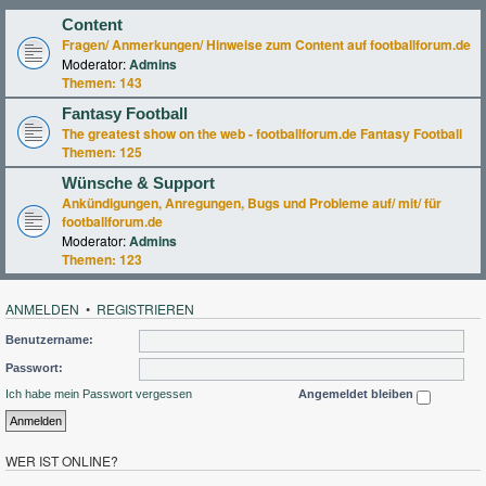
Content
Fragen/ Anmerkungen/ Hinweise zum Content auf footballforum.de
Moderator:
Admins
Themen:
143
Fantasy Football
The greatest show on the web - footballforum.de Fantasy Football
Themen:
125
Wünsche & Support
Ankündigungen, Anregungen, Bugs und Probleme auf/ mit/ für
footballforum.de
Moderator:
Admins
Themen:
123
ANMELDEN
•
REGISTRIEREN
Benutzername:
Passwort:
Ich habe mein Passwort vergessen
Angemeldet bleiben
WER IST ONLINE?