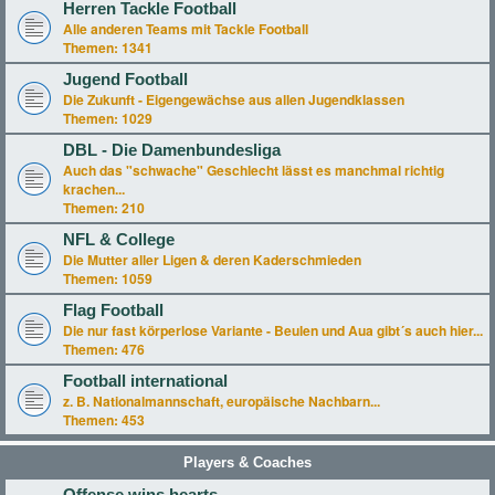
Herren Tackle Football
Alle anderen Teams mit Tackle Football
Themen:
1341
Jugend Football
Die Zukunft - Eigengewächse aus allen Jugendklassen
Themen:
1029
DBL - Die Damenbundesliga
Auch das "schwache" Geschlecht lässt es manchmal richtig
krachen...
Themen:
210
NFL & College
Die Mutter aller Ligen & deren Kaderschmieden
Themen:
1059
Flag Football
Die nur fast körperlose Variante - Beulen und Aua gibt´s auch hier...
Themen:
476
Football international
z. B. Nationalmannschaft, europäische Nachbarn...
Themen:
453
Players & Coaches