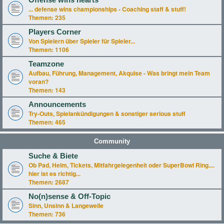
Offense wins hearts
... defense wins championships - Coaching staff & stuff!
Themen:
235
Players Corner
Von Spielern über Spieler für Spieler...
Themen:
1106
Teamzone
Aufbau, Führung, Management, Akquise - Was bringt mein Team
voran?
Themen:
143
Announcements
Try-Outs, Spielankündigungen & sonstiger serious stuff
Themen:
465
Community
Suche & Biete
Ob Pad, Helm, Tickets, Mitfahrgelegenheit oder SuperBowl Ring....
hier ist es richtig...
Themen:
2687
No(n)sense & Off-Topic
Sinn, Unsinn & Langeweile
Themen:
736