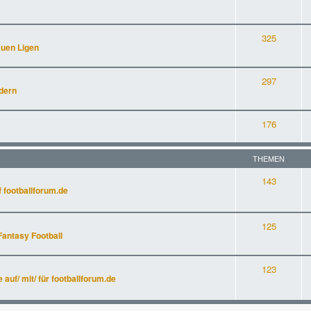
325
auen Ligen
297
dern
176
THEMEN
143
 footballforum.de
125
Fantasy Football
123
uf/ mit/ für footballforum.de