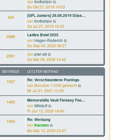
N
a
von
footballpix
s
B
e
g
So Okt 27, 2019 14:03
t
e
u
e
[GFL Juniors] 26.06.2019 Düss…
i
434
e
r
N
von
footballpix
t
s
B
e
Sa Jul 27, 2019 16:23
r
t
e
u
a
e
Ladies Bowl 2025
i
2988
e
g
r
N
von
Hagen-Roderich
t
s
B
e
Do Sep 04, 2025 06:57
r
t
e
u
a
e
N
von
piwi-dd
i
2081
e
g
r
e
Do Mai 08, 2008 14:42
t
s
B
u
r
t
e
e
a
e
BEITRÄGE
LETZTER BEITRAG
i
s
g
r
t
Re: Verschwundene Postings
t
1097
B
r
N
von
Benutzer 11240 gelöscht
e
e
a
e
Mi Jul 21, 2021 10:29
r
i
g
u
B
t
Memorabilia Vault Fantasy Foo…
e
1465
e
r
N
von
MNstuff
s
i
a
e
Fr Jun 12, 2026 16:40
t
t
g
u
e
r
Re: Werbung
1093
e
r
a
N
von
Karsten
s
B
g
e
Mo Mai 12, 2025 23:07
t
e
u
e
i