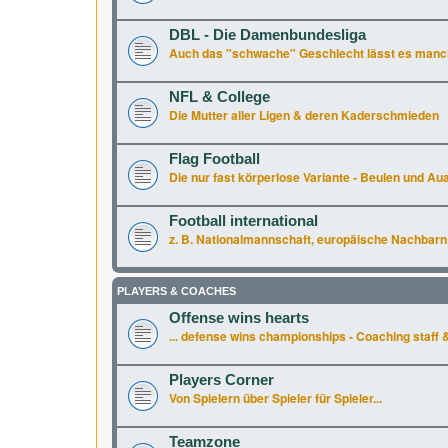
DBL - Die Damenbundesliga
Auch das "schwache" Geschlecht lässt es manchm
NFL & College
Die Mutter aller Ligen & deren Kaderschmieden
Flag Football
Die nur fast körperlose Variante - Beulen und Aua 
Football international
z. B. Nationalmannschaft, europäische Nachbarn.
PLAYERS & COACHES
Offense wins hearts
... defense wins championships - Coaching staff &
Players Corner
Von Spielern über Spieler für Spieler...
Teamzone