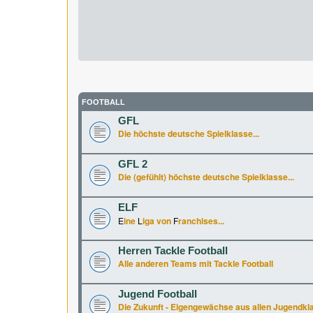
FOOTBALL
GFL
Die höchste deutsche Spielklasse...
GFL 2
Die (gefühlt) höchste deutsche Spielklasse...
ELF
E
ine
L
iga von
F
ranchises...
Herren Tackle Football
Alle anderen Teams mit Tackle Football
Jugend Football
Die Zukunft - Eigengewächse aus allen Jugendkl