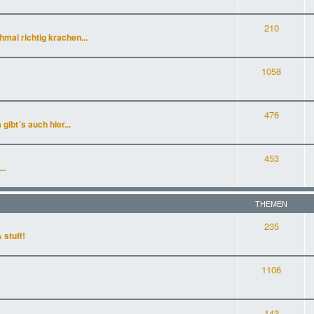
210
al richtig krachen...
1058
476
gibt´s auch hier...
453
..
THEMEN
235
 stuff!
1106
143