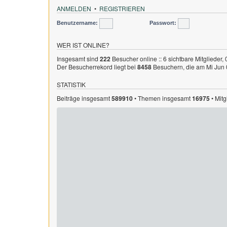
ANMELDEN
•
REGISTRIEREN
Benutzername:
Passwort:
WER IST ONLINE?
Insgesamt sind
222
Besucher online :: 6 sichtbare Mitglieder,
Der Besucherrekord liegt bei
8458
Besuchern, die am Mi Jun 0
STATISTIK
Beiträge insgesamt
589910
• Themen insgesamt
16975
• Mit