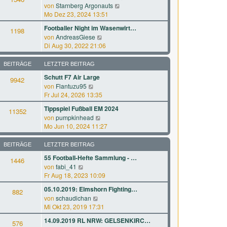
r
a
N
von
Starnberg Argonauts
s
B
g
e
Mo Dez 23, 2024 13:51
t
e
u
e
Footballer Night im Wasenwirt…
i
1198
e
r
N
von
AndreasGiese
t
s
B
e
Di Aug 30, 2022 21:06
r
t
e
u
a
e
i
e
g
BEITRÄGE
LETZTER BEITRAG
r
t
s
B
Schutt F7 Air Large
r
9942
t
e
a
N
von
Flantuzu95
e
i
g
e
Fr Jul 24, 2026 13:35
r
t
u
B
Tippspiel Fußball EM 2024
r
11352
e
e
N
a
von
pumpkinhead
s
i
e
g
Mo Jun 10, 2024 11:27
t
t
u
e
r
e
BEITRÄGE
LETZTER BEITRAG
r
a
s
B
g
55 Football-Hefte Sammlung - …
1446
t
e
N
von
fabi_41
e
i
e
Fr Aug 18, 2023 10:09
r
t
u
B
05.10.2019: Elmshorn Fighting…
r
882
e
e
a
N
von
schaudichan
s
i
g
e
Mi Okt 23, 2019 17:31
t
t
u
e
14.09.2019 RL NRW: GELSENKIRC…
r
576
e
r