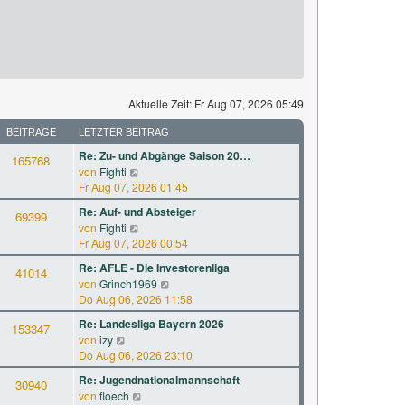
Aktuelle Zeit: Fr Aug 07, 2026 05:49
BEITRÄGE
LETZTER BEITRAG
Re: Zu- und Abgänge Saison 20…
165768
N
von
Fighti
e
Fr Aug 07, 2026 01:45
u
Re: Auf- und Absteiger
69399
e
N
von
Fighti
s
e
Fr Aug 07, 2026 00:54
t
u
e
Re: AFLE - Die Investorenliga
41014
e
r
N
von
Grinch1969
s
B
e
Do Aug 06, 2026 11:58
t
e
u
e
Re: Landesliga Bayern 2026
i
153347
e
r
N
von
izy
t
s
B
e
Do Aug 06, 2026 23:10
r
t
e
u
a
e
Re: Jugendnationalmannschaft
i
30940
e
g
r
N
von
floech
t
s