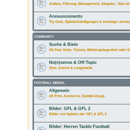
Aufbau, Führung, Management, Akquise - Was br
Announcements
Try-Outs, Spielankündigungen & sonstiger seriou
COMMUNITY
Suche & Biete
Ob Pad, Helm, Tickets, Mitfahrgelegenheit oder Supe
No(n)sense & Off-Topic
Sinn, Unsinn & Langeweile
FOOTBALL MEDIAL
Allgemein
zB Print, Konserve, Daddel-Zeugs
Bilder: GFL & GFL 2
Bilder von Spielen der GFL & GFL 2
Bilder: Herren Tackle Football