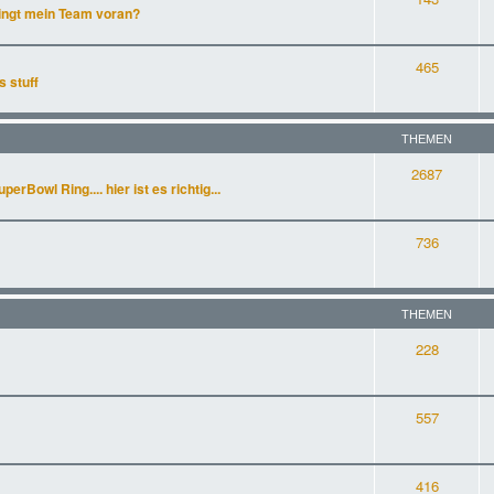
ingt mein Team voran?
465
s stuff
THEMEN
2687
rBowl Ring.... hier ist es richtig...
736
THEMEN
228
557
416