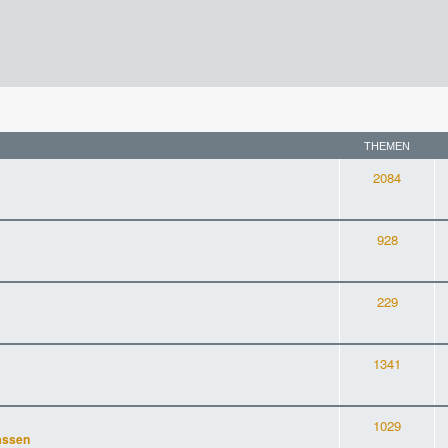
THEMEN
2084
928
229
1341
1029
assen