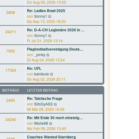
B
e
Do Aug 06, 2026 13:53
r
t
e
u
a
e
Re: Ladies Bowl 2025
i
3808
e
g
r
N
von
Sonny1
t
s
B
e
Sa Sep 13, 2025 16:30
r
t
e
u
a
e
Re: D-A-CH Legionäre 2026 in …
i
24211
e
g
r
N
von
Sonny1
t
s
B
e
Fr Jul 31, 2026 13:14
r
t
e
u
a
e
Flagfootballvereinigung Deuts…
i
7932
e
g
r
N
von
_pinky
t
s
B
e
Di Aug 04, 2026 13:24
r
t
e
u
a
e
Re: UFL
i
17024
e
g
r
N
von
bambule
t
s
B
e
So Aug 02, 2026 20:11
r
t
e
u
a
e
i
e
g
BEITRÄGE
LETZTER BEITRAG
r
t
s
B
Re: Taktische Frage
r
2450
t
e
a
N
von
SifoDyASS
e
i
g
e
Mi Mai 28, 2025 16:56
r
t
u
B
Re: Mit Ende 30 noch einsteig…
r
34240
e
e
a
N
von
Wolle68
s
i
g
e
Mo Feb 09, 2026 13:40
t
t
u
e
Coaches Wanted Starnberg
r
1546
e