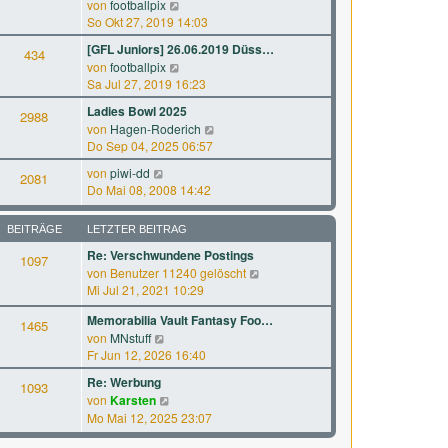
N
a
von
footballpix
s
B
e
g
So Okt 27, 2019 14:03
t
e
u
e
[GFL Juniors] 26.06.2019 Düss…
i
434
e
r
N
von
footballpix
t
s
B
e
Sa Jul 27, 2019 16:23
r
t
e
u
a
e
Ladies Bowl 2025
i
2988
e
g
r
N
von
Hagen-Roderich
t
s
B
e
Do Sep 04, 2025 06:57
r
t
e
u
a
e
N
von
piwi-dd
i
2081
e
g
r
e
Do Mai 08, 2008 14:42
t
s
B
u
r
t
e
e
a
e
BEITRÄGE
LETZTER BEITRAG
i
s
g
r
t
Re: Verschwundene Postings
t
1097
B
r
N
von
Benutzer 11240 gelöscht
e
e
a
e
Mi Jul 21, 2021 10:29
r
i
g
u
B
t
Memorabilia Vault Fantasy Foo…
e
1465
e
r
N
von
MNstuff
s
i
a
e
Fr Jun 12, 2026 16:40
t
t
g
u
e
r
Re: Werbung
1093
e
r
a
N
von
Karsten
s
B
g
e
Mo Mai 12, 2025 23:07
t
e
u
e
i