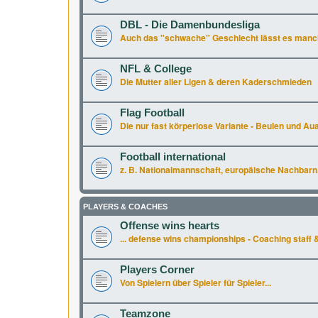
DBL - Die Damenbundesliga
Auch das "schwache" Geschlecht lässt es manchm
NFL & College
Die Mutter aller Ligen & deren Kaderschmieden
Flag Football
Die nur fast körperlose Variante - Beulen und Aua 
Football international
z. B. Nationalmannschaft, europäische Nachbarn.
PLAYERS & COACHES
Offense wins hearts
... defense wins championships - Coaching staff &
Players Corner
Von Spielern über Spieler für Spieler...
Teamzone