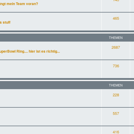
ingt mein Team voran?
465
s stuff
THEMEN
2687
rBowl Ring.... hier ist es richtig...
736
THEMEN
228
557
416