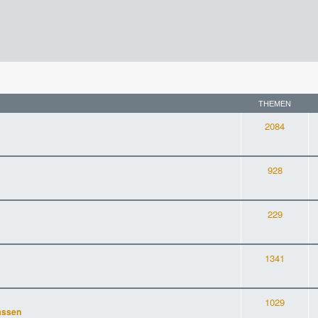
THEMEN
2084
928
229
1341
1029
assen