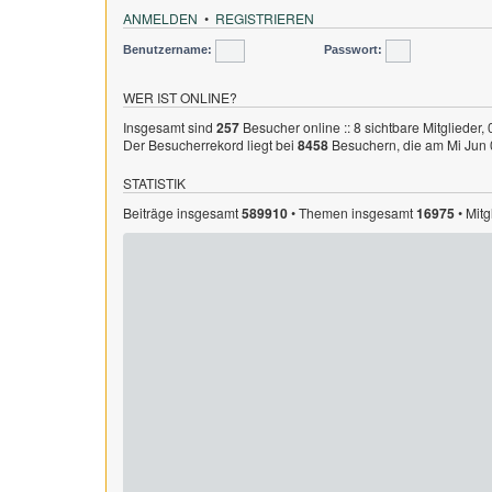
ANMELDEN
•
REGISTRIEREN
Benutzername:
Passwort:
WER IST ONLINE?
Insgesamt sind
257
Besucher online :: 8 sichtbare Mitglieder,
Der Besucherrekord liegt bei
8458
Besuchern, die am Mi Jun 0
STATISTIK
Beiträge insgesamt
589910
• Themen insgesamt
16975
• Mit