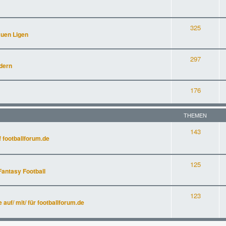
325
auen Ligen
297
dern
176
THEMEN
143
 footballforum.de
125
Fantasy Football
123
uf/ mit/ für footballforum.de