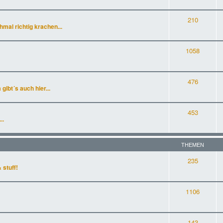
210
al richtig krachen...
1058
476
gibt´s auch hier...
453
..
THEMEN
235
 stuff!
1106
143