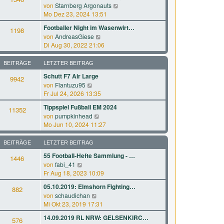
r
a
N
von
Starnberg Argonauts
s
B
g
e
Mo Dez 23, 2024 13:51
t
e
u
e
Footballer Night im Wasenwirt…
i
1198
e
r
N
von
AndreasGiese
t
s
B
e
Di Aug 30, 2022 21:06
r
t
e
u
a
e
i
e
g
BEITRÄGE
LETZTER BEITRAG
r
t
s
B
Schutt F7 Air Large
r
9942
t
e
a
N
von
Flantuzu95
e
i
g
e
Fr Jul 24, 2026 13:35
r
t
u
B
Tippspiel Fußball EM 2024
r
11352
e
e
N
a
von
pumpkinhead
s
i
e
g
Mo Jun 10, 2024 11:27
t
t
u
e
r
e
BEITRÄGE
LETZTER BEITRAG
r
a
s
B
g
55 Football-Hefte Sammlung - …
1446
t
e
N
von
fabi_41
e
i
e
Fr Aug 18, 2023 10:09
r
t
u
B
05.10.2019: Elmshorn Fighting…
r
882
e
e
a
N
von
schaudichan
s
i
g
e
Mi Okt 23, 2019 17:31
t
t
u
e
14.09.2019 RL NRW: GELSENKIRC…
r
576
e
r