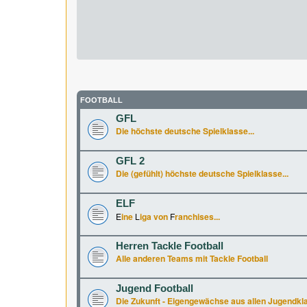
FOOTBALL
GFL
Die höchste deutsche Spielklasse...
GFL 2
Die (gefühlt) höchste deutsche Spielklasse...
ELF
E
ine
L
iga von
F
ranchises...
Herren Tackle Football
Alle anderen Teams mit Tackle Football
Jugend Football
Die Zukunft - Eigengewächse aus allen Jugendkl