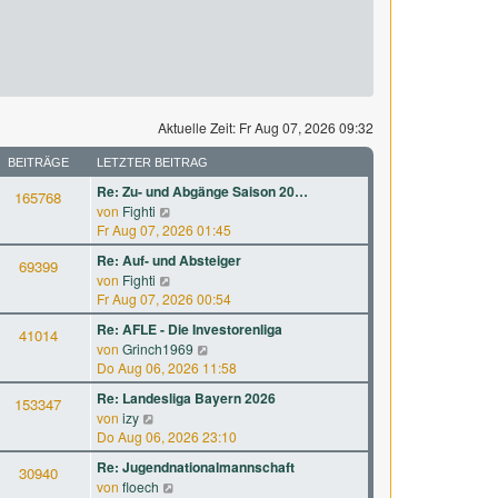
Aktuelle Zeit: Fr Aug 07, 2026 09:32
BEITRÄGE
LETZTER BEITRAG
Re: Zu- und Abgänge Saison 20…
165768
N
von
Fighti
e
Fr Aug 07, 2026 01:45
u
Re: Auf- und Absteiger
69399
e
N
von
Fighti
s
e
Fr Aug 07, 2026 00:54
t
u
e
Re: AFLE - Die Investorenliga
41014
e
r
N
von
Grinch1969
s
B
e
Do Aug 06, 2026 11:58
t
e
u
e
Re: Landesliga Bayern 2026
i
153347
e
r
N
von
izy
t
s
B
e
Do Aug 06, 2026 23:10
r
t
e
u
a
e
Re: Jugendnationalmannschaft
i
30940
e
g
r
N
von
floech
t
s