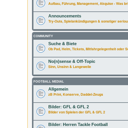
Aufbau, Führung, Management, Akquise - Was br
Announcements
Try-Outs, Spielankündigungen & sonstiger seriou
COMMUNITY
Suche & Biete
Ob Pad, Helm, Tickets, Mitfahrgelegenheit oder Supe
No(n)sense & Off-Topic
Sinn, Unsinn & Langeweile
FOOTBALL MEDIAL
Allgemein
zB Print, Konserve, Daddel-Zeugs
Bilder: GFL & GFL 2
Bilder von Spielen der GFL & GFL 2
Bilder: Herren Tackle Football