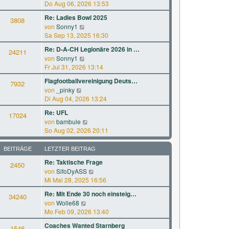
B
e
Do Aug 06, 2026 13:53
r
t
e
u
a
e
Re: Ladies Bowl 2025
i
3808
e
g
r
N
von
Sonny1
t
s
B
e
Sa Sep 13, 2025 16:30
r
t
e
u
a
e
Re: D-A-CH Legionäre 2026 in …
i
24211
e
g
r
N
von
Sonny1
t
s
B
e
Fr Jul 31, 2026 13:14
r
t
e
u
a
e
Flagfootballvereinigung Deuts…
i
7932
e
g
r
N
von
_pinky
t
s
B
e
Di Aug 04, 2026 13:24
r
t
e
u
a
e
Re: UFL
i
17024
e
g
r
N
von
bambule
t
s
B
e
So Aug 02, 2026 20:11
r
t
e
u
a
e
i
e
g
BEITRÄGE
LETZTER BEITRAG
r
t
s
B
Re: Taktische Frage
r
2450
t
e
a
N
von
SifoDyASS
e
i
g
e
Mi Mai 28, 2025 16:56
r
t
u
B
Re: Mit Ende 30 noch einsteig…
r
34240
e
e
a
N
von
Wolle68
s
i
g
e
Mo Feb 09, 2026 13:40
t
t
u
e
Coaches Wanted Starnberg
r
1546
e