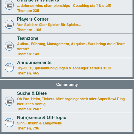
Offense wins hearts
... defense wins championships - Coaching staff & stuff!
Themen:
235
Players Corner
Von Spielern über Spieler für Spieler...
Themen:
1106
Teamzone
Aufbau, Führung, Management, Akquise - Was bringt mein Team
voran?
Themen:
143
Announcements
Try-Outs, Spielankündigungen & sonstiger serious stuff
Themen:
465
Community
Suche & Biete
Ob Pad, Helm, Tickets, Mitfahrgelegenheit oder SuperBowl Ring....
hier ist es richtig...
Themen:
2687
No(n)sense & Off-Topic
Sinn, Unsinn & Langeweile
Themen:
736