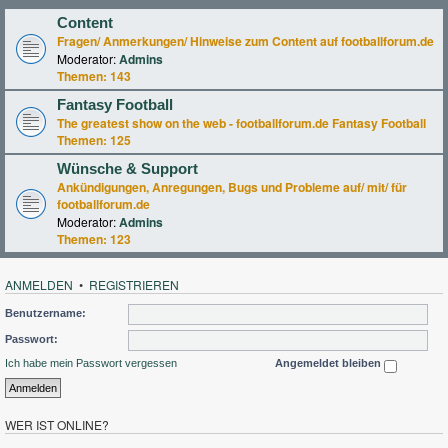
Content
Fragen/ Anmerkungen/ Hinweise zum Content auf footballforum.de
Moderator:
Admins
Themen:
143
Fantasy Football
The greatest show on the web - footballforum.de Fantasy Football
Themen:
125
Wünsche & Support
Ankündigungen, Anregungen, Bugs und Probleme auf/ mit/ für
footballforum.de
Moderator:
Admins
Themen:
123
ANMELDEN
•
REGISTRIEREN
Benutzername:
Passwort:
Ich habe mein Passwort vergessen
Angemeldet bleiben
WER IST ONLINE?