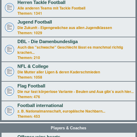
Herren Tackle Football
Alle anderen Teams mit Tackle Football
Themen:
1341
Jugend Football
Die Zukunft - Eigengewächse aus allen Jugendklassen
Themen:
1029
DBL - Die Damenbundesliga
Auch das "schwache" Geschlecht lässt es manchmal richtig
krachen...
Themen:
210
NFL & College
Die Mutter aller Ligen & deren Kaderschmieden
Themen:
1058
Flag Football
Die nur fast körperlose Variante - Beulen und Aua gibt´s auch hier...
Themen:
476
Football international
z. B. Nationalmannschaft, europäische Nachbarn...
Themen:
453
Players & Coaches