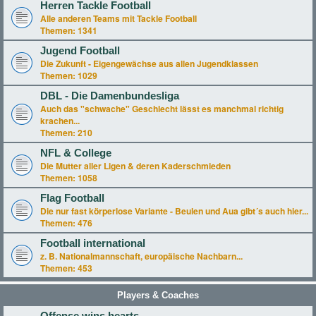
Herren Tackle Football
Alle anderen Teams mit Tackle Football
Themen:
1341
Jugend Football
Die Zukunft - Eigengewächse aus allen Jugendklassen
Themen:
1029
DBL - Die Damenbundesliga
Auch das "schwache" Geschlecht lässt es manchmal richtig
krachen...
Themen:
210
NFL & College
Die Mutter aller Ligen & deren Kaderschmieden
Themen:
1058
Flag Football
Die nur fast körperlose Variante - Beulen und Aua gibt´s auch hier...
Themen:
476
Football international
z. B. Nationalmannschaft, europäische Nachbarn...
Themen:
453
Players & Coaches