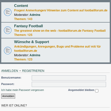
Content
Fragen/ Anmerkungen/ Hinweise zum Content auf footballforum.de
Moderator:
Admins
Themen:
143
Fantasy Football
The greatest show on the web - footballforum.de Fantasy Football
Themen:
125
Wünsche & Support
Ankündigungen, Anregungen, Bugs und Probleme auf/ mit/ für
footballforum.de
Moderator:
Admins
Themen:
123
ANMELDEN
•
REGISTRIEREN
Benutzername:
Passwort:
Ich habe mein Passwort vergessen
Angemeldet bleiben
WER IST ONLINE?