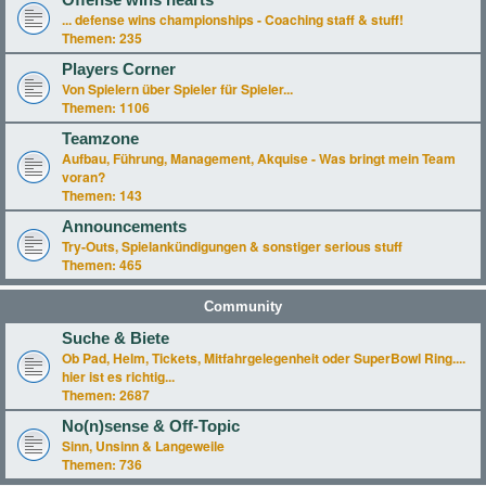
Offense wins hearts
... defense wins championships - Coaching staff & stuff!
Themen:
235
Players Corner
Von Spielern über Spieler für Spieler...
Themen:
1106
Teamzone
Aufbau, Führung, Management, Akquise - Was bringt mein Team
voran?
Themen:
143
Announcements
Try-Outs, Spielankündigungen & sonstiger serious stuff
Themen:
465
Community
Suche & Biete
Ob Pad, Helm, Tickets, Mitfahrgelegenheit oder SuperBowl Ring....
hier ist es richtig...
Themen:
2687
No(n)sense & Off-Topic
Sinn, Unsinn & Langeweile
Themen:
736