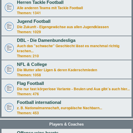
Herren Tackle Football
Alle anderen Teams mit Tackle Football
Themen:
1341
Jugend Football
Die Zukunft - Eigengewächse aus allen Jugendklassen
Themen:
1029
DBL - Die Damenbundesliga
Auch das "schwache" Geschlecht lässt es manchmal richtig
krachen...
Themen:
210
NFL & College
Die Mutter aller Ligen & deren Kaderschmieden
Themen:
1058
Flag Football
Die nur fast körperlose Variante - Beulen und Aua gibt´s auch hier...
Themen:
476
Football international
z. B. Nationalmannschaft, europäische Nachbarn...
Themen:
453
Players & Coaches