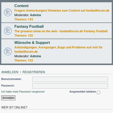
Content
Fragen/ Anmerkungen/ Hinweise zum Content auf footballforum.de
Moderator:
Admins
Themen:
143
Fantasy Football
The greatest show on the web - footballforum.de Fantasy Football
Themen:
125
Wünsche & Support
Ankündigungen, Anregungen, Bugs und Probleme auf/ mit/ für
footballforum.de
Moderator:
Admins
Themen:
123
ANMELDEN
•
REGISTRIEREN
Benutzername:
Passwort:
Ich habe mein Passwort vergessen
Angemeldet bleiben
WER IST ONLINE?