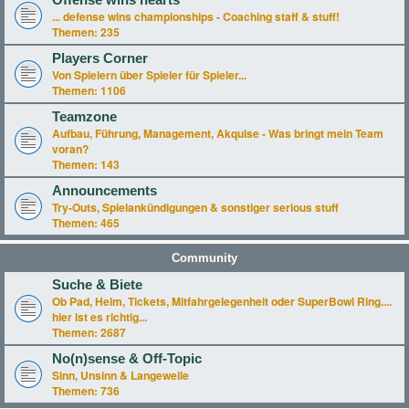
Offense wins hearts
... defense wins championships - Coaching staff & stuff!
Themen:
235
Players Corner
Von Spielern über Spieler für Spieler...
Themen:
1106
Teamzone
Aufbau, Führung, Management, Akquise - Was bringt mein Team
voran?
Themen:
143
Announcements
Try-Outs, Spielankündigungen & sonstiger serious stuff
Themen:
465
Community
Suche & Biete
Ob Pad, Helm, Tickets, Mitfahrgelegenheit oder SuperBowl Ring....
hier ist es richtig...
Themen:
2687
No(n)sense & Off-Topic
Sinn, Unsinn & Langeweile
Themen:
736