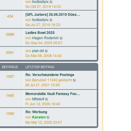
N
a
von
footballpix
s
B
e
g
So Okt 27, 2019 14:03
t
e
u
e
[GFL Juniors] 26.06.2019 Düss…
i
434
e
r
N
von
footballpix
t
s
B
e
Sa Jul 27, 2019 16:23
r
t
e
u
a
e
Ladies Bowl 2025
i
2988
e
g
r
N
von
Hagen-Roderich
t
s
B
e
Do Sep 04, 2025 06:57
r
t
e
u
a
e
N
von
piwi-dd
i
2081
e
g
r
e
Do Mai 08, 2008 14:42
t
s
B
u
r
t
e
e
a
e
BEITRÄGE
LETZTER BEITRAG
i
s
g
r
t
Re: Verschwundene Postings
t
1097
B
r
N
von
Benutzer 11240 gelöscht
e
e
a
e
Mi Jul 21, 2021 10:29
r
i
g
u
B
t
Memorabilia Vault Fantasy Foo…
e
1465
e
r
N
von
MNstuff
s
i
a
e
Fr Jun 12, 2026 16:40
t
t
g
u
e
r
Re: Werbung
1093
e
r
a
N
von
Karsten
s
B
g
e
Mo Mai 12, 2025 23:07
t
e
u
e
i