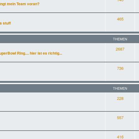
ingt mein Team voran?
465
s stuff
THEMEN
2687
rBowl Ring.... hier ist es richtig...
736
THEMEN
228
557
416