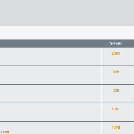
THEMEN
2084
928
229
1341
1029
assen