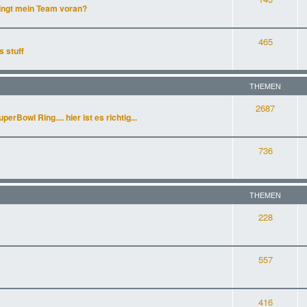
ingt mein Team voran?
465
s stuff
THEMEN
2687
rBowl Ring.... hier ist es richtig...
736
THEMEN
228
557
416