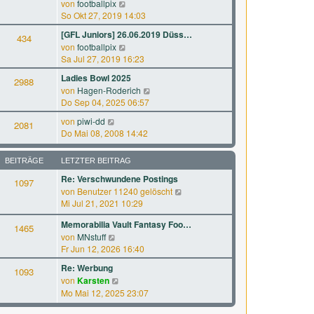
N
a
von
footballpix
s
B
e
g
So Okt 27, 2019 14:03
t
e
u
e
[GFL Juniors] 26.06.2019 Düss…
i
434
e
r
N
von
footballpix
t
s
B
e
Sa Jul 27, 2019 16:23
r
t
e
u
a
e
Ladies Bowl 2025
i
2988
e
g
r
N
von
Hagen-Roderich
t
s
B
e
Do Sep 04, 2025 06:57
r
t
e
u
a
e
N
von
piwi-dd
i
2081
e
g
r
e
Do Mai 08, 2008 14:42
t
s
B
u
r
t
e
e
a
e
BEITRÄGE
LETZTER BEITRAG
i
s
g
r
t
Re: Verschwundene Postings
t
1097
B
r
N
von
Benutzer 11240 gelöscht
e
e
a
e
Mi Jul 21, 2021 10:29
r
i
g
u
B
t
Memorabilia Vault Fantasy Foo…
e
1465
e
r
N
von
MNstuff
s
i
a
e
Fr Jun 12, 2026 16:40
t
t
g
u
e
r
Re: Werbung
1093
e
r
a
N
von
Karsten
s
B
g
e
Mo Mai 12, 2025 23:07
t
e
u
e
i