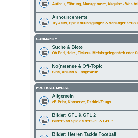
Aufbau, Führung, Management, Akquise - Was br
Announcements
Try-Outs, Spielankündigungen & sonstiger seriou
COMMUNITY
Suche & Biete
Ob Pad, Helm, Tickets, Mitfahrgelegenheit oder Supe
No(n)sense & Off-Topic
Sinn, Unsinn & Langeweile
FOOTBALL MEDIAL
Allgemein
zB Print, Konserve, Daddel-Zeugs
Bilder: GFL & GFL 2
Bilder von Spielen der GFL & GFL 2
Bilder: Herren Tackle Football