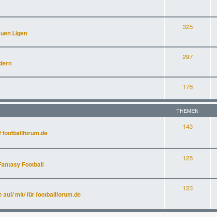
325
auen Ligen
297
dern
176
THEMEN
143
 footballforum.de
125
Fantasy Football
123
uf/ mit/ für footballforum.de