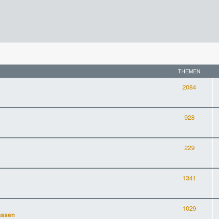
THEMEN
2084
928
229
1341
1029
assen