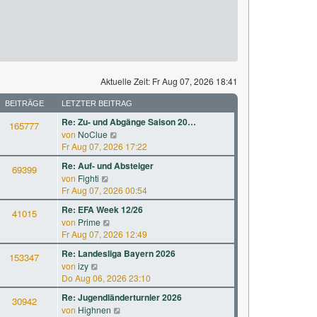
Aktuelle Zeit: Fr Aug 07, 2026 18:41
BEITRÄGE
LETZTER BEITRAG
Re: Zu- und Abgänge Saison 20…
165777
N
von
NoClue
e
Fr Aug 07, 2026 17:22
u
Re: Auf- und Absteiger
69399
e
N
von
Fighti
s
e
Fr Aug 07, 2026 00:54
t
u
e
Re: EFA Week 12/26
41015
e
r
N
von
Prime
s
B
e
Fr Aug 07, 2026 12:49
t
e
u
e
Re: Landesliga Bayern 2026
i
153347
e
r
N
von
izy
t
s
B
e
Do Aug 06, 2026 23:10
r
t
e
u
a
e
Re: Jugendländerturnier 2026
i
30942
e
g
r
N
von
Highnen
t
s