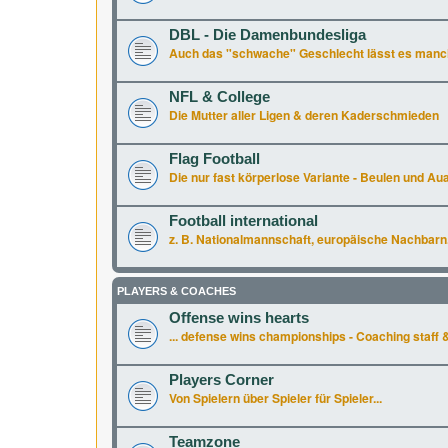
DBL - Die Damenbundesliga
Auch das "schwache" Geschlecht lässt es manchm
NFL & College
Die Mutter aller Ligen & deren Kaderschmieden
Flag Football
Die nur fast körperlose Variante - Beulen und Aua 
Football international
z. B. Nationalmannschaft, europäische Nachbarn.
PLAYERS & COACHES
Offense wins hearts
... defense wins championships - Coaching staff &
Players Corner
Von Spielern über Spieler für Spieler...
Teamzone