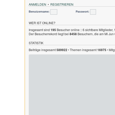
ANMELDEN
•
REGISTRIEREN
Benutzername:
Passwort:
WER IST ONLINE?
Insgesamt sind
195
Besucher online :: 6 sichtbare Mitglieder,
Der Besucherrekord liegt bei
8458
Besuchern, die am Mi Jun 0
STATISTIK
Beiträge insgesamt
589922
• Themen insgesamt
16975
• Mit