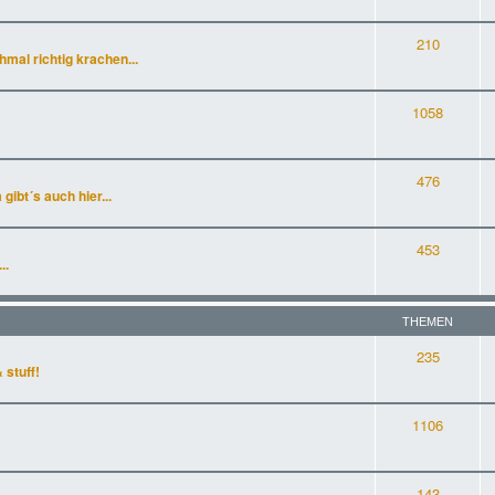
210
al richtig krachen...
1058
476
gibt´s auch hier...
453
..
THEMEN
235
 stuff!
1106
143