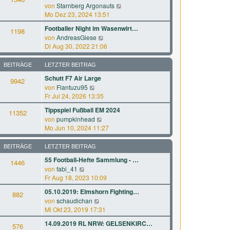
r
a
N
von
Starnberg Argonauts
s
B
g
e
Mo Dez 23, 2024 13:51
t
e
u
e
Footballer Night im Wasenwirt…
i
1198
e
r
N
von
AndreasGiese
t
s
B
e
Di Aug 30, 2022 21:06
r
t
e
u
a
e
i
e
g
BEITRÄGE
LETZTER BEITRAG
r
t
s
B
Schutt F7 Air Large
r
9942
t
e
a
N
von
Flantuzu95
e
i
g
e
Fr Jul 24, 2026 13:35
r
t
u
B
Tippspiel Fußball EM 2024
r
11352
e
e
N
a
von
pumpkinhead
s
i
e
g
Mo Jun 10, 2024 11:27
t
t
u
e
r
e
BEITRÄGE
LETZTER BEITRAG
r
a
s
B
g
55 Football-Hefte Sammlung - …
1446
t
e
N
von
fabi_41
e
i
e
Fr Aug 18, 2023 10:09
r
t
u
B
05.10.2019: Elmshorn Fighting…
r
882
e
e
a
N
von
schaudichan
s
i
g
e
Mi Okt 23, 2019 17:31
t
t
u
e
14.09.2019 RL NRW: GELSENKIRC…
r
576
e
r