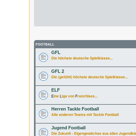
FOOTBALL
GFL
Die höchste deutsche Spielklasse...
GFL 2
Die (gefühlt) höchste deutsche Spielklasse...
ELF
E
ine
L
iga von
F
ranchises...
Herren Tackle Football
Alle anderen Teams mit Tackle Football
Jugend Football
Die Zukunft - Eigengewächse aus allen Jugendkl