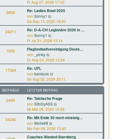
B
e
Fr Aug 07, 2026 17:02
r
t
e
u
a
e
Re: Ladies Bowl 2025
i
3808
e
g
r
N
von
Sonny1
t
s
B
e
Sa Sep 13, 2025 16:30
r
t
e
u
a
e
Re: D-A-CH Legionäre 2026 in …
i
24211
e
g
r
N
von
Sonny1
t
s
B
e
Fr Jul 31, 2026 13:14
r
t
e
u
a
e
Flagfootballvereinigung Deuts…
i
7932
e
g
r
N
von
_pinky
t
s
B
e
Di Aug 04, 2026 13:24
r
t
e
u
a
e
Re: UFL
i
17024
e
g
r
N
von
bambule
t
s
B
e
So Aug 02, 2026 20:11
r
t
e
u
a
e
i
e
g
BEITRÄGE
LETZTER BEITRAG
r
t
s
B
Re: Taktische Frage
r
2450
t
e
a
N
von
SifoDyASS
e
i
g
e
Mi Mai 28, 2025 16:56
r
t
u
B
Re: Mit Ende 30 noch einsteig…
r
34240
e
e
a
N
von
Wolle68
s
i
g
e
Mo Feb 09, 2026 13:40
t
t
u
e
Coaches Wanted Starnberg
r
1546
e