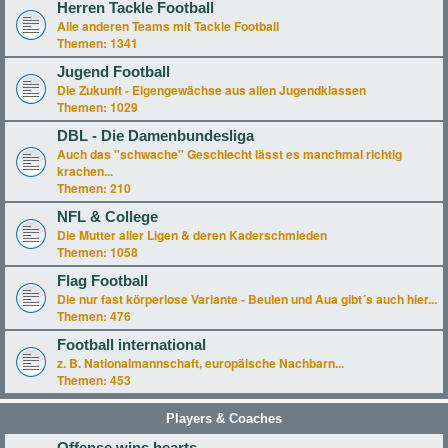
Herren Tackle Football
Alle anderen Teams mit Tackle Football
Themen:
1341
Jugend Football
Die Zukunft - Eigengewächse aus allen Jugendklassen
Themen:
1029
DBL - Die Damenbundesliga
Auch das "schwache" Geschlecht lässt es manchmal richtig
krachen...
Themen:
210
NFL & College
Die Mutter aller Ligen & deren Kaderschmieden
Themen:
1058
Flag Football
Die nur fast körperlose Variante - Beulen und Aua gibt´s auch hier...
Themen:
476
Football international
z. B. Nationalmannschaft, europäische Nachbarn...
Themen:
453
Players & Coaches