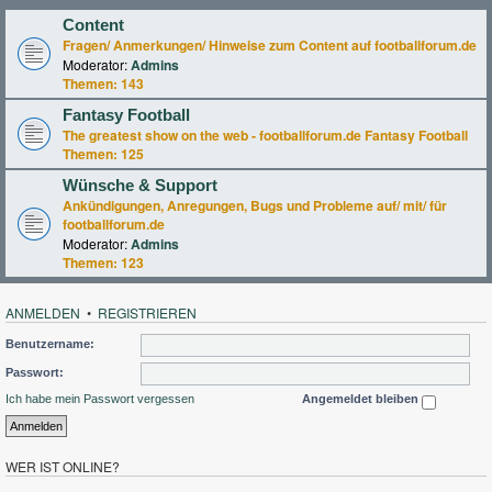
Content
Fragen/ Anmerkungen/ Hinweise zum Content auf footballforum.de
Moderator:
Admins
Themen:
143
Fantasy Football
The greatest show on the web - footballforum.de Fantasy Football
Themen:
125
Wünsche & Support
Ankündigungen, Anregungen, Bugs und Probleme auf/ mit/ für
footballforum.de
Moderator:
Admins
Themen:
123
ANMELDEN
•
REGISTRIEREN
Benutzername:
Passwort:
Ich habe mein Passwort vergessen
Angemeldet bleiben
WER IST ONLINE?