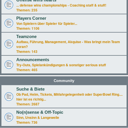
Offense wins hearts
... defense wins championships - Coaching staff & stuff!
Themen:
235
Players Corner
Von Spielern über Spieler für Spieler...
Themen:
1106
Teamzone
Aufbau, Führung, Management, Akquise - Was bringt mein Team
voran?
Themen:
143
Announcements
Try-Outs, Spielankündigungen & sonstiger serious stuff
Themen:
465
Community
Suche & Biete
Ob Pad, Helm, Tickets, Mitfahrgelegenheit oder SuperBowl Ring....
hier ist es richtig...
Themen:
2687
No(n)sense & Off-Topic
Sinn, Unsinn & Langeweile
Themen:
736