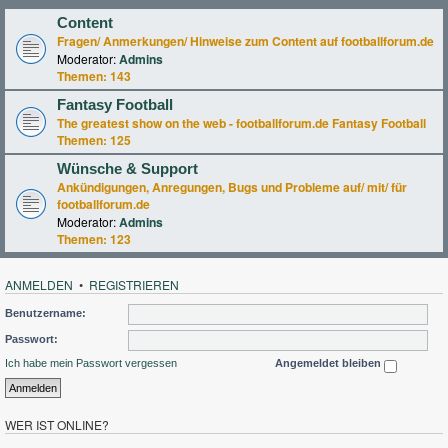
Content
Fragen/ Anmerkungen/ Hinweise zum Content auf footballforum.de
Moderator:
Admins
Themen:
143
Fantasy Football
The greatest show on the web - footballforum.de Fantasy Football
Themen:
125
Wünsche & Support
Ankündigungen, Anregungen, Bugs und Probleme auf/ mit/ für
footballforum.de
Moderator:
Admins
Themen:
123
ANMELDEN
•
REGISTRIEREN
Benutzername:
Passwort:
Ich habe mein Passwort vergessen
Angemeldet bleiben
WER IST ONLINE?