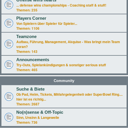
Offense wins hearts
... defense wins championships - Coaching staff & stuff!
Themen:
235
Players Corner
Von Spielern über Spieler für Spieler...
Themen:
1106
Teamzone
Aufbau, Führung, Management, Akquise - Was bringt mein Team
voran?
Themen:
143
Announcements
Try-Outs, Spielankündigungen & sonstiger serious stuff
Themen:
465
Community
Suche & Biete
Ob Pad, Helm, Tickets, Mitfahrgelegenheit oder SuperBowl Ring....
hier ist es richtig...
Themen:
2687
No(n)sense & Off-Topic
Sinn, Unsinn & Langeweile
Themen:
736