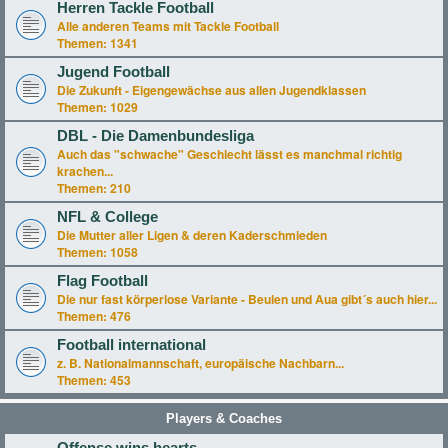
Herren Tackle Football
Alle anderen Teams mit Tackle Football
Themen:
1341
Jugend Football
Die Zukunft - Eigengewächse aus allen Jugendklassen
Themen:
1029
DBL - Die Damenbundesliga
Auch das "schwache" Geschlecht lässt es manchmal richtig
krachen...
Themen:
210
NFL & College
Die Mutter aller Ligen & deren Kaderschmieden
Themen:
1058
Flag Football
Die nur fast körperlose Variante - Beulen und Aua gibt´s auch hier...
Themen:
476
Football international
z. B. Nationalmannschaft, europäische Nachbarn...
Themen:
453
Players & Coaches