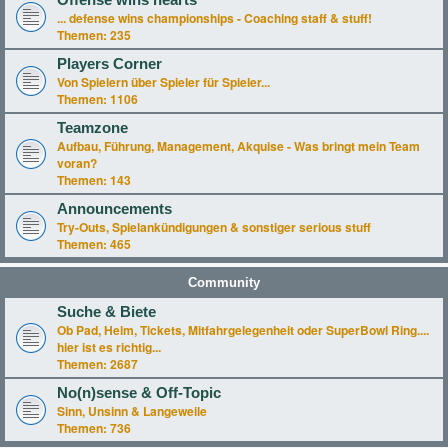
Offense wins hearts
... defense wins championships - Coaching staff & stuff!
Themen:
235
Players Corner
Von Spielern über Spieler für Spieler...
Themen:
1106
Teamzone
Aufbau, Führung, Management, Akquise - Was bringt mein Team
voran?
Themen:
143
Announcements
Try-Outs, Spielankündigungen & sonstiger serious stuff
Themen:
465
Community
Suche & Biete
Ob Pad, Helm, Tickets, Mitfahrgelegenheit oder SuperBowl Ring....
hier ist es richtig...
Themen:
2687
No(n)sense & Off-Topic
Sinn, Unsinn & Langeweile
Themen:
736