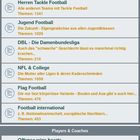
Herren Tackle Football
Alle anderen Teams mit Tackle Football
Themen:
1341
Jugend Football
Die Zukunft - Eigengewächse aus allen Jugendklassen
Themen:
1029
DBL - Die Damenbundesliga
Auch das "schwache" Geschlecht lässt es manchmal richtig
krachen...
Themen:
210
NFL & College
Die Mutter aller Ligen & deren Kaderschmieden
Themen:
1059
Flag Football
Die nur fast körperlose Variante - Beulen und Aua gibt´s auch hier...
Themen:
476
Football international
z. B. Nationalmannschaft, europäische Nachbarn...
Themen:
453
Players & Coaches