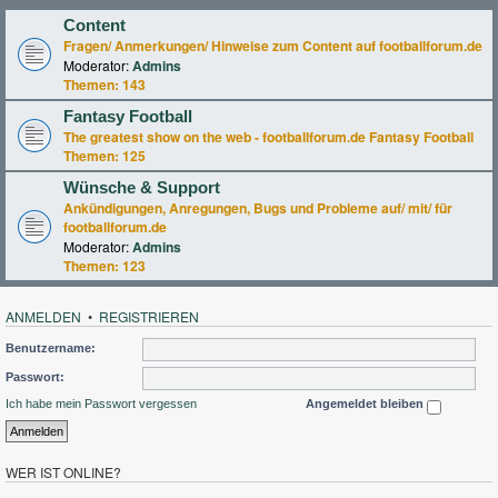
Content
Fragen/ Anmerkungen/ Hinweise zum Content auf footballforum.de
Moderator:
Admins
Themen:
143
Fantasy Football
The greatest show on the web - footballforum.de Fantasy Football
Themen:
125
Wünsche & Support
Ankündigungen, Anregungen, Bugs und Probleme auf/ mit/ für
footballforum.de
Moderator:
Admins
Themen:
123
ANMELDEN
•
REGISTRIEREN
Benutzername:
Passwort:
Ich habe mein Passwort vergessen
Angemeldet bleiben
WER IST ONLINE?