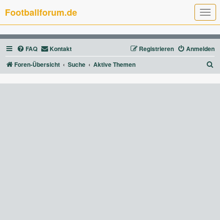
Footballforum.de
T
o
g
g
l
FAQ
Kontakt
Registrieren
Anmelden
e
n
a
S
Foren-Übersicht
Suche
Aktive Themen
v
u
i
g
c
a
t
h
i
e
o
n