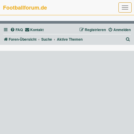
Footballforum.de
T
o
g
g
l
FAQ
Kontakt
Registrieren
Anmelden
e
n
a
S
Foren-Übersicht
Suche
Aktive Themen
v
u
i
g
c
a
t
h
i
e
o
n