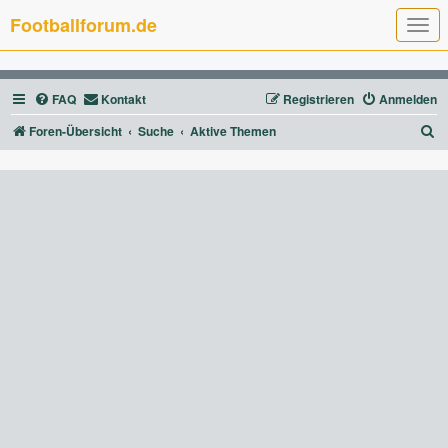
Footballforum.de
T
o
g
g
l
FAQ
Kontakt
Registrieren
Anmelden
e
n
a
S
Foren-Übersicht
Suche
Aktive Themen
v
u
i
g
c
a
t
h
i
e
o
n