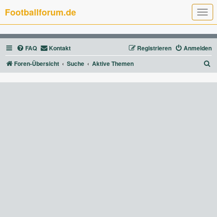
Footballforum.de
T
o
g
g
l
FAQ
Kontakt
Registrieren
Anmelden
e
n
a
S
Foren-Übersicht
Suche
Aktive Themen
v
u
i
g
c
a
t
h
i
e
o
n