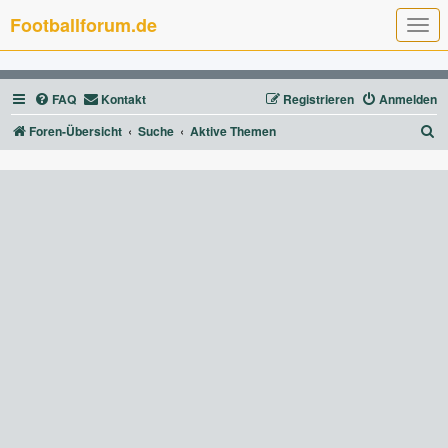
Footballforum.de
T
o
g
g
l
FAQ
Kontakt
Registrieren
Anmelden
e
n
a
S
Foren-Übersicht
Suche
Aktive Themen
v
u
i
g
c
a
t
h
i
e
o
n