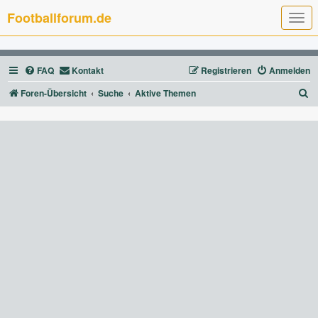
Footballforum.de
T
o
g
g
l
FAQ
Kontakt
Registrieren
Anmelden
e
n
a
S
Foren-Übersicht
Suche
Aktive Themen
v
u
i
g
c
a
t
h
i
e
o
n