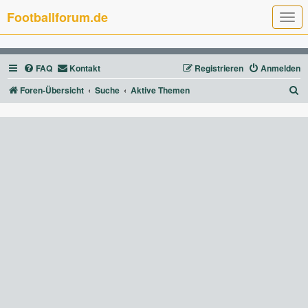
Footballforum.de
T
o
g
g
l
FAQ
Kontakt
Registrieren
Anmelden
e
n
a
S
Foren-Übersicht
Suche
Aktive Themen
v
u
i
g
c
a
t
h
i
e
o
n