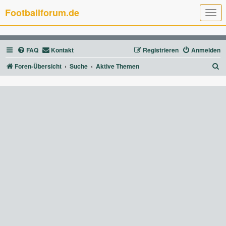
Footballforum.de
T
o
g
g
l
FAQ
Kontakt
Registrieren
Anmelden
e
n
a
S
Foren-Übersicht
Suche
Aktive Themen
v
u
i
g
c
a
t
h
i
e
o
n