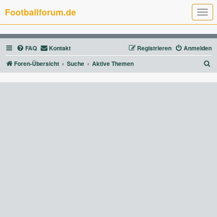
Footballforum.de
T
o
g
g
l
FAQ
Kontakt
Registrieren
Anmelden
e
n
a
S
Foren-Übersicht
Suche
Aktive Themen
v
u
i
g
c
a
t
h
i
e
o
n