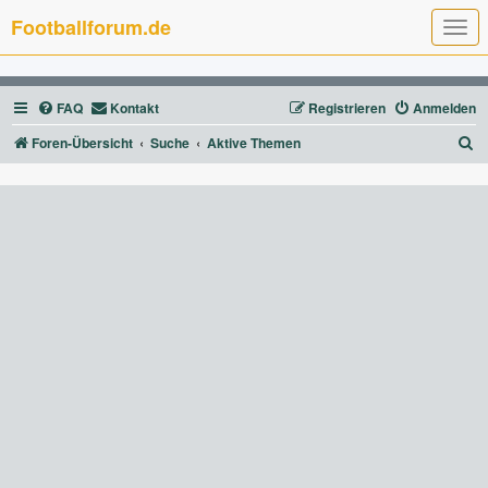
Footballforum.de
T
o
g
g
l
FAQ
Kontakt
Registrieren
Anmelden
e
n
a
S
Foren-Übersicht
Suche
Aktive Themen
v
u
i
g
c
a
t
h
i
e
o
n