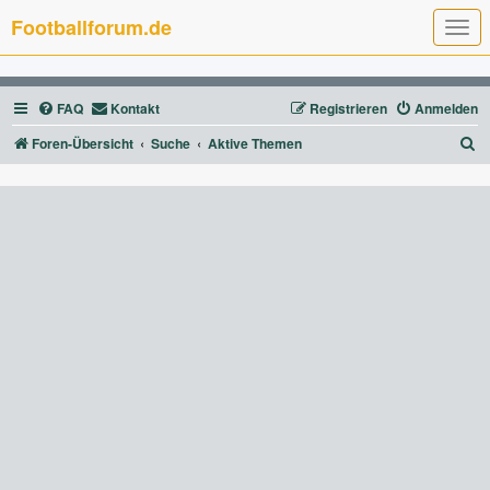
Footballforum.de
T
o
g
g
l
FAQ
Kontakt
Registrieren
Anmelden
e
n
a
S
Foren-Übersicht
Suche
Aktive Themen
v
u
i
g
c
a
t
h
i
e
o
n