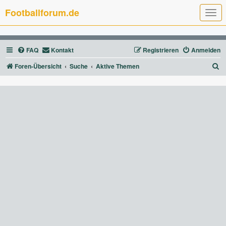
Footballforum.de
T
o
g
g
l
FAQ
Kontakt
Registrieren
Anmelden
e
n
a
S
Foren-Übersicht
Suche
Aktive Themen
v
u
i
g
c
a
t
h
i
e
o
n