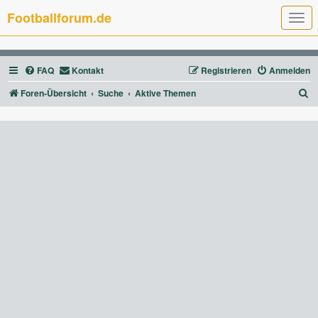
Footballforum.de
T
o
g
g
l
FAQ
Kontakt
Registrieren
Anmelden
e
n
a
S
Foren-Übersicht
Suche
Aktive Themen
v
u
i
g
c
a
t
h
i
e
o
n