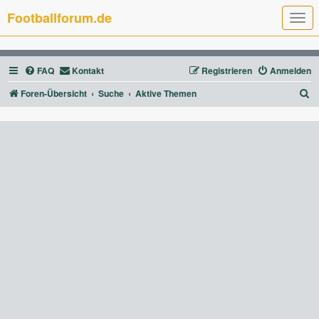
Footballforum.de
T
o
g
g
l
FAQ
Kontakt
Registrieren
Anmelden
e
n
a
S
Foren-Übersicht
Suche
Aktive Themen
v
u
i
g
c
a
t
h
i
e
o
n