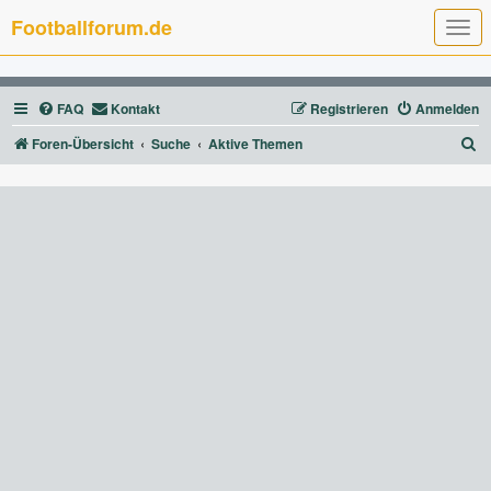
Footballforum.de
T
o
g
g
l
FAQ
Kontakt
Registrieren
Anmelden
e
n
a
S
Foren-Übersicht
Suche
Aktive Themen
v
u
i
g
c
a
t
h
i
e
o
n