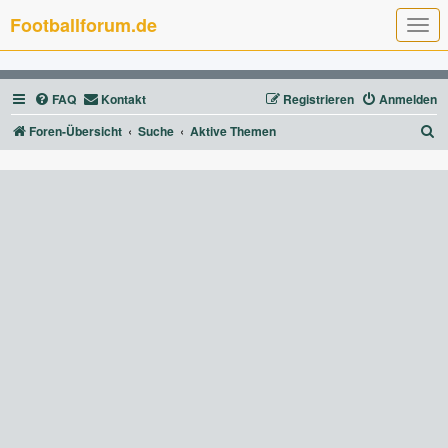
Footballforum.de
T
o
g
g
l
FAQ
Kontakt
Registrieren
Anmelden
e
n
a
S
Foren-Übersicht
Suche
Aktive Themen
v
u
i
g
c
a
t
h
i
e
o
n