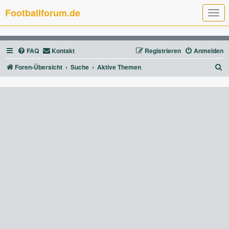
Footballforum.de
T
o
g
g
l
FAQ
Kontakt
Registrieren
Anmelden
e
n
a
S
Foren-Übersicht
Suche
Aktive Themen
v
u
i
g
c
a
t
h
i
e
o
n