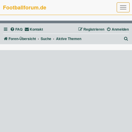
Footballforum.de
T
o
g
g
l
FAQ
Kontakt
Registrieren
Anmelden
e
n
a
S
Foren-Übersicht
Suche
Aktive Themen
v
u
i
g
c
a
t
h
i
e
o
n