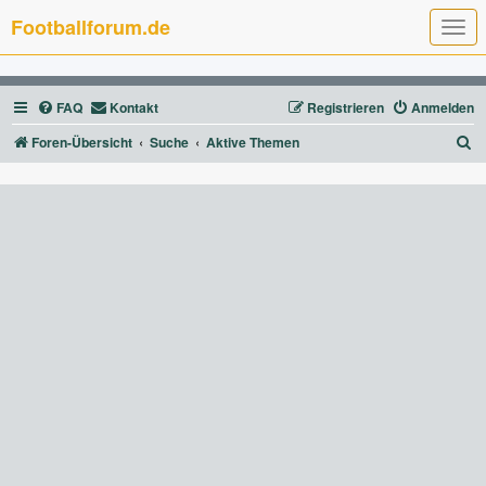
Footballforum.de
T
o
g
g
l
FAQ
Kontakt
Registrieren
Anmelden
e
n
a
S
Foren-Übersicht
Suche
Aktive Themen
v
u
i
g
c
a
t
h
i
e
o
n