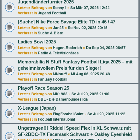
Jugendländerturnier 2026
Letzter Beitrag von
Sonny1
«
Sa Mär 07, 2026 12:44
Verfasst in
Jugend Football
[Suche] Nike Force Savage Elite TD in 46 / 47
Letzter Beitrag von
Jan25
«
So Nov 02, 2025 20:15
Verfasst in
Suche & Biete
Ladies Bowl 2025
Letzter Beitrag von
Hagen-Roderich
«
Do Sep 04, 2025 06:57
Verfasst in
Radio & TeleVisionäres
Memorabilia N Stuff Fantasy Football Liga 2025 – mit
geheimnisvollem Preis für den Sieger!
Letzter Beitrag von
MNstuff
«
Mi Aug 06, 2025 20:48
Verfasst in
Fantasy Football
Playoff Race Season 25
Letzter Beitrag von
MK1983
«
So Jul 20, 2025 21:00
Verfasst in
DBL - Die Damenbundesliga
X-League (Japan)
Letzter Beitrag von
FlagFootballSaint
«
So Jul 20, 2025 11:22
Verfasst in
Football international
Ungetragen!!! Riddell Speed Flex in XL Schwarz mit
SF-2BDC-TX Facemask Schwarz + Oakley Eyeshield