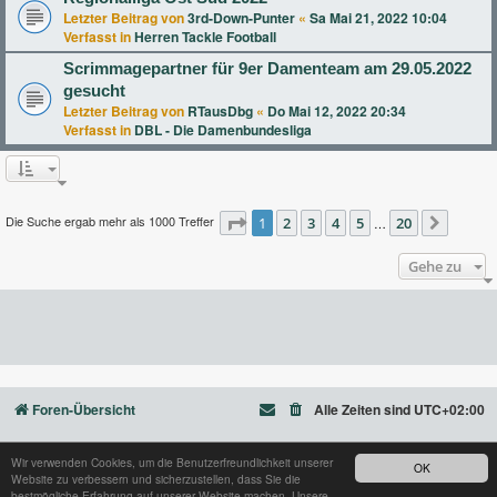
Letzter Beitrag von
3rd-Down-Punter
«
Sa Mai 21, 2022 10:04
Verfasst in
Herren Tackle Football
Scrimmagepartner für 9er Damenteam am 29.05.2022
gesucht
Letzter Beitrag von
RTausDbg
«
Do Mai 12, 2022 20:34
Verfasst in
DBL - Die Damenbundesliga
Die Suche ergab mehr als 1000 Treffer
Seite
1
2
1
von
3
20
4
5
20
…
Nächst
Gehe zu
Foren-Übersicht
Alle Zeiten sind
UTC+02:00
Wir verwenden Cookies, um die Benutzerfreundlichkeit unserer
OK
Website zu verbessern und sicherzustellen, dass Sie die
Powered by
phpBB
® Forum Software © phpBB Limited
bestmögliche Erfahrung auf unserer Website machen. Unsere