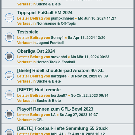
Verfasst in
Suche & Biete
Tippspiel Fußball EM 2024
Letzter Beitrag von
pumpkinhead
«
Mo Jun 10, 2024 11:27
Verfasst in
No(n)sense & Off-Topic
Testspiele
Letzter Beitrag von
Sonny1
«
Sa Apr 13, 2024 13:20
Verfasst in
Jugend Football
Oberliga Ost 2024
Letzter Beitrag von
stevenhd
«
Mo Mär 11, 2024 00:23
Verfasst in
Herren Tackle Football
[Biete] Ridell shoulderpad Anatom 40i XL
Letzter Beitrag von
hardqore
«
Di Nov 28, 2023 09:09
Verfasst in
Suche & Biete
[BIETE] Hudl remote
Letzter Beitrag von
bordon87
«
So Okt 22, 2023 06:14
Verfasst in
Suche & Biete
Playoff Rennen zum GFL-Bowl 2023
Letzter Beitrag von
LA
«
So Aug 27, 2023 19:37
Verfasst in
GFL
[BIETE] Football-Hefte Sammlung 55 Stück
Letzter Beitrag von
fabi_41
«
Fr Aug 18, 2023 10:12