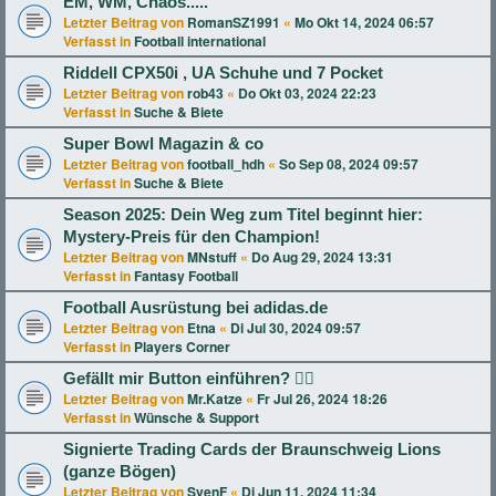
EM, WM, Chaos.....
Letzter Beitrag von
RomanSZ1991
«
Mo Okt 14, 2024 06:57
Verfasst in
Football international
Riddell CPX50i , UA Schuhe und 7 Pocket
Letzter Beitrag von
rob43
«
Do Okt 03, 2024 22:23
Verfasst in
Suche & Biete
Super Bowl Magazin & co
Letzter Beitrag von
football_hdh
«
So Sep 08, 2024 09:57
Verfasst in
Suche & Biete
Season 2025: Dein Weg zum Titel beginnt hier:
Mystery-Preis für den Champion!
Letzter Beitrag von
MNstuff
«
Do Aug 29, 2024 13:31
Verfasst in
Fantasy Football
Football Ausrüstung bei adidas.de
Letzter Beitrag von
Etna
«
Di Jul 30, 2024 09:57
Verfasst in
Players Corner
Gefällt mir Button einführen? 👍🏻
Letzter Beitrag von
Mr.Katze
«
Fr Jul 26, 2024 18:26
Verfasst in
Wünsche & Support
Signierte Trading Cards der Braunschweig Lions
(ganze Bögen)
Letzter Beitrag von
SvenF
«
Di Jun 11, 2024 11:34