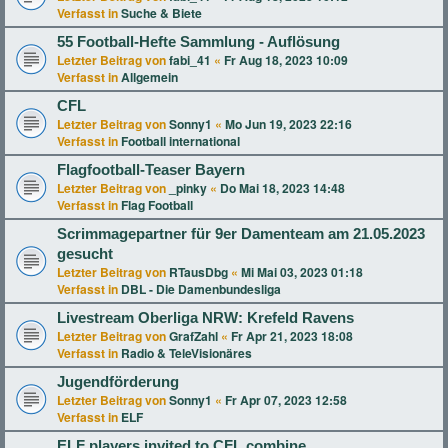
Verfasst in
Suche & Biete
55 Football-Hefte Sammlung - Auflösung
Letzter Beitrag von
fabi_41
«
Fr Aug 18, 2023 10:09
Verfasst in
Allgemein
CFL
Letzter Beitrag von
Sonny1
«
Mo Jun 19, 2023 22:16
Verfasst in
Football international
Flagfootball-Teaser Bayern
Letzter Beitrag von
_pinky
«
Do Mai 18, 2023 14:48
Verfasst in
Flag Football
Scrimmagepartner für 9er Damenteam am 21.05.2023
gesucht
Letzter Beitrag von
RTausDbg
«
Mi Mai 03, 2023 01:18
Verfasst in
DBL - Die Damenbundesliga
Livestream Oberliga NRW: Krefeld Ravens
Letzter Beitrag von
GrafZahl
«
Fr Apr 21, 2023 18:08
Verfasst in
Radio & TeleVisionäres
Jugendförderung
Letzter Beitrag von
Sonny1
«
Fr Apr 07, 2023 12:58
Verfasst in
ELF
ELF players invited to CFL combine