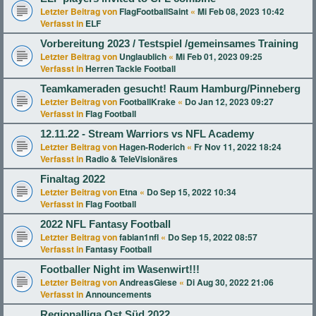
Letzter Beitrag von
FlagFootballSaint
«
Mi Feb 08, 2023 10:42
Verfasst in
ELF
Vorbereitung 2023 / Testspiel /gemeinsames Training
Letzter Beitrag von
Unglaublich
«
Mi Feb 01, 2023 09:25
Verfasst in
Herren Tackle Football
Teamkameraden gesucht! Raum Hamburg/Pinneberg
Letzter Beitrag von
FootballKrake
«
Do Jan 12, 2023 09:27
Verfasst in
Flag Football
12.11.22 - Stream Warriors vs NFL Academy
Letzter Beitrag von
Hagen-Roderich
«
Fr Nov 11, 2022 18:24
Verfasst in
Radio & TeleVisionäres
Finaltag 2022
Letzter Beitrag von
Etna
«
Do Sep 15, 2022 10:34
Verfasst in
Flag Football
2022 NFL Fantasy Football
Letzter Beitrag von
fabian1nfl
«
Do Sep 15, 2022 08:57
Verfasst in
Fantasy Football
Footballer Night im Wasenwirt!!!
Letzter Beitrag von
AndreasGiese
«
Di Aug 30, 2022 21:06
Verfasst in
Announcements
Regionalliga Ost Süd 2022