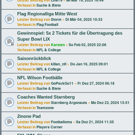
Letzter Beitrag von
Line79
«
Mi Mär 19, 2025 16:49
Verfasst in
Suche & Biete
Flag Regionalliga Mitte West
Letzter Beitrag von
Storm
«
Di Mär 04, 2025 10:33
Verfasst in
Flag Football
Gewinnspiel: 5x 2 Tickets für die Übertragung des
Super Bowl LIX
Letzter Beitrag von
Karsten
«
So Feb 02, 2025 22:06
Verfasst in
NFL & College
Saisonrückblick
Letzter Beitrag von
kilian_nfl
«
Do Jan 16, 2025 09:01
Verfasst in
NFL & College
NFL Wilson Footbälle
Letzter Beitrag von
GoPackGo11
«
Fr Dez 27, 2024 06:18
Verfasst in
Suche & Biete
Coaches Wanted Starnberg
Letzter Beitrag von
Starnberg Argonauts
«
Mo Dez 23, 2024 13:51
Verfasst in
Teamzone
2inone Pad
Letzter Beitrag von
Footballoma
«
Sa Dez 21, 2024 11:35
Verfasst in
Players Corner