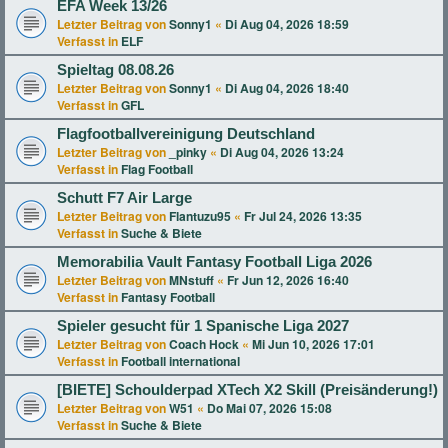
EFA Week 13/26
Letzter Beitrag von
Sonny1
«
Di Aug 04, 2026 18:59
Verfasst in
ELF
Spieltag 08.08.26
Letzter Beitrag von
Sonny1
«
Di Aug 04, 2026 18:40
Verfasst in
GFL
Flagfootballvereinigung Deutschland
Letzter Beitrag von
_pinky
«
Di Aug 04, 2026 13:24
Verfasst in
Flag Football
Schutt F7 Air Large
Letzter Beitrag von
Flantuzu95
«
Fr Jul 24, 2026 13:35
Verfasst in
Suche & Biete
Memorabilia Vault Fantasy Football Liga 2026
Letzter Beitrag von
MNstuff
«
Fr Jun 12, 2026 16:40
Verfasst in
Fantasy Football
Spieler gesucht für 1 Spanische Liga 2027
Letzter Beitrag von
Coach Hock
«
Mi Jun 10, 2026 17:01
Verfasst in
Football international
[BIETE] Schoulderpad XTech X2 Skill (Preisänderung!)
Letzter Beitrag von
W51
«
Do Mai 07, 2026 15:08
Verfasst in
Suche & Biete