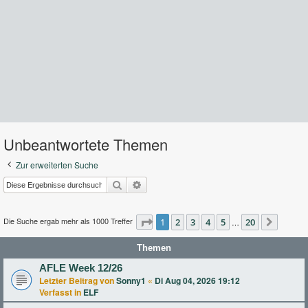
Unbeantwortete Themen
Zur erweiterten Suche
Suche
Erweiterte Suche
Die Suche ergab mehr als 1000 Treffer
Seite
1
2
1
von
3
20
4
5
20
…
Nächst
Themen
AFLE Week 12/26
Letzter Beitrag von
Sonny1
«
Di Aug 04, 2026 19:12
Verfasst in
ELF