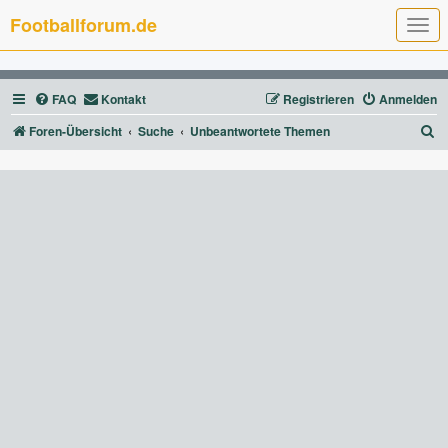
Footballforum.de
T
o
g
g
l
FAQ
Kontakt
Registrieren
Anmelden
e
n
a
S
Foren-Übersicht
Suche
Unbeantwortete Themen
v
u
i
g
c
a
t
h
i
e
o
n