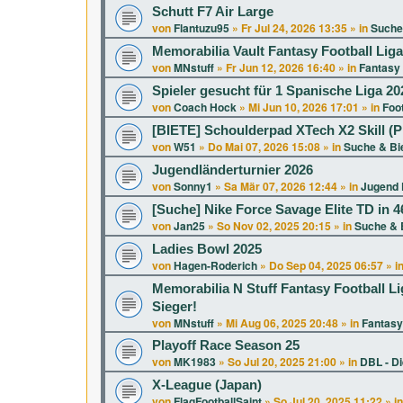
Schutt F7 Air Large
von
Flantuzu95
»
Fr Jul 24, 2026 13:35
» in
Suche
Memorabilia Vault Fantasy Football Lig
von
MNstuff
»
Fr Jun 12, 2026 16:40
» in
Fantasy 
Spieler gesucht für 1 Spanische Liga 20
von
Coach Hock
»
Mi Jun 10, 2026 17:01
» in
Foot
[BIETE] Schoulderpad XTech X2 Skill (P
von
W51
»
Do Mai 07, 2026 15:08
» in
Suche & Bi
Jugendländerturnier 2026
von
Sonny1
»
Sa Mär 07, 2026 12:44
» in
Jugend 
[Suche] Nike Force Savage Elite TD in 46
von
Jan25
»
So Nov 02, 2025 20:15
» in
Suche & 
Ladies Bowl 2025
von
Hagen-Roderich
»
Do Sep 04, 2025 06:57
» i
Memorabilia N Stuff Fantasy Football Li
Sieger!
von
MNstuff
»
Mi Aug 06, 2025 20:48
» in
Fantasy
Playoff Race Season 25
von
MK1983
»
So Jul 20, 2025 21:00
» in
DBL - D
X-League (Japan)
von
FlagFootballSaint
»
So Jul 20, 2025 11:22
» i