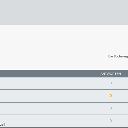
Die Suche erg
ANTWORTEN
0
0
0
0
ball