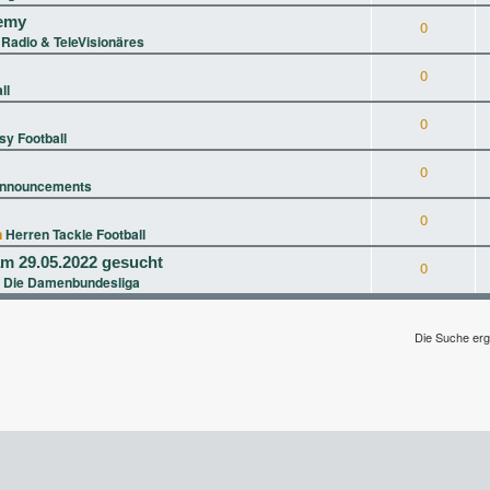
demy
0
n
Radio & TeleVisionäres
0
ll
0
sy Football
0
nnouncements
0
n
Herren Tackle Football
m 29.05.2022 gesucht
0
 Die Damenbundesliga
Die Suche erg