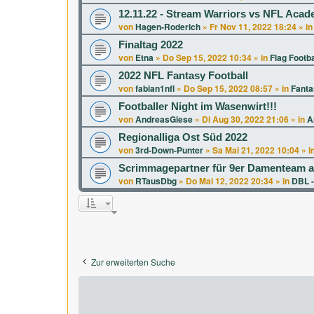
12.11.22 - Stream Warriors vs NFL Aca
von
Hagen-Roderich
»
Fr Nov 11, 2022 18:24
» i
Finaltag 2022
von
Etna
»
Do Sep 15, 2022 10:34
» in
Flag Footba
2022 NFL Fantasy Football
von
fabian1nfl
»
Do Sep 15, 2022 08:57
» in
Fanta
Footballer Night im Wasenwirt!!!
von
AndreasGiese
»
Di Aug 30, 2022 21:06
» in
A
Regionalliga Ost Süd 2022
von
3rd-Down-Punter
»
Sa Mai 21, 2022 10:04
» i
Scrimmagepartner für 9er Damenteam a
von
RTausDbg
»
Do Mai 12, 2022 20:34
» in
DBL -
Zur erweiterten Suche