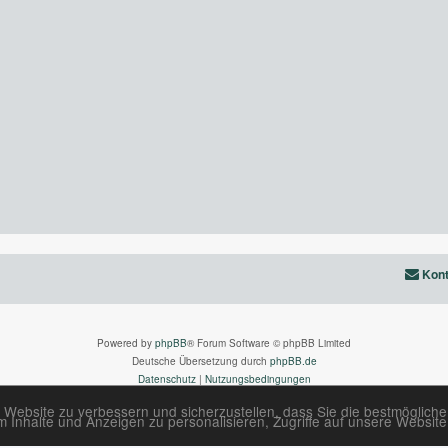
Kont
Powered by
phpBB
® Forum Software © phpBB Limited
Deutsche Übersetzung durch
phpBB.de
Datenschutz
|
Nutzungsbedingungen
 Website zu verbessern und sicherzustellen, dass Sie die bestmöglich
Inhalte und Anzeigen zu personalisieren, Zugriffe auf unsere Website 