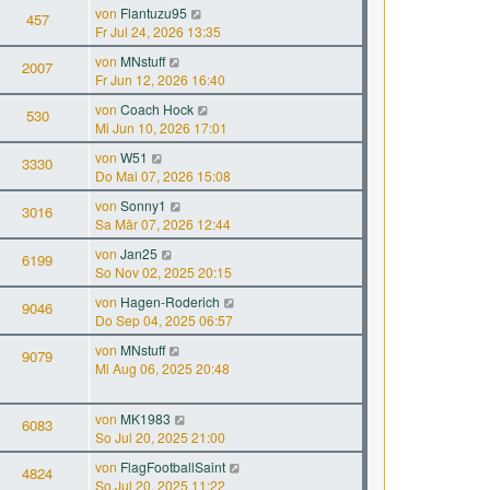
von
Flantuzu95
457
Fr Jul 24, 2026 13:35
von
MNstuff
2007
Fr Jun 12, 2026 16:40
von
Coach Hock
530
Mi Jun 10, 2026 17:01
von
W51
3330
Do Mai 07, 2026 15:08
von
Sonny1
3016
Sa Mär 07, 2026 12:44
von
Jan25
6199
So Nov 02, 2025 20:15
von
Hagen-Roderich
9046
Do Sep 04, 2025 06:57
von
MNstuff
9079
Mi Aug 06, 2025 20:48
von
MK1983
6083
So Jul 20, 2025 21:00
von
FlagFootballSaint
4824
So Jul 20, 2025 11:22