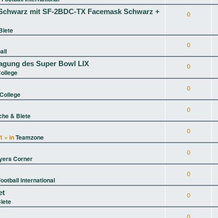
XL Schwarz mit SF-2BDC-TX Facemask Schwarz +
0
Biete
0
all
tragung des Super Bowl LIX
0
ollege
0
College
0
che & Biete
0
1
» in
Teamzone
0
yers Corner
0
ootball international
et
0
iete
0