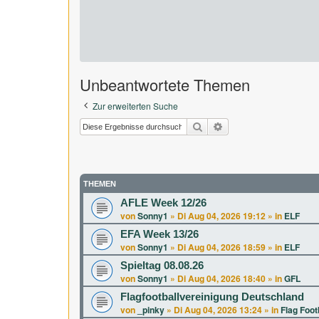
Unbeantwortete Themen
Zur erweiterten Suche
Suche
Erweiterte Suche
THEMEN
AFLE Week 12/26
von
Sonny1
»
Di Aug 04, 2026 19:12
» in
ELF
EFA Week 13/26
von
Sonny1
»
Di Aug 04, 2026 18:59
» in
ELF
Spieltag 08.08.26
von
Sonny1
»
Di Aug 04, 2026 18:40
» in
GFL
Flagfootballvereinigung Deutschland
von
_pinky
»
Di Aug 04, 2026 13:24
» in
Flag Foot