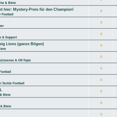
he & Biete
t hier: Mystery-Preis für den Champion!
0
 Football
0
ner
0
 & Support
eig Lions (ganze Bögen)
0
iete
0
(n)sense & Off-Topic
0
ootball
0
 Tackle Football
XL
0
& Biete
0
& Biete
0