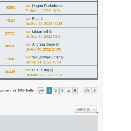
von
Hagen-Roderich
16360
Fr Nov 11, 2022 18:24
von
Etna
14521
Do Sep 15, 2022 10:34
von
fabian1nfl
23333
Do Sep 15, 2022 08:57
von
AndreasGiese
38910
Di Aug 30, 2022 21:06
von
3rd-Down-Punter
11643
Sa Mai 21, 2022 10:04
von
RTausDbg
20446
Do Mai 12, 2022 20:34
ab mehr als 1000 Treffer
Seite
1
1
2
von
3
20
4
5
20
…
Nächste
Gehe zu