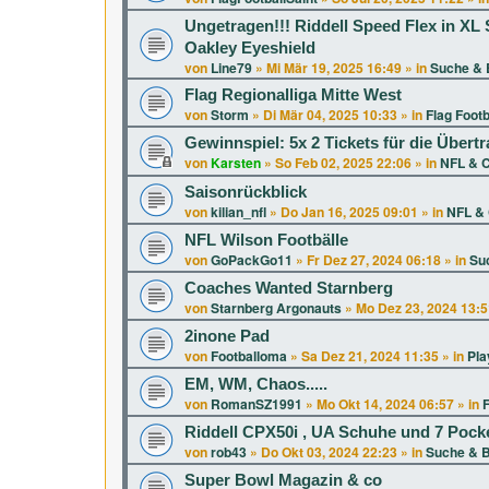
Ungetragen!!! Riddell Speed Flex in 
Oakley Eyeshield
von
Line79
»
Mi Mär 19, 2025 16:49
» in
Suche & 
Flag Regionalliga Mitte West
von
Storm
»
Di Mär 04, 2025 10:33
» in
Flag Footb
Gewinnspiel: 5x 2 Tickets für die Über
von
Karsten
»
So Feb 02, 2025 22:06
» in
NFL & C
Saisonrückblick
von
kilian_nfl
»
Do Jan 16, 2025 09:01
» in
NFL & 
NFL Wilson Footbälle
von
GoPackGo11
»
Fr Dez 27, 2024 06:18
» in
Su
Coaches Wanted Starnberg
von
Starnberg Argonauts
»
Mo Dez 23, 2024 13:5
2inone Pad
von
Footballoma
»
Sa Dez 21, 2024 11:35
» in
Pla
EM, WM, Chaos.....
von
RomanSZ1991
»
Mo Okt 14, 2024 06:57
» in
F
Riddell CPX50i , UA Schuhe und 7 Pock
von
rob43
»
Do Okt 03, 2024 22:23
» in
Suche & B
Super Bowl Magazin & co