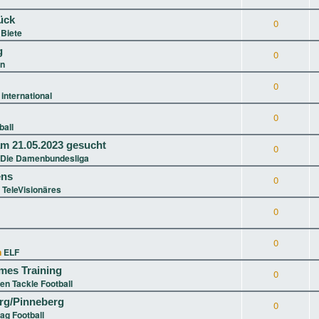
ück
0
Biete
g
0
in
0
 international
0
ball
m 21.05.2023 gesucht
0
 Die Damenbundesliga
ens
0
 TeleVisionäres
0
0
n
ELF
ames Training
0
en Tackle Football
g/Pinneberg
0
lag Football