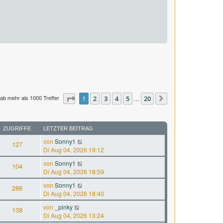
ab mehr als 1000 Treffer
Seite
1
1
2
von
3
20
4
5
20
…
Nächste
ZUGRIFFE
LETZTER BEITRAG
von
Sonny1
127
Di Aug 04, 2026 19:12
von
Sonny1
104
Di Aug 04, 2026 18:59
von
Sonny1
286
Di Aug 04, 2026 18:40
von
_pinky
138
Di Aug 04, 2026 13:24