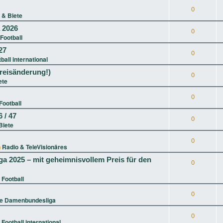
0
 & Biete
a 2026
0
Football
27
0
ball international
reisänderung!)
0
ete
0
Football
 / 47
0
Biete
0
n
Radio & TeleVisionäres
ga 2025 – mit geheimnisvollem Preis für den
0
 Football
0
ie Damenbundesliga
0
n
Football international