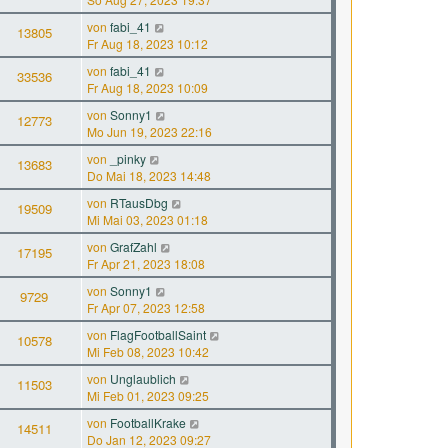
von
fabi_41
13805
Fr Aug 18, 2023 10:12
von
fabi_41
33536
Fr Aug 18, 2023 10:09
von
Sonny1
12773
Mo Jun 19, 2023 22:16
von
_pinky
13683
Do Mai 18, 2023 14:48
von
RTausDbg
19509
Mi Mai 03, 2023 01:18
von
GrafZahl
17195
Fr Apr 21, 2023 18:08
von
Sonny1
9729
Fr Apr 07, 2023 12:58
von
FlagFootballSaint
10578
Mi Feb 08, 2023 10:42
von
Unglaublich
11503
Mi Feb 01, 2023 09:25
von
FootballKrake
14511
Do Jan 12, 2023 09:27