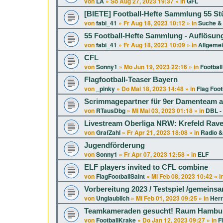
von
LA
»
So Aug 27, 2023 19:37
» in
GFL
[BIETE] Football-Hefte Sammlung 55 St
von
fabi_41
»
Fr Aug 18, 2023 10:12
» in
Suche & 
55 Football-Hefte Sammlung - Auflösun
von
fabi_41
»
Fr Aug 18, 2023 10:09
» in
Allgeme
CFL
von
Sonny1
»
Mo Jun 19, 2023 22:16
» in
Football
Flagfootball-Teaser Bayern
von
_pinky
»
Do Mai 18, 2023 14:48
» in
Flag Foot
Scrimmagepartner für 9er Damenteam a
von
RTausDbg
»
Mi Mai 03, 2023 01:18
» in
DBL -
Livestream Oberliga NRW: Krefeld Rav
von
GrafZahl
»
Fr Apr 21, 2023 18:08
» in
Radio &
Jugendförderung
von
Sonny1
»
Fr Apr 07, 2023 12:58
» in
ELF
ELF players invited to CFL combine
von
FlagFootballSaint
»
Mi Feb 08, 2023 10:42
» i
Vorbereitung 2023 / Testspiel /gemeins
von
Unglaublich
»
Mi Feb 01, 2023 09:25
» in
Herr
Teamkameraden gesucht! Raum Hambur
von
FootballKrake
»
Do Jan 12, 2023 09:27
» in
F