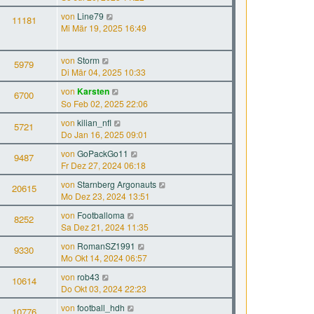
von
Line79
11181
Mi Mär 19, 2025 16:49
von
Storm
5979
Di Mär 04, 2025 10:33
von
Karsten
6700
So Feb 02, 2025 22:06
von
kilian_nfl
5721
Do Jan 16, 2025 09:01
von
GoPackGo11
9487
Fr Dez 27, 2024 06:18
von
Starnberg Argonauts
20615
Mo Dez 23, 2024 13:51
von
Footballoma
8252
Sa Dez 21, 2024 11:35
von
RomanSZ1991
9330
Mo Okt 14, 2024 06:57
von
rob43
10614
Do Okt 03, 2024 22:23
von
football_hdh
10776