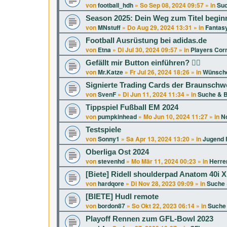
von
football_hdh
»
So Sep 08, 2024 09:57
» in
Suc
Season 2025: Dein Weg zum Titel beginn
von
MNstuff
»
Do Aug 29, 2024 13:31
» in
Fantasy
Football Ausrüstung bei adidas.de
von
Etna
»
Di Jul 30, 2024 09:57
» in
Players Cor
Gefällt mir Button einführen? 👍🏻
von
Mr.Katze
»
Fr Jul 26, 2024 18:26
» in
Wünsche
Signierte Trading Cards der Braunschw
von
SvenF
»
Di Jun 11, 2024 11:34
» in
Suche & B
Tippspiel Fußball EM 2024
von
pumpkinhead
»
Mo Jun 10, 2024 11:27
» in
No
Testspiele
von
Sonny1
»
Sa Apr 13, 2024 13:20
» in
Jugend F
Oberliga Ost 2024
von
stevenhd
»
Mo Mär 11, 2024 00:23
» in
Herren
[Biete] Ridell shoulderpad Anatom 40i 
von
hardqore
»
Di Nov 28, 2023 09:09
» in
Suche 
[BIETE] Hudl remote
von
bordon87
»
So Okt 22, 2023 06:14
» in
Suche 
Playoff Rennen zum GFL-Bowl 2023