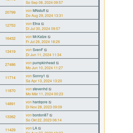
So Sep 08, 2024 09:57
von
MNstuff
20799
Do Aug 29, 2024 13:31
von
Etna
12753
Di Jul 30, 2024 09:57
von
Mr.Katze
16432
Fr Jul 26, 2024 18:26
von
SvenF
13419
Di Jun 11, 2024 11:34
von
pumpkinhead
27486
Mo Jun 10, 2024 11:27
von
Sonny1
11714
Sa Apr 13, 2024 13:20
von
stevenhd
11870
Mo Mär 11, 2024 00:23
von
hardqore
14891
Di Nov 28, 2023 09:09
von
bordon87
13362
So Okt 22, 2023 06:14
von
LA
11429
So Aug 27, 2023 19:37