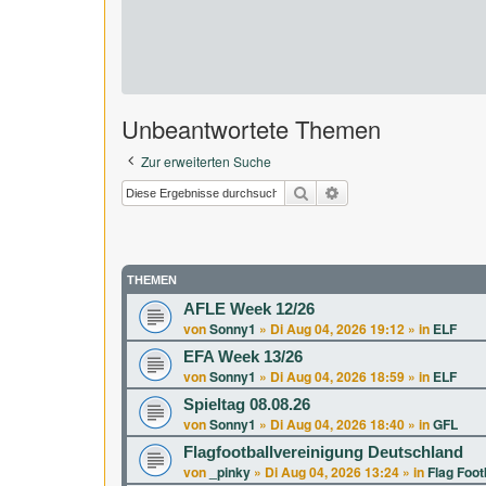
Unbeantwortete Themen
Zur erweiterten Suche
Suche
Erweiterte Suche
THEMEN
AFLE Week 12/26
von
Sonny1
»
Di Aug 04, 2026 19:12
» in
ELF
EFA Week 13/26
von
Sonny1
»
Di Aug 04, 2026 18:59
» in
ELF
Spieltag 08.08.26
von
Sonny1
»
Di Aug 04, 2026 18:40
» in
GFL
Flagfootballvereinigung Deutschland
von
_pinky
»
Di Aug 04, 2026 13:24
» in
Flag Foot