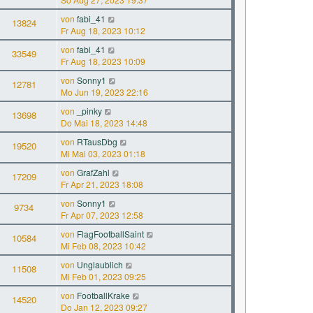
von
fabi_41
13824
Fr Aug 18, 2023 10:12
von
fabi_41
33549
Fr Aug 18, 2023 10:09
von
Sonny1
12781
Mo Jun 19, 2023 22:16
von
_pinky
13698
Do Mai 18, 2023 14:48
von
RTausDbg
19520
Mi Mai 03, 2023 01:18
von
GrafZahl
17209
Fr Apr 21, 2023 18:08
von
Sonny1
9734
Fr Apr 07, 2023 12:58
von
FlagFootballSaint
10584
Mi Feb 08, 2023 10:42
von
Unglaublich
11508
Mi Feb 01, 2023 09:25
von
FootballKrake
14520
Do Jan 12, 2023 09:27