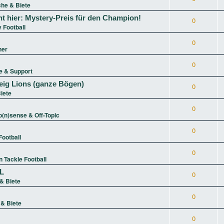
he & Biete
t hier: Mystery-Preis für den Champion!
0
 Football
0
ner
0
 & Support
eig Lions (ganze Bögen)
0
iete
0
(n)sense & Off-Topic
0
ootball
0
 Tackle Football
XL
0
& Biete
0
& Biete
0