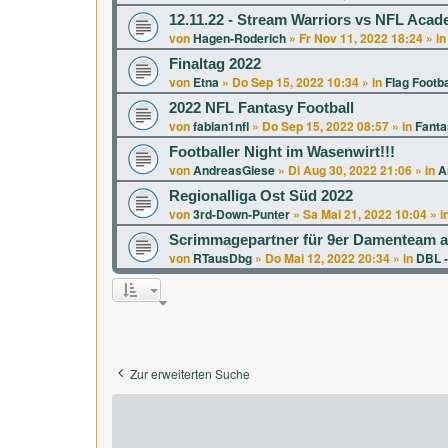
12.11.22 - Stream Warriors vs NFL Aca
von
Hagen-Roderich
»
Fr Nov 11, 2022 18:24
» i
Finaltag 2022
von
Etna
»
Do Sep 15, 2022 10:34
» in
Flag Footba
2022 NFL Fantasy Football
von
fabian1nfl
»
Do Sep 15, 2022 08:57
» in
Fanta
Footballer Night im Wasenwirt!!!
von
AndreasGiese
»
Di Aug 30, 2022 21:06
» in
A
Regionalliga Ost Süd 2022
von
3rd-Down-Punter
»
Sa Mai 21, 2022 10:04
» i
Scrimmagepartner für 9er Damenteam a
von
RTausDbg
»
Do Mai 12, 2022 20:34
» in
DBL -
Zur erweiterten Suche