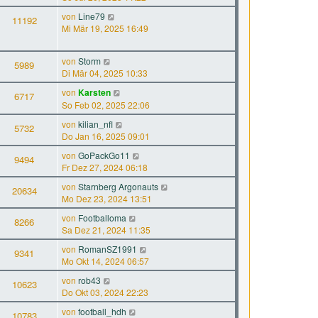
von
Line79
11192
Mi Mär 19, 2025 16:49
von
Storm
5989
Di Mär 04, 2025 10:33
von
Karsten
6717
So Feb 02, 2025 22:06
von
kilian_nfl
5732
Do Jan 16, 2025 09:01
von
GoPackGo11
9494
Fr Dez 27, 2024 06:18
von
Starnberg Argonauts
20634
Mo Dez 23, 2024 13:51
von
Footballoma
8266
Sa Dez 21, 2024 11:35
von
RomanSZ1991
9341
Mo Okt 14, 2024 06:57
von
rob43
10623
Do Okt 03, 2024 22:23
von
football_hdh
10783