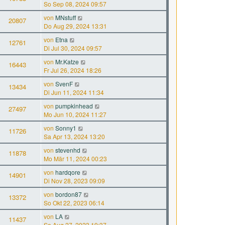
So Sep 08, 2024 09:57
von
MNstuff
20807
Do Aug 29, 2024 13:31
von
Etna
12761
Di Jul 30, 2024 09:57
von
Mr.Katze
16443
Fr Jul 26, 2024 18:26
von
SvenF
13434
Di Jun 11, 2024 11:34
von
pumpkinhead
27497
Mo Jun 10, 2024 11:27
von
Sonny1
11726
Sa Apr 13, 2024 13:20
von
stevenhd
11878
Mo Mär 11, 2024 00:23
von
hardqore
14901
Di Nov 28, 2023 09:09
von
bordon87
13372
So Okt 22, 2023 06:14
von
LA
11437
So Aug 27, 2023 19:37