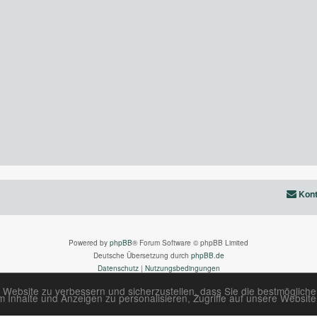
Kont
Powered by
phpBB
® Forum Software © phpBB Limited
Deutsche Übersetzung durch
phpBB.de
Datenschutz
|
Nutzungsbedingungen
 Website zu verbessern und sicherzustellen, dass Sie die bestmöglich
Inhalte und Anzeigen zu personalisieren, Zugriffe auf unsere Website 