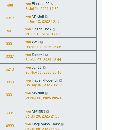
von
Flantuzu95
466
Fr Jul 24, 2026 13:35
von
MNstuff
2017
Fr Jun 12, 2026 16:40
von
Coach Hock
531
Mi Jun 10, 2026 17:01
von
W51
3331
Do Mai 07, 2026 15:08
von
Sonny1
3027
Sa Mär 07, 2026 12:44
von
Jan25
6213
So Nov 02, 2025 20:15
von
Hagen-Roderich
9059
Do Sep 04, 2025 06:57
von
MNstuff
9091
Mi Aug 06, 2025 20:48
von
MK1983
6091
So Jul 20, 2025 21:00
von
FlagFootballSaint
4833
So Jul 20, 2025 11:22