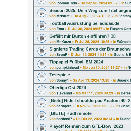
von
football_hdh
»
So Sep 08, 2024 09:57
» in
Suc
Season 2025: Dein Weg zum Titel beginn
von
MNstuff
»
Do Aug 29, 2024 13:31
» in
Fantasy
Football Ausrüstung bei adidas.de
von
Etna
»
Di Jul 30, 2024 09:57
» in
Players Cor
Gefällt mir Button einführen? 👍🏻
von
Mr.Katze
»
Fr Jul 26, 2024 18:26
» in
Wünsche
Signierte Trading Cards der Braunschw
von
SvenF
»
Di Jun 11, 2024 11:34
» in
Suche & B
Tippspiel Fußball EM 2024
von
pumpkinhead
»
Mo Jun 10, 2024 11:27
» in
No
Testspiele
von
Sonny1
»
Sa Apr 13, 2024 13:20
» in
Jugend F
Oberliga Ost 2024
von
stevenhd
»
Mo Mär 11, 2024 00:23
» in
Herren
[Biete] Ridell shoulderpad Anatom 40i 
von
hardqore
»
Di Nov 28, 2023 09:09
» in
Suche 
[BIETE] Hudl remote
von
bordon87
»
So Okt 22, 2023 06:14
» in
Suche 
Playoff Rennen zum GFL-Bowl 2023