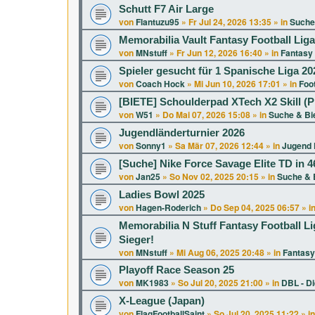
Schutt F7 Air Large
von
Flantuzu95
»
Fr Jul 24, 2026 13:35
» in
Suche
Memorabilia Vault Fantasy Football Lig
von
MNstuff
»
Fr Jun 12, 2026 16:40
» in
Fantasy 
Spieler gesucht für 1 Spanische Liga 20
von
Coach Hock
»
Mi Jun 10, 2026 17:01
» in
Foot
[BIETE] Schoulderpad XTech X2 Skill (P
von
W51
»
Do Mai 07, 2026 15:08
» in
Suche & Bi
Jugendländerturnier 2026
von
Sonny1
»
Sa Mär 07, 2026 12:44
» in
Jugend 
[Suche] Nike Force Savage Elite TD in 46
von
Jan25
»
So Nov 02, 2025 20:15
» in
Suche & 
Ladies Bowl 2025
von
Hagen-Roderich
»
Do Sep 04, 2025 06:57
» i
Memorabilia N Stuff Fantasy Football Li
Sieger!
von
MNstuff
»
Mi Aug 06, 2025 20:48
» in
Fantasy
Playoff Race Season 25
von
MK1983
»
So Jul 20, 2025 21:00
» in
DBL - D
X-League (Japan)
von
FlagFootballSaint
»
So Jul 20, 2025 11:22
» i