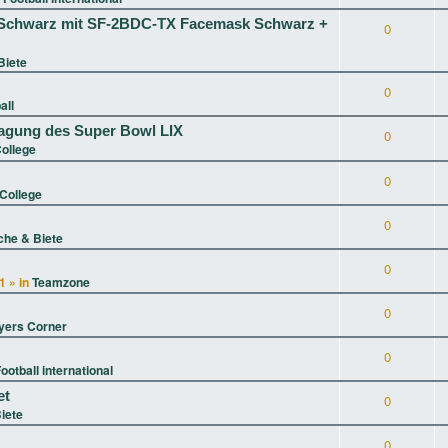
XL Schwarz mit SF-2BDC-TX Facemask Schwarz +
0
Biete
0
all
tragung des Super Bowl LIX
0
ollege
0
College
0
che & Biete
0
1
» in
Teamzone
0
yers Corner
0
ootball international
et
0
iete
0