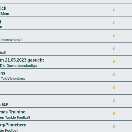
ück
0
Biete
g
0
in
0
 international
0
ball
m 21.05.2023 gesucht
0
 Die Damenbundesliga
ens
0
 TeleVisionäres
0
0
n
ELF
ames Training
0
en Tackle Football
g/Pinneberg
0
lag Football