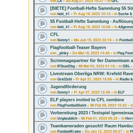
von
LA
»
So Aug 27, 2023 19:37
» in
GFL
[BIETE] Football-Hefte Sammlung 55 St
von
fabi_41
»
Fr Aug 18, 2023 10:12
» in
Suche & 
55 Football-Hefte Sammlung - Auflösun
von
fabi_41
»
Fr Aug 18, 2023 10:09
» in
Allgeme
CFL
von
Sonny1
»
Mo Jun 19, 2023 22:16
» in
Football
Flagfootball-Teaser Bayern
von
_pinky
»
Do Mai 18, 2023 14:48
» in
Flag Foot
Scrimmagepartner für 9er Damenteam a
von
RTausDbg
»
Mi Mai 03, 2023 01:18
» in
DBL -
Livestream Oberliga NRW: Krefeld Rav
von
GrafZahl
»
Fr Apr 21, 2023 18:08
» in
Radio &
Jugendförderung
von
Sonny1
»
Fr Apr 07, 2023 12:58
» in
ELF
ELF players invited to CFL combine
von
FlagFootballSaint
»
Mi Feb 08, 2023 10:42
» i
Vorbereitung 2023 / Testspiel /gemeins
von
Unglaublich
»
Mi Feb 01, 2023 09:25
» in
Herr
Teamkameraden gesucht! Raum Hambur
von
FootballKrake
»
Do Jan 12, 2023 09:27
» in
F