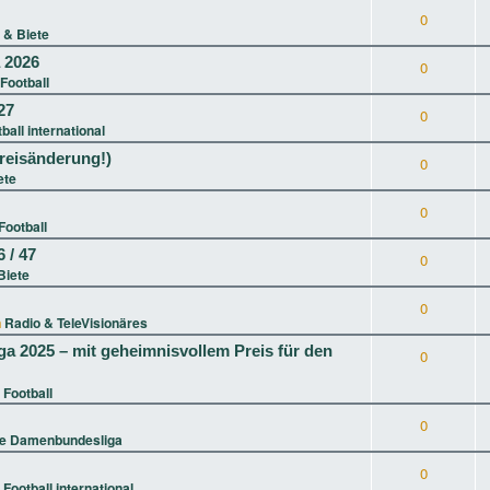
0
 & Biete
a 2026
0
Football
27
0
ball international
reisänderung!)
0
ete
0
Football
 / 47
0
Biete
0
n
Radio & TeleVisionäres
ga 2025 – mit geheimnisvollem Preis für den
0
 Football
0
ie Damenbundesliga
0
n
Football international