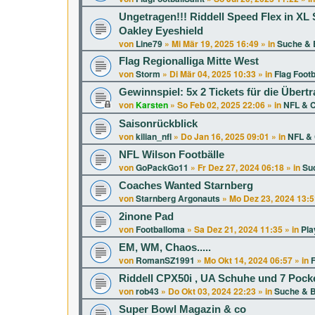
Ungetragen!!! Riddell Speed Flex in 
Oakley Eyeshield
von
Line79
»
Mi Mär 19, 2025 16:49
» in
Suche & 
Flag Regionalliga Mitte West
von
Storm
»
Di Mär 04, 2025 10:33
» in
Flag Footb
Gewinnspiel: 5x 2 Tickets für die Über
von
Karsten
»
So Feb 02, 2025 22:06
» in
NFL & C
Saisonrückblick
von
kilian_nfl
»
Do Jan 16, 2025 09:01
» in
NFL & 
NFL Wilson Footbälle
von
GoPackGo11
»
Fr Dez 27, 2024 06:18
» in
Su
Coaches Wanted Starnberg
von
Starnberg Argonauts
»
Mo Dez 23, 2024 13:5
2inone Pad
von
Footballoma
»
Sa Dez 21, 2024 11:35
» in
Pla
EM, WM, Chaos.....
von
RomanSZ1991
»
Mo Okt 14, 2024 06:57
» in
F
Riddell CPX50i , UA Schuhe und 7 Pock
von
rob43
»
Do Okt 03, 2024 22:23
» in
Suche & B
Super Bowl Magazin & co