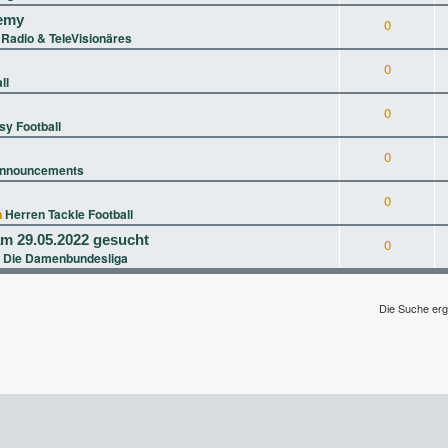
demy
0
n
Radio & TeleVisionäres
0
ll
0
sy Football
0
nnouncements
0
n
Herren Tackle Football
m 29.05.2022 gesucht
0
 Die Damenbundesliga
Die Suche erg