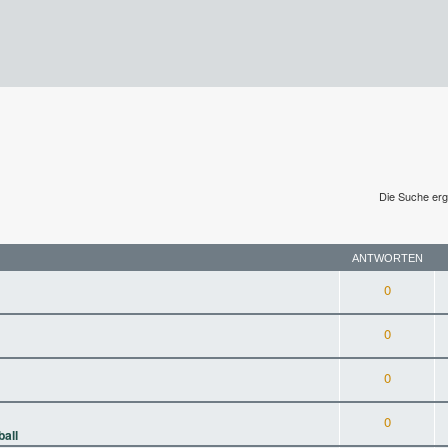
Die Suche erg
ANTWORTEN
0
0
0
0
ball