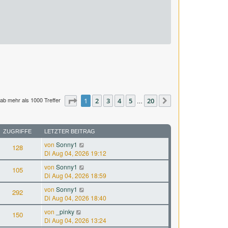
ab mehr als 1000 Treffer
Seite
1
1
2
von
3
20
4
5
20
…
Nächste
ZUGRIFFE
LETZTER BEITRAG
von
Sonny1
128
Di Aug 04, 2026 19:12
von
Sonny1
105
Di Aug 04, 2026 18:59
von
Sonny1
292
Di Aug 04, 2026 18:40
von
_pinky
150
Di Aug 04, 2026 13:24