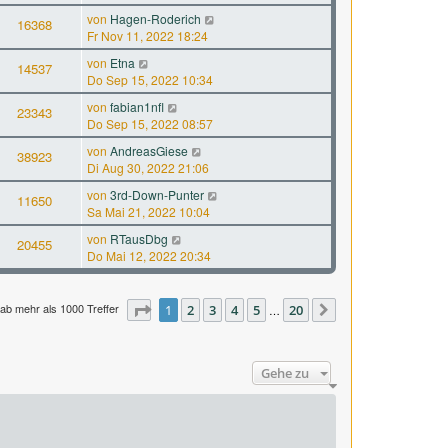
von
Hagen-Roderich
16368
Fr Nov 11, 2022 18:24
von
Etna
14537
Do Sep 15, 2022 10:34
von
fabian1nfl
23343
Do Sep 15, 2022 08:57
von
AndreasGiese
38923
Di Aug 30, 2022 21:06
von
3rd-Down-Punter
11650
Sa Mai 21, 2022 10:04
von
RTausDbg
20455
Do Mai 12, 2022 20:34
ab mehr als 1000 Treffer
Seite
1
1
2
von
3
20
4
5
20
…
Nächste
Gehe zu