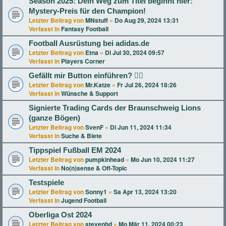
Season 2025: Dein Weg zum Titel beginnt hier:
Mystery-Preis für den Champion!
Letzter Beitrag von
MNstuff
«
Do Aug 29, 2024 13:31
Verfasst in
Fantasy Football
Football Ausrüstung bei adidas.de
Letzter Beitrag von
Etna
«
Di Jul 30, 2024 09:57
Verfasst in
Players Corner
Gefällt mir Button einführen? 👍🏻
Letzter Beitrag von
Mr.Katze
«
Fr Jul 26, 2024 18:26
Verfasst in
Wünsche & Support
Signierte Trading Cards der Braunschweig Lions
(ganze Bögen)
Letzter Beitrag von
SvenF
«
Di Jun 11, 2024 11:34
Verfasst in
Suche & Biete
Tippspiel Fußball EM 2024
Letzter Beitrag von
pumpkinhead
«
Mo Jun 10, 2024 11:27
Verfasst in
No(n)sense & Off-Topic
Testspiele
Letzter Beitrag von
Sonny1
«
Sa Apr 13, 2024 13:20
Verfasst in
Jugend Football
Oberliga Ost 2024
Letzter Beitrag von
stevenhd
«
Mo Mär 11, 2024 00:23