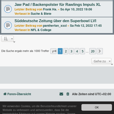
Jaw Pad / Backenpolster für Rawlings Impuls XL
Letzter Beitrag von
Frank Ha.
«
So Apr 10, 2022 19:06
Verfasst in
Suche & Biete
Süddeutsche Zeitung über den Superbowl LVI
Letzter Beitrag von
pantherfan_xxxl
«
Sa Feb 12, 2022 17:45
Verfasst in
NFL & College
Die Suche ergab mehr als 1000 Treffer
Seite
1
2
1
von
3
20
4
5
20
…
Nächst
Gehe zu
Foren-Übersicht
Alle Zeiten sind
UTC+02:00
Wir verwenden Cookies, um die Benutzerfreundlichkeit unserer
OK
Website zu verbessern und sicherzustellen, dass Sie die
Powered by
phpBB
® Forum Software © phpBB Limited
bestmögliche Erfahrung auf unserer Website machen. Unsere