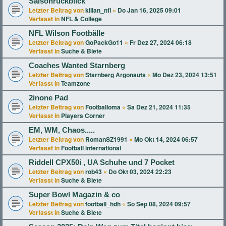
Saisonrückblick
Letzter Beitrag von
kilian_nfl
«
Do Jan 16, 2025 09:01
Verfasst in
NFL & College
NFL Wilson Footbälle
Letzter Beitrag von
GoPackGo11
«
Fr Dez 27, 2024 06:18
Verfasst in
Suche & Biete
Coaches Wanted Starnberg
Letzter Beitrag von
Starnberg Argonauts
«
Mo Dez 23, 2024 13:51
Verfasst in
Teamzone
2inone Pad
Letzter Beitrag von
Footballoma
«
Sa Dez 21, 2024 11:35
Verfasst in
Players Corner
EM, WM, Chaos.....
Letzter Beitrag von
RomanSZ1991
«
Mo Okt 14, 2024 06:57
Verfasst in
Football international
Riddell CPX50i , UA Schuhe und 7 Pocket
Letzter Beitrag von
rob43
«
Do Okt 03, 2024 22:23
Verfasst in
Suche & Biete
Super Bowl Magazin & co
Letzter Beitrag von
football_hdh
«
So Sep 08, 2024 09:57
Verfasst in
Suche & Biete