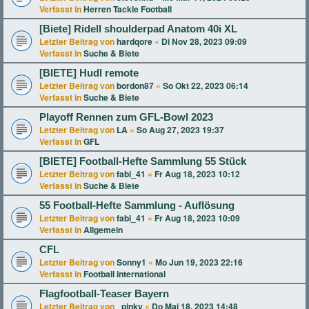
Verfasst in
Herren Tackle Football
[Biete] Ridell shoulderpad Anatom 40i XL
Letzter Beitrag von
hardqore
«
Di Nov 28, 2023 09:09
Verfasst in
Suche & Biete
[BIETE] Hudl remote
Letzter Beitrag von
bordon87
«
So Okt 22, 2023 06:14
Verfasst in
Suche & Biete
Playoff Rennen zum GFL-Bowl 2023
Letzter Beitrag von
LA
«
So Aug 27, 2023 19:37
Verfasst in
GFL
[BIETE] Football-Hefte Sammlung 55 Stück
Letzter Beitrag von
fabi_41
«
Fr Aug 18, 2023 10:12
Verfasst in
Suche & Biete
55 Football-Hefte Sammlung - Auflösung
Letzter Beitrag von
fabi_41
«
Fr Aug 18, 2023 10:09
Verfasst in
Allgemein
CFL
Letzter Beitrag von
Sonny1
«
Mo Jun 19, 2023 22:16
Verfasst in
Football international
Flagfootball-Teaser Bayern
Letzter Beitrag von
_pinky
«
Do Mai 18, 2023 14:48