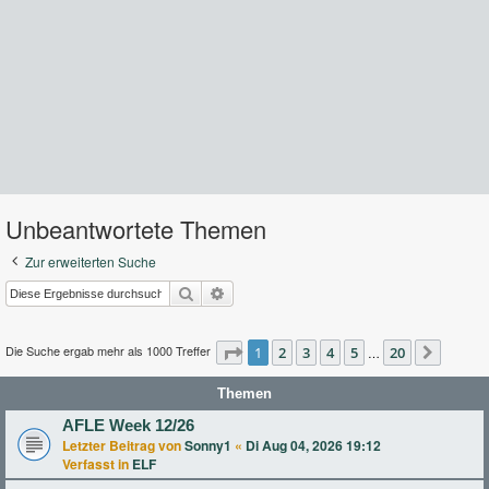
Unbeantwortete Themen
Zur erweiterten Suche
Suche
Erweiterte Suche
Die Suche ergab mehr als 1000 Treffer
Seite
1
2
1
von
3
20
4
5
20
…
Nächst
Themen
AFLE Week 12/26
Letzter Beitrag von
Sonny1
«
Di Aug 04, 2026 19:12
Verfasst in
ELF