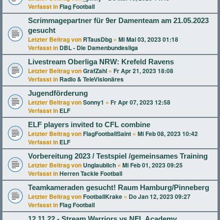
Verfasst in
Flag Football
Scrimmagepartner für 9er Damenteam am 21.05.2023
gesucht
Letzter Beitrag von
RTausDbg
«
Mi Mai 03, 2023 01:18
Verfasst in
DBL - Die Damenbundesliga
Livestream Oberliga NRW: Krefeld Ravens
Letzter Beitrag von
GrafZahl
«
Fr Apr 21, 2023 18:08
Verfasst in
Radio & TeleVisionäres
Jugendförderung
Letzter Beitrag von
Sonny1
«
Fr Apr 07, 2023 12:58
Verfasst in
ELF
ELF players invited to CFL combine
Letzter Beitrag von
FlagFootballSaint
«
Mi Feb 08, 2023 10:42
Verfasst in
ELF
Vorbereitung 2023 / Testspiel /gemeinsames Training
Letzter Beitrag von
Unglaublich
«
Mi Feb 01, 2023 09:25
Verfasst in
Herren Tackle Football
Teamkameraden gesucht! Raum Hamburg/Pinneberg
Letzter Beitrag von
FootballKrake
«
Do Jan 12, 2023 09:27
Verfasst in
Flag Football
12.11.22 - Stream Warriors vs NFL Academy