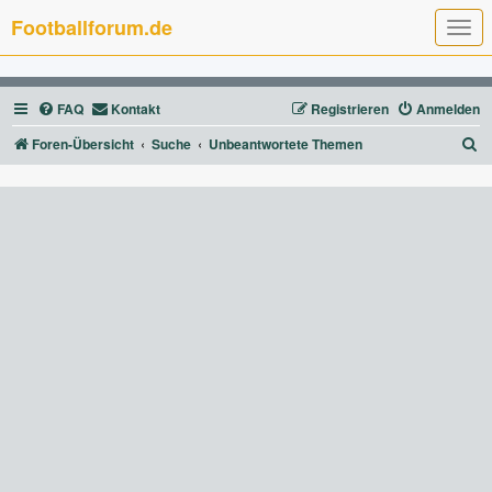
Footballforum.de
T
o
g
g
l
FAQ
Kontakt
Registrieren
Anmelden
e
n
a
S
Foren-Übersicht
Suche
Unbeantwortete Themen
v
u
i
g
c
a
t
h
i
e
o
n