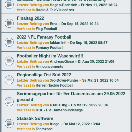
Letzter Beitrag von
Hagen-Roderich
«
Fr Nov 11, 2022 18:24
Verfasst in
Radio & TeleVisionäres
Finaltag 2022
Letzter Beitrag von
Etna
«
Do Sep 15, 2022 10:34
Verfasst in
Flag Football
2022 NFL Fantasy Football
Letzter Beitrag von
fabian1nfl
«
Do Sep 15, 2022 08:57
Verfasst in
Fantasy Football
Footballer Night im Wasenwirt!!!
Letzter Beitrag von
AndreasGiese
«
Di Aug 30, 2022 21:06
Verfasst in
Announcements
Regionalliga Ost Süd 2022
Letzter Beitrag von
3rd-Down-Punter
«
Sa Mai 21, 2022 10:04
Verfasst in
Herren Tackle Football
Scrimmagepartner für 9er Damenteam am 29.05.2022
gesucht
Letzter Beitrag von
RTausDbg
«
Do Mai 12, 2022 20:34
Verfasst in
DBL - Die Damenbundesliga
Statistik Software
Letzter Beitrag von
fridge
«
Do Mai 12, 2022 13:04
Verfasst in
Teamzone