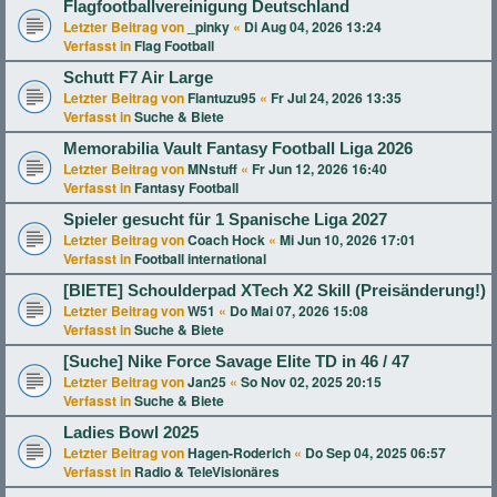
Flagfootballvereinigung Deutschland
Letzter Beitrag von
_pinky
«
Di Aug 04, 2026 13:24
Verfasst in
Flag Football
Schutt F7 Air Large
Letzter Beitrag von
Flantuzu95
«
Fr Jul 24, 2026 13:35
Verfasst in
Suche & Biete
Memorabilia Vault Fantasy Football Liga 2026
Letzter Beitrag von
MNstuff
«
Fr Jun 12, 2026 16:40
Verfasst in
Fantasy Football
Spieler gesucht für 1 Spanische Liga 2027
Letzter Beitrag von
Coach Hock
«
Mi Jun 10, 2026 17:01
Verfasst in
Football international
[BIETE] Schoulderpad XTech X2 Skill (Preisänderung!)
Letzter Beitrag von
W51
«
Do Mai 07, 2026 15:08
Verfasst in
Suche & Biete
[Suche] Nike Force Savage Elite TD in 46 / 47
Letzter Beitrag von
Jan25
«
So Nov 02, 2025 20:15
Verfasst in
Suche & Biete
Ladies Bowl 2025
Letzter Beitrag von
Hagen-Roderich
«
Do Sep 04, 2025 06:57
Verfasst in
Radio & TeleVisionäres