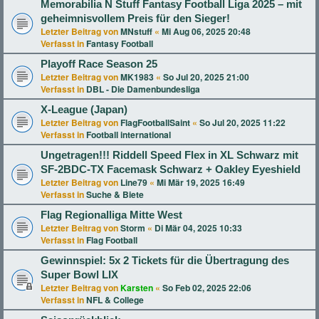
Memorabilia N Stuff Fantasy Football Liga 2025 – mit
geheimnisvollem Preis für den Sieger!
Letzter Beitrag von
MNstuff
«
Mi Aug 06, 2025 20:48
Verfasst in
Fantasy Football
Playoff Race Season 25
Letzter Beitrag von
MK1983
«
So Jul 20, 2025 21:00
Verfasst in
DBL - Die Damenbundesliga
X-League (Japan)
Letzter Beitrag von
FlagFootballSaint
«
So Jul 20, 2025 11:22
Verfasst in
Football international
Ungetragen!!! Riddell Speed Flex in XL Schwarz mit
SF-2BDC-TX Facemask Schwarz + Oakley Eyeshield
Letzter Beitrag von
Line79
«
Mi Mär 19, 2025 16:49
Verfasst in
Suche & Biete
Flag Regionalliga Mitte West
Letzter Beitrag von
Storm
«
Di Mär 04, 2025 10:33
Verfasst in
Flag Football
Gewinnspiel: 5x 2 Tickets für die Übertragung des
Super Bowl LIX
Letzter Beitrag von
Karsten
«
So Feb 02, 2025 22:06
Verfasst in
NFL & College