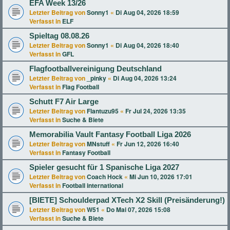
EFA Week 13/26
Letzter Beitrag von
Sonny1
«
Di Aug 04, 2026 18:59
Verfasst in
ELF
Spieltag 08.08.26
Letzter Beitrag von
Sonny1
«
Di Aug 04, 2026 18:40
Verfasst in
GFL
Flagfootballvereinigung Deutschland
Letzter Beitrag von
_pinky
«
Di Aug 04, 2026 13:24
Verfasst in
Flag Football
Schutt F7 Air Large
Letzter Beitrag von
Flantuzu95
«
Fr Jul 24, 2026 13:35
Verfasst in
Suche & Biete
Memorabilia Vault Fantasy Football Liga 2026
Letzter Beitrag von
MNstuff
«
Fr Jun 12, 2026 16:40
Verfasst in
Fantasy Football
Spieler gesucht für 1 Spanische Liga 2027
Letzter Beitrag von
Coach Hock
«
Mi Jun 10, 2026 17:01
Verfasst in
Football international
[BIETE] Schoulderpad XTech X2 Skill (Preisänderung!)
Letzter Beitrag von
W51
«
Do Mai 07, 2026 15:08
Verfasst in
Suche & Biete