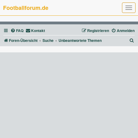
Footballforum.de
T
o
g
g
l
FAQ
Kontakt
Registrieren
Anmelden
e
n
a
S
Foren-Übersicht
Suche
Unbeantwortete Themen
v
u
i
g
c
a
t
h
i
e
o
n