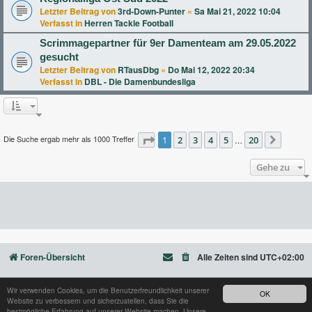
Letzter Beitrag von
3rd-Down-Punter
«
Sa Mai 21, 2022 10:04
Verfasst in
Herren Tackle Football
Scrimmagepartner für 9er Damenteam am 29.05.2022
gesucht
Letzter Beitrag von
RTausDbg
«
Do Mai 12, 2022 20:34
Verfasst in
DBL - Die Damenbundesliga
Die Suche ergab mehr als 1000 Treffer
Seite
1
2
1
von
3
20
4
5
20
…
Nächst
Gehe zu
Foren-Übersicht
Alle Zeiten sind
UTC+02:00
Wir verwenden Cookies, um die Benutzerfreundlichkeit unserer
OK
Website zu verbessern und sicherzustellen, dass Sie die
Powered by
phpBB
® Forum Software © phpBB Limited
bestmögliche Erfahrung auf unserer Website machen. Unsere