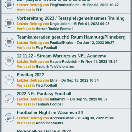
Letzter Beitrag von
FlagFootballSaint
«
Mi Feb 08, 2023 10:42
Verfasst in
ELF
Vorbereitung 2023 / Testspiel /gemeinsames Training
Letzter Beitrag von
Unglaublich
«
Mi Feb 01, 2023 09:25
Verfasst in
Herren Tackle Football
Teamkameraden gesucht! Raum Hamburg/Pinneberg
Letzter Beitrag von
FootballKrake
«
Do Jan 12, 2023 09:27
Verfasst in
Flag Football
12.11.22 - Stream Warriors vs NFL Academy
Letzter Beitrag von
Hagen-Roderich
«
Fr Nov 11, 2022 18:24
Verfasst in
Radio & TeleVisionäres
Finaltag 2022
Letzter Beitrag von
Etna
«
Do Sep 15, 2022 10:34
Verfasst in
Flag Football
2022 NFL Fantasy Football
Letzter Beitrag von
fabian1nfl
«
Do Sep 15, 2022 08:57
Verfasst in
Fantasy Football
Footballer Night im Wasenwirt!!!
Letzter Beitrag von
AndreasGiese
«
Di Aug 30, 2022 21:06
Verfasst in
Announcements
Regionalliga Ost Süd 2022