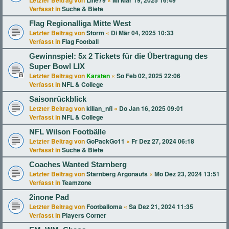
Letzter Beitrag von
Line79
«
Mi Mär 19, 2025 16:49
Verfasst in
Suche & Biete
Flag Regionalliga Mitte West
Letzter Beitrag von
Storm
«
Di Mär 04, 2025 10:33
Verfasst in
Flag Football
Gewinnspiel: 5x 2 Tickets für die Übertragung des
Super Bowl LIX
Letzter Beitrag von
Karsten
«
So Feb 02, 2025 22:06
Verfasst in
NFL & College
Saisonrückblick
Letzter Beitrag von
kilian_nfl
«
Do Jan 16, 2025 09:01
Verfasst in
NFL & College
NFL Wilson Footbälle
Letzter Beitrag von
GoPackGo11
«
Fr Dez 27, 2024 06:18
Verfasst in
Suche & Biete
Coaches Wanted Starnberg
Letzter Beitrag von
Starnberg Argonauts
«
Mo Dez 23, 2024 13:51
Verfasst in
Teamzone
2inone Pad
Letzter Beitrag von
Footballoma
«
Sa Dez 21, 2024 11:35
Verfasst in
Players Corner