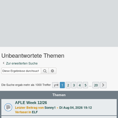
Unbeantwortete Themen
Zur erweiterten Suche
Suche
Erweiterte Suche
Die Suche ergab mehr als 1000 Treffer
Seite
1
2
1
von
3
20
4
5
20
…
Nächst
Themen
AFLE Week 12/26
Letzter Beitrag von
Sonny1
«
Di Aug 04, 2026 19:12
Verfasst in
ELF