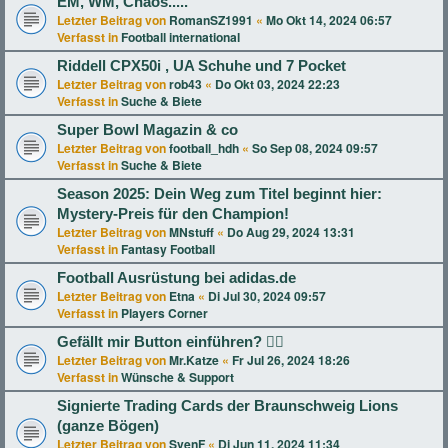
EM, WM, Chaos.....
Letzter Beitrag von
RomanSZ1991
«
Mo Okt 14, 2024 06:57
Verfasst in
Football international
Riddell CPX50i , UA Schuhe und 7 Pocket
Letzter Beitrag von
rob43
«
Do Okt 03, 2024 22:23
Verfasst in
Suche & Biete
Super Bowl Magazin & co
Letzter Beitrag von
football_hdh
«
So Sep 08, 2024 09:57
Verfasst in
Suche & Biete
Season 2025: Dein Weg zum Titel beginnt hier:
Mystery-Preis für den Champion!
Letzter Beitrag von
MNstuff
«
Do Aug 29, 2024 13:31
Verfasst in
Fantasy Football
Football Ausrüstung bei adidas.de
Letzter Beitrag von
Etna
«
Di Jul 30, 2024 09:57
Verfasst in
Players Corner
Gefällt mir Button einführen? 👍🏻
Letzter Beitrag von
Mr.Katze
«
Fr Jul 26, 2024 18:26
Verfasst in
Wünsche & Support
Signierte Trading Cards der Braunschweig Lions
(ganze Bögen)
Letzter Beitrag von
SvenF
«
Di Jun 11, 2024 11:34