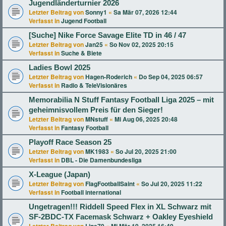
Jugendländerturnier 2026
Letzter Beitrag von
Sonny1
«
Sa Mär 07, 2026 12:44
Verfasst in
Jugend Football
[Suche] Nike Force Savage Elite TD in 46 / 47
Letzter Beitrag von
Jan25
«
So Nov 02, 2025 20:15
Verfasst in
Suche & Biete
Ladies Bowl 2025
Letzter Beitrag von
Hagen-Roderich
«
Do Sep 04, 2025 06:57
Verfasst in
Radio & TeleVisionäres
Memorabilia N Stuff Fantasy Football Liga 2025 – mit
geheimnisvollem Preis für den Sieger!
Letzter Beitrag von
MNstuff
«
Mi Aug 06, 2025 20:48
Verfasst in
Fantasy Football
Playoff Race Season 25
Letzter Beitrag von
MK1983
«
So Jul 20, 2025 21:00
Verfasst in
DBL - Die Damenbundesliga
X-League (Japan)
Letzter Beitrag von
FlagFootballSaint
«
So Jul 20, 2025 11:22
Verfasst in
Football international
Ungetragen!!! Riddell Speed Flex in XL Schwarz mit
SF-2BDC-TX Facemask Schwarz + Oakley Eyeshield