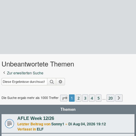
Unbeantwortete Themen
Zur erweiterten Suche
Suche
Erweiterte Suche
Die Suche ergab mehr als 1000 Treffer
Seite
1
2
1
von
3
20
4
5
20
…
Nächst
Themen
AFLE Week 12/26
Letzter Beitrag von
Sonny1
«
Di Aug 04, 2026 19:12
Verfasst in
ELF