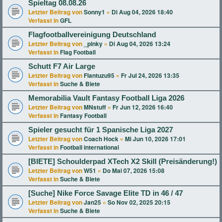
Spieltag 08.08.26
Letzter Beitrag von
Sonny1
«
Di Aug 04, 2026 18:40
Verfasst in
GFL
Flagfootballvereinigung Deutschland
Letzter Beitrag von
_pinky
«
Di Aug 04, 2026 13:24
Verfasst in
Flag Football
Schutt F7 Air Large
Letzter Beitrag von
Flantuzu95
«
Fr Jul 24, 2026 13:35
Verfasst in
Suche & Biete
Memorabilia Vault Fantasy Football Liga 2026
Letzter Beitrag von
MNstuff
«
Fr Jun 12, 2026 16:40
Verfasst in
Fantasy Football
Spieler gesucht für 1 Spanische Liga 2027
Letzter Beitrag von
Coach Hock
«
Mi Jun 10, 2026 17:01
Verfasst in
Football international
[BIETE] Schoulderpad XTech X2 Skill (Preisänderung!)
Letzter Beitrag von
W51
«
Do Mai 07, 2026 15:08
Verfasst in
Suche & Biete
[Suche] Nike Force Savage Elite TD in 46 / 47
Letzter Beitrag von
Jan25
«
So Nov 02, 2025 20:15
Verfasst in
Suche & Biete