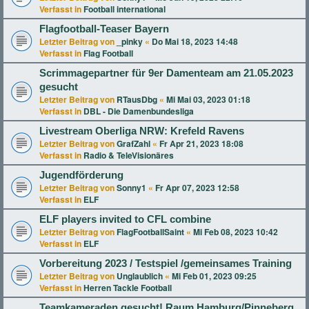
Verfasst in
Football international
Flagfootball-Teaser Bayern
Letzter Beitrag von
_pinky
«
Do Mai 18, 2023 14:48
Verfasst in
Flag Football
Scrimmagepartner für 9er Damenteam am 21.05.2023
gesucht
Letzter Beitrag von
RTausDbg
«
Mi Mai 03, 2023 01:18
Verfasst in
DBL - Die Damenbundesliga
Livestream Oberliga NRW: Krefeld Ravens
Letzter Beitrag von
GrafZahl
«
Fr Apr 21, 2023 18:08
Verfasst in
Radio & TeleVisionäres
Jugendförderung
Letzter Beitrag von
Sonny1
«
Fr Apr 07, 2023 12:58
Verfasst in
ELF
ELF players invited to CFL combine
Letzter Beitrag von
FlagFootballSaint
«
Mi Feb 08, 2023 10:42
Verfasst in
ELF
Vorbereitung 2023 / Testspiel /gemeinsames Training
Letzter Beitrag von
Unglaublich
«
Mi Feb 01, 2023 09:25
Verfasst in
Herren Tackle Football
Teamkameraden gesucht! Raum Hamburg/Pinneberg