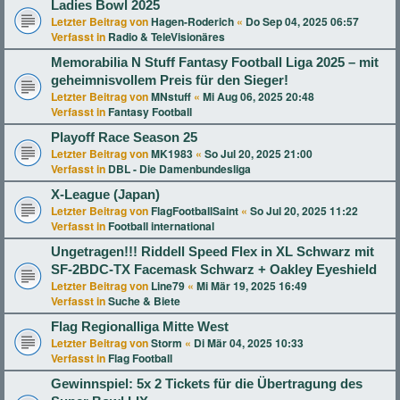
Ladies Bowl 2025
Letzter Beitrag von
Hagen-Roderich
«
Do Sep 04, 2025 06:57
Verfasst in
Radio & TeleVisionäres
Memorabilia N Stuff Fantasy Football Liga 2025 – mit
geheimnisvollem Preis für den Sieger!
Letzter Beitrag von
MNstuff
«
Mi Aug 06, 2025 20:48
Verfasst in
Fantasy Football
Playoff Race Season 25
Letzter Beitrag von
MK1983
«
So Jul 20, 2025 21:00
Verfasst in
DBL - Die Damenbundesliga
X-League (Japan)
Letzter Beitrag von
FlagFootballSaint
«
So Jul 20, 2025 11:22
Verfasst in
Football international
Ungetragen!!! Riddell Speed Flex in XL Schwarz mit
SF-2BDC-TX Facemask Schwarz + Oakley Eyeshield
Letzter Beitrag von
Line79
«
Mi Mär 19, 2025 16:49
Verfasst in
Suche & Biete
Flag Regionalliga Mitte West
Letzter Beitrag von
Storm
«
Di Mär 04, 2025 10:33
Verfasst in
Flag Football
Gewinnspiel: 5x 2 Tickets für die Übertragung des