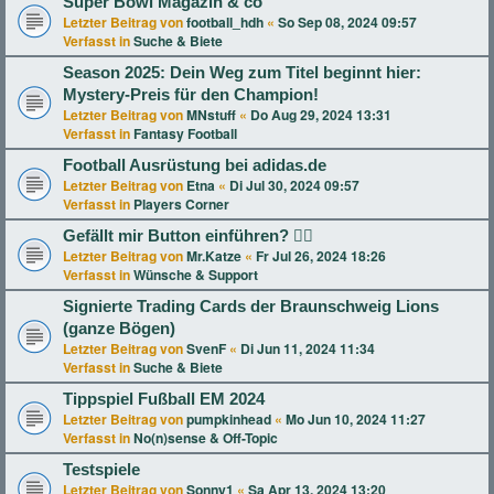
Super Bowl Magazin & co
Letzter Beitrag von
football_hdh
«
So Sep 08, 2024 09:57
Verfasst in
Suche & Biete
Season 2025: Dein Weg zum Titel beginnt hier:
Mystery-Preis für den Champion!
Letzter Beitrag von
MNstuff
«
Do Aug 29, 2024 13:31
Verfasst in
Fantasy Football
Football Ausrüstung bei adidas.de
Letzter Beitrag von
Etna
«
Di Jul 30, 2024 09:57
Verfasst in
Players Corner
Gefällt mir Button einführen? 👍🏻
Letzter Beitrag von
Mr.Katze
«
Fr Jul 26, 2024 18:26
Verfasst in
Wünsche & Support
Signierte Trading Cards der Braunschweig Lions
(ganze Bögen)
Letzter Beitrag von
SvenF
«
Di Jun 11, 2024 11:34
Verfasst in
Suche & Biete
Tippspiel Fußball EM 2024
Letzter Beitrag von
pumpkinhead
«
Mo Jun 10, 2024 11:27
Verfasst in
No(n)sense & Off-Topic
Testspiele
Letzter Beitrag von
Sonny1
«
Sa Apr 13, 2024 13:20