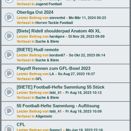
Verfasst in
Jugend Football
Oberliga Ost 2024
Letzter Beitrag von
stevenhd
«
Mo Mär 11, 2024 00:23
Verfasst in
Herren Tackle Football
[Biete] Ridell shoulderpad Anatom 40i XL
Letzter Beitrag von
hardqore
«
Di Nov 28, 2023 09:09
Verfasst in
Suche & Biete
[BIETE] Hudl remote
Letzter Beitrag von
bordon87
«
So Okt 22, 2023 06:14
Verfasst in
Suche & Biete
Playoff Rennen zum GFL-Bowl 2023
Letzter Beitrag von
LA
«
So Aug 27, 2023 19:37
Verfasst in
GFL
[BIETE] Football-Hefte Sammlung 55 Stück
Letzter Beitrag von
fabi_41
«
Fr Aug 18, 2023 10:12
Verfasst in
Suche & Biete
55 Football-Hefte Sammlung - Auflösung
Letzter Beitrag von
fabi_41
«
Fr Aug 18, 2023 10:09
Verfasst in
Allgemein
CFL
Letzter Beitrag von
Sonny1
«
Mo Jun 19, 2023 22:16