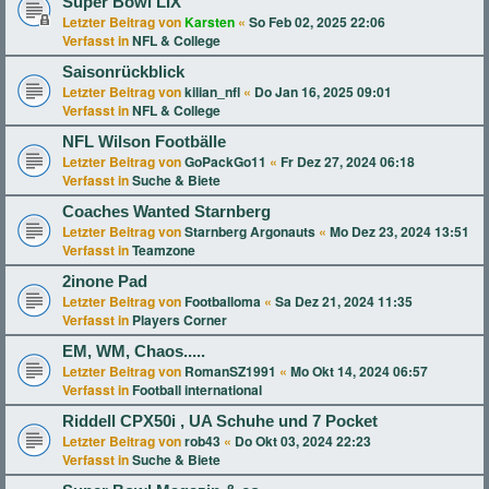
Super Bowl LIX
Letzter Beitrag von
Karsten
«
So Feb 02, 2025 22:06
Verfasst in
NFL & College
Saisonrückblick
Letzter Beitrag von
kilian_nfl
«
Do Jan 16, 2025 09:01
Verfasst in
NFL & College
NFL Wilson Footbälle
Letzter Beitrag von
GoPackGo11
«
Fr Dez 27, 2024 06:18
Verfasst in
Suche & Biete
Coaches Wanted Starnberg
Letzter Beitrag von
Starnberg Argonauts
«
Mo Dez 23, 2024 13:51
Verfasst in
Teamzone
2inone Pad
Letzter Beitrag von
Footballoma
«
Sa Dez 21, 2024 11:35
Verfasst in
Players Corner
EM, WM, Chaos.....
Letzter Beitrag von
RomanSZ1991
«
Mo Okt 14, 2024 06:57
Verfasst in
Football international
Riddell CPX50i , UA Schuhe und 7 Pocket
Letzter Beitrag von
rob43
«
Do Okt 03, 2024 22:23
Verfasst in
Suche & Biete