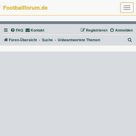
Footballforum.de
T
o
g
g
l
FAQ
Kontakt
Registrieren
Anmelden
e
n
a
S
Foren-Übersicht
Suche
Unbeantwortete Themen
v
u
i
g
c
a
t
h
i
e
o
n