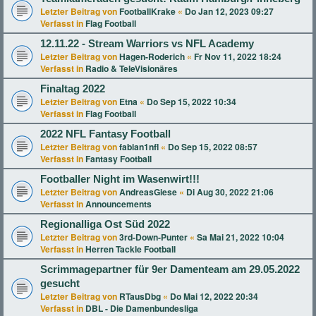
Letzter Beitrag von
FootballKrake
«
Do Jan 12, 2023 09:27
Verfasst in
Flag Football
12.11.22 - Stream Warriors vs NFL Academy
Letzter Beitrag von
Hagen-Roderich
«
Fr Nov 11, 2022 18:24
Verfasst in
Radio & TeleVisionäres
Finaltag 2022
Letzter Beitrag von
Etna
«
Do Sep 15, 2022 10:34
Verfasst in
Flag Football
2022 NFL Fantasy Football
Letzter Beitrag von
fabian1nfl
«
Do Sep 15, 2022 08:57
Verfasst in
Fantasy Football
Footballer Night im Wasenwirt!!!
Letzter Beitrag von
AndreasGiese
«
Di Aug 30, 2022 21:06
Verfasst in
Announcements
Regionalliga Ost Süd 2022
Letzter Beitrag von
3rd-Down-Punter
«
Sa Mai 21, 2022 10:04
Verfasst in
Herren Tackle Football
Scrimmagepartner für 9er Damenteam am 29.05.2022
gesucht
Letzter Beitrag von
RTausDbg
«
Do Mai 12, 2022 20:34
Verfasst in
DBL - Die Damenbundesliga