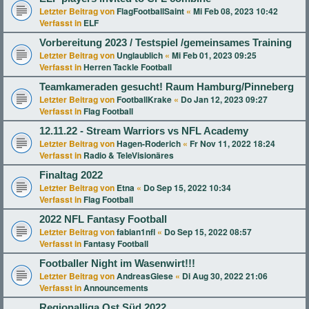
Letzter Beitrag von
FlagFootballSaint
«
Mi Feb 08, 2023 10:42
Verfasst in
ELF
Vorbereitung 2023 / Testspiel /gemeinsames Training
Letzter Beitrag von
Unglaublich
«
Mi Feb 01, 2023 09:25
Verfasst in
Herren Tackle Football
Teamkameraden gesucht! Raum Hamburg/Pinneberg
Letzter Beitrag von
FootballKrake
«
Do Jan 12, 2023 09:27
Verfasst in
Flag Football
12.11.22 - Stream Warriors vs NFL Academy
Letzter Beitrag von
Hagen-Roderich
«
Fr Nov 11, 2022 18:24
Verfasst in
Radio & TeleVisionäres
Finaltag 2022
Letzter Beitrag von
Etna
«
Do Sep 15, 2022 10:34
Verfasst in
Flag Football
2022 NFL Fantasy Football
Letzter Beitrag von
fabian1nfl
«
Do Sep 15, 2022 08:57
Verfasst in
Fantasy Football
Footballer Night im Wasenwirt!!!
Letzter Beitrag von
AndreasGiese
«
Di Aug 30, 2022 21:06
Verfasst in
Announcements
Regionalliga Ost Süd 2022