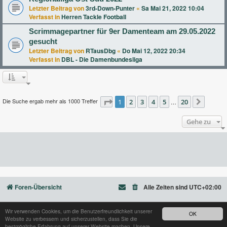
Letzter Beitrag von
3rd-Down-Punter
«
Sa Mai 21, 2022 10:04
Verfasst in
Herren Tackle Football
Scrimmagepartner für 9er Damenteam am 29.05.2022
gesucht
Letzter Beitrag von
RTausDbg
«
Do Mai 12, 2022 20:34
Verfasst in
DBL - Die Damenbundesliga
Die Suche ergab mehr als 1000 Treffer
Seite
1
2
1
von
3
20
4
5
20
…
Nächst
Gehe zu
Foren-Übersicht
Alle Zeiten sind
UTC+02:00
Wir verwenden Cookies, um die Benutzerfreundlichkeit unserer
OK
Website zu verbessern und sicherzustellen, dass Sie die
Powered by
phpBB
® Forum Software © phpBB Limited
bestmögliche Erfahrung auf unserer Website machen. Unsere