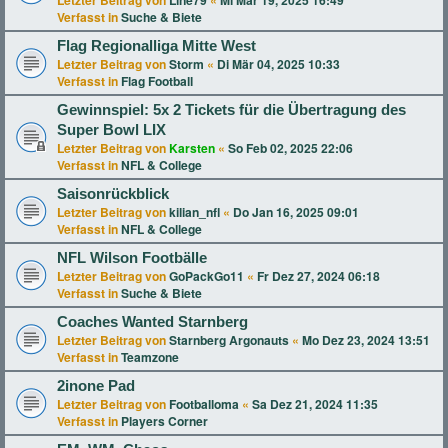
Letzter Beitrag von
Line79
«
Mi Mär 19, 2025 16:49
Verfasst in
Suche & Biete
Flag Regionalliga Mitte West
Letzter Beitrag von
Storm
«
Di Mär 04, 2025 10:33
Verfasst in
Flag Football
Gewinnspiel: 5x 2 Tickets für die Übertragung des
Super Bowl LIX
Letzter Beitrag von
Karsten
«
So Feb 02, 2025 22:06
Verfasst in
NFL & College
Saisonrückblick
Letzter Beitrag von
kilian_nfl
«
Do Jan 16, 2025 09:01
Verfasst in
NFL & College
NFL Wilson Footbälle
Letzter Beitrag von
GoPackGo11
«
Fr Dez 27, 2024 06:18
Verfasst in
Suche & Biete
Coaches Wanted Starnberg
Letzter Beitrag von
Starnberg Argonauts
«
Mo Dez 23, 2024 13:51
Verfasst in
Teamzone
2inone Pad
Letzter Beitrag von
Footballoma
«
Sa Dez 21, 2024 11:35
Verfasst in
Players Corner