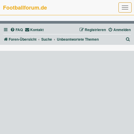
Footballforum.de
T
o
g
g
l
FAQ
Kontakt
Registrieren
Anmelden
e
n
a
S
Foren-Übersicht
Suche
Unbeantwortete Themen
v
u
i
g
c
a
t
h
i
e
o
n