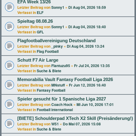
EFA Week 13/26
Letzter Beitrag von
Sonny1
«
Di Aug 04, 2026 18:59
Verfasst in
ELF
Spieltag 08.08.26
Letzter Beitrag von
Sonny1
«
Di Aug 04, 2026 18:40
Verfasst in
GFL
Flagfootballvereinigung Deutschland
Letzter Beitrag von
_pinky
«
Di Aug 04, 2026 13:24
Verfasst in
Flag Football
Schutt F7 Air Large
Letzter Beitrag von
Flantuzu95
«
Fr Jul 24, 2026 13:35
Verfasst in
Suche & Biete
Memorabilia Vault Fantasy Football Liga 2026
Letzter Beitrag von
MNstuff
«
Fr Jun 12, 2026 16:40
Verfasst in
Fantasy Football
Spieler gesucht für 1 Spanische Liga 2027
Letzter Beitrag von
Coach Hock
«
Mi Jun 10, 2026 17:01
Verfasst in
Football international
[BIETE] Schoulderpad XTech X2 Skill (Preisänderung!)
Letzter Beitrag von
W51
«
Do Mai 07, 2026 15:08
Verfasst in
Suche & Biete