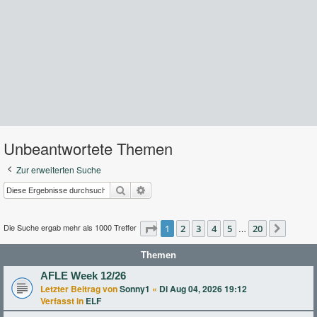
Unbeantwortete Themen
Zur erweiterten Suche
Suche
Erweiterte Suche
Die Suche ergab mehr als 1000 Treffer
Seite
1
2
1
von
3
20
4
5
20
…
Nächst
Themen
AFLE Week 12/26
Letzter Beitrag von
Sonny1
«
Di Aug 04, 2026 19:12
Verfasst in
ELF