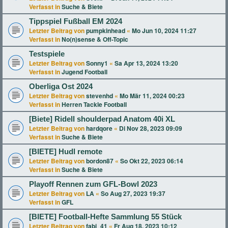
Verfasst in
Suche & Biete
Tippspiel Fußball EM 2024
Letzter Beitrag von
pumpkinhead
«
Mo Jun 10, 2024 11:27
Verfasst in
No(n)sense & Off-Topic
Testspiele
Letzter Beitrag von
Sonny1
«
Sa Apr 13, 2024 13:20
Verfasst in
Jugend Football
Oberliga Ost 2024
Letzter Beitrag von
stevenhd
«
Mo Mär 11, 2024 00:23
Verfasst in
Herren Tackle Football
[Biete] Ridell shoulderpad Anatom 40i XL
Letzter Beitrag von
hardqore
«
Di Nov 28, 2023 09:09
Verfasst in
Suche & Biete
[BIETE] Hudl remote
Letzter Beitrag von
bordon87
«
So Okt 22, 2023 06:14
Verfasst in
Suche & Biete
Playoff Rennen zum GFL-Bowl 2023
Letzter Beitrag von
LA
«
So Aug 27, 2023 19:37
Verfasst in
GFL
[BIETE] Football-Hefte Sammlung 55 Stück
Letzter Beitrag von
fabi_41
«
Fr Aug 18, 2023 10:12