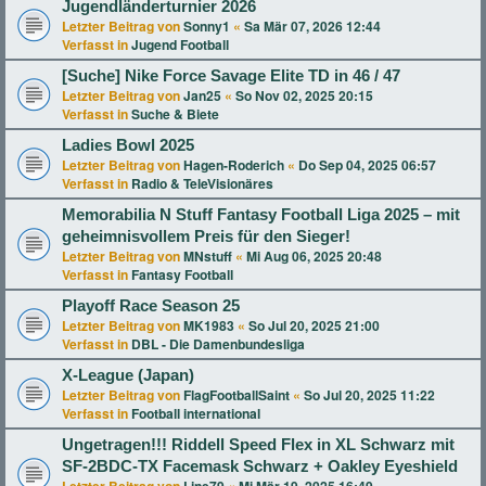
Jugendländerturnier 2026
Letzter Beitrag von
Sonny1
«
Sa Mär 07, 2026 12:44
Verfasst in
Jugend Football
[Suche] Nike Force Savage Elite TD in 46 / 47
Letzter Beitrag von
Jan25
«
So Nov 02, 2025 20:15
Verfasst in
Suche & Biete
Ladies Bowl 2025
Letzter Beitrag von
Hagen-Roderich
«
Do Sep 04, 2025 06:57
Verfasst in
Radio & TeleVisionäres
Memorabilia N Stuff Fantasy Football Liga 2025 – mit
geheimnisvollem Preis für den Sieger!
Letzter Beitrag von
MNstuff
«
Mi Aug 06, 2025 20:48
Verfasst in
Fantasy Football
Playoff Race Season 25
Letzter Beitrag von
MK1983
«
So Jul 20, 2025 21:00
Verfasst in
DBL - Die Damenbundesliga
X-League (Japan)
Letzter Beitrag von
FlagFootballSaint
«
So Jul 20, 2025 11:22
Verfasst in
Football international
Ungetragen!!! Riddell Speed Flex in XL Schwarz mit
SF-2BDC-TX Facemask Schwarz + Oakley Eyeshield