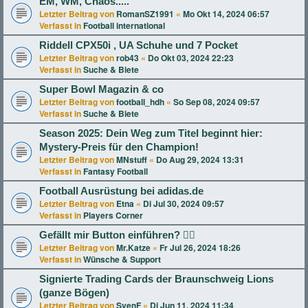
EM, WM, Chaos.....
Letzter Beitrag von
RomanSZ1991
«
Mo Okt 14, 2024 06:57
Verfasst in
Football international
Riddell CPX50i , UA Schuhe und 7 Pocket
Letzter Beitrag von
rob43
«
Do Okt 03, 2024 22:23
Verfasst in
Suche & Biete
Super Bowl Magazin & co
Letzter Beitrag von
football_hdh
«
So Sep 08, 2024 09:57
Verfasst in
Suche & Biete
Season 2025: Dein Weg zum Titel beginnt hier:
Mystery-Preis für den Champion!
Letzter Beitrag von
MNstuff
«
Do Aug 29, 2024 13:31
Verfasst in
Fantasy Football
Football Ausrüstung bei adidas.de
Letzter Beitrag von
Etna
«
Di Jul 30, 2024 09:57
Verfasst in
Players Corner
Gefällt mir Button einführen? 👍🏻
Letzter Beitrag von
Mr.Katze
«
Fr Jul 26, 2024 18:26
Verfasst in
Wünsche & Support
Signierte Trading Cards der Braunschweig Lions
(ganze Bögen)
Letzter Beitrag von
SvenF
«
Di Jun 11, 2024 11:34