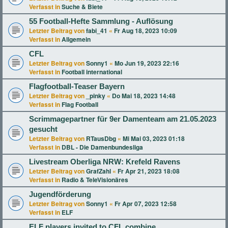
Verfasst in
Suche & Biete
55 Football-Hefte Sammlung - Auflösung
Letzter Beitrag von
fabi_41
«
Fr Aug 18, 2023 10:09
Verfasst in
Allgemein
CFL
Letzter Beitrag von
Sonny1
«
Mo Jun 19, 2023 22:16
Verfasst in
Football international
Flagfootball-Teaser Bayern
Letzter Beitrag von
_pinky
«
Do Mai 18, 2023 14:48
Verfasst in
Flag Football
Scrimmagepartner für 9er Damenteam am 21.05.2023
gesucht
Letzter Beitrag von
RTausDbg
«
Mi Mai 03, 2023 01:18
Verfasst in
DBL - Die Damenbundesliga
Livestream Oberliga NRW: Krefeld Ravens
Letzter Beitrag von
GrafZahl
«
Fr Apr 21, 2023 18:08
Verfasst in
Radio & TeleVisionäres
Jugendförderung
Letzter Beitrag von
Sonny1
«
Fr Apr 07, 2023 12:58
Verfasst in
ELF
ELF players invited to CFL combine