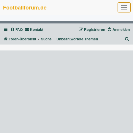
Footballforum.de
T
o
g
g
l
FAQ
Kontakt
Registrieren
Anmelden
e
n
a
S
Foren-Übersicht
Suche
Unbeantwortete Themen
v
u
i
g
c
a
t
h
i
e
o
n