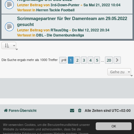
Letzter Beitrag von
3rd-Down-Punter
«
Sa Mai 21, 2022 10:04
Verfasst in
Herren Tackle Football
Scrimmagepartner für 9er Damenteam am 29.05.2022
gesucht
Letzter Beitrag von
RTausDbg
«
Do Mai 12, 2022 20:34
Verfasst in
DBL - Die Damenbundesliga
Die Suche ergab mehr als 1000 Treffer
Seite
1
2
1
von
3
20
4
5
20
…
Nächst
Gehe zu
Foren-Übersicht
Alle Zeiten sind
UTC+02:00
Wir verwenden Cookies, um die Benutzerfreundlichkeit unserer
OK
Website zu verbessern und sicherzustellen, dass Sie die
Powered by
phpBB
® Forum Software © phpBB Limited
bestmögliche Erfahrung auf unserer Website machen. Unsere