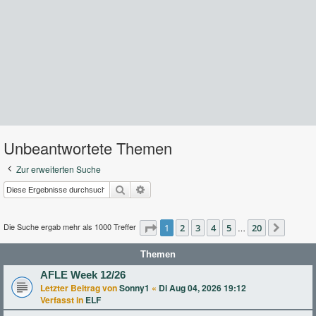
Unbeantwortete Themen
Zur erweiterten Suche
Suche
Erweiterte Suche
Die Suche ergab mehr als 1000 Treffer
Seite
1
2
1
von
3
20
4
5
20
…
Nächst
Themen
AFLE Week 12/26
Letzter Beitrag von
Sonny1
«
Di Aug 04, 2026 19:12
Verfasst in
ELF