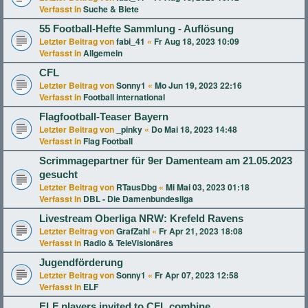
Verfasst in
Suche & Biete
55 Football-Hefte Sammlung - Auflösung
Letzter Beitrag von
fabi_41
«
Fr Aug 18, 2023 10:09
Verfasst in
Allgemein
CFL
Letzter Beitrag von
Sonny1
«
Mo Jun 19, 2023 22:16
Verfasst in
Football international
Flagfootball-Teaser Bayern
Letzter Beitrag von
_pinky
«
Do Mai 18, 2023 14:48
Verfasst in
Flag Football
Scrimmagepartner für 9er Damenteam am 21.05.2023
gesucht
Letzter Beitrag von
RTausDbg
«
Mi Mai 03, 2023 01:18
Verfasst in
DBL - Die Damenbundesliga
Livestream Oberliga NRW: Krefeld Ravens
Letzter Beitrag von
GrafZahl
«
Fr Apr 21, 2023 18:08
Verfasst in
Radio & TeleVisionäres
Jugendförderung
Letzter Beitrag von
Sonny1
«
Fr Apr 07, 2023 12:58
Verfasst in
ELF
ELF players invited to CFL combine