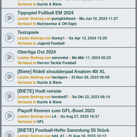
Verfasst in
Suche & Biete
Tippspiel Fußball EM 2024
Letzter Beitrag von
pumpkinhead
«
Mo Jun 10, 2024 11:27
Verfasst in
No(n)sense & Off-Topic
Testspiele
Letzter Beitrag von
Sonny1
«
Sa Apr 13, 2024 13:20
Verfasst in
Jugend Football
Oberliga Ost 2024
Letzter Beitrag von
stevenhd
«
Mo Mär 11, 2024 00:23
Verfasst in
Herren Tackle Football
[Biete] Ridell shoulderpad Anatom 40i XL
Letzter Beitrag von
hardqore
«
Di Nov 28, 2023 09:09
Verfasst in
Suche & Biete
[BIETE] Hudl remote
Letzter Beitrag von
bordon87
«
So Okt 22, 2023 06:14
Verfasst in
Suche & Biete
Playoff Rennen zum GFL-Bowl 2023
Letzter Beitrag von
LA
«
So Aug 27, 2023 19:37
Verfasst in
GFL
[BIETE] Football-Hefte Sammlung 55 Stück
Letzter Beitrag von
fabi_41
«
Fr Aug 18, 2023 10:12