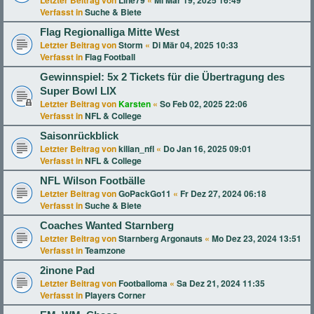
Letzter Beitrag von
Line79
«
Mi Mär 19, 2025 16:49
Verfasst in
Suche & Biete
Flag Regionalliga Mitte West
Letzter Beitrag von
Storm
«
Di Mär 04, 2025 10:33
Verfasst in
Flag Football
Gewinnspiel: 5x 2 Tickets für die Übertragung des
Super Bowl LIX
Letzter Beitrag von
Karsten
«
So Feb 02, 2025 22:06
Verfasst in
NFL & College
Saisonrückblick
Letzter Beitrag von
kilian_nfl
«
Do Jan 16, 2025 09:01
Verfasst in
NFL & College
NFL Wilson Footbälle
Letzter Beitrag von
GoPackGo11
«
Fr Dez 27, 2024 06:18
Verfasst in
Suche & Biete
Coaches Wanted Starnberg
Letzter Beitrag von
Starnberg Argonauts
«
Mo Dez 23, 2024 13:51
Verfasst in
Teamzone
2inone Pad
Letzter Beitrag von
Footballoma
«
Sa Dez 21, 2024 11:35
Verfasst in
Players Corner