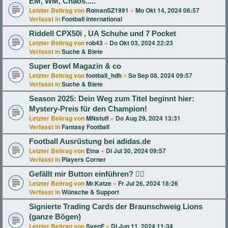
EM, WM, Chaos.....
Letzter Beitrag von
RomanSZ1991
«
Mo Okt 14, 2024 06:57
Verfasst in
Football international
Riddell CPX50i , UA Schuhe und 7 Pocket
Letzter Beitrag von
rob43
«
Do Okt 03, 2024 22:23
Verfasst in
Suche & Biete
Super Bowl Magazin & co
Letzter Beitrag von
football_hdh
«
So Sep 08, 2024 09:57
Verfasst in
Suche & Biete
Season 2025: Dein Weg zum Titel beginnt hier:
Mystery-Preis für den Champion!
Letzter Beitrag von
MNstuff
«
Do Aug 29, 2024 13:31
Verfasst in
Fantasy Football
Football Ausrüstung bei adidas.de
Letzter Beitrag von
Etna
«
Di Jul 30, 2024 09:57
Verfasst in
Players Corner
Gefällt mir Button einführen? 👍🏻
Letzter Beitrag von
Mr.Katze
«
Fr Jul 26, 2024 18:26
Verfasst in
Wünsche & Support
Signierte Trading Cards der Braunschweig Lions
(ganze Bögen)
Letzter Beitrag von
SvenF
«
Di Jun 11, 2024 11:34