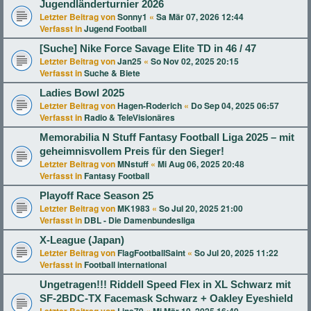
Jugendländerturnier 2026
Letzter Beitrag von
Sonny1
«
Sa Mär 07, 2026 12:44
Verfasst in
Jugend Football
[Suche] Nike Force Savage Elite TD in 46 / 47
Letzter Beitrag von
Jan25
«
So Nov 02, 2025 20:15
Verfasst in
Suche & Biete
Ladies Bowl 2025
Letzter Beitrag von
Hagen-Roderich
«
Do Sep 04, 2025 06:57
Verfasst in
Radio & TeleVisionäres
Memorabilia N Stuff Fantasy Football Liga 2025 – mit
geheimnisvollem Preis für den Sieger!
Letzter Beitrag von
MNstuff
«
Mi Aug 06, 2025 20:48
Verfasst in
Fantasy Football
Playoff Race Season 25
Letzter Beitrag von
MK1983
«
So Jul 20, 2025 21:00
Verfasst in
DBL - Die Damenbundesliga
X-League (Japan)
Letzter Beitrag von
FlagFootballSaint
«
So Jul 20, 2025 11:22
Verfasst in
Football international
Ungetragen!!! Riddell Speed Flex in XL Schwarz mit
SF-2BDC-TX Facemask Schwarz + Oakley Eyeshield