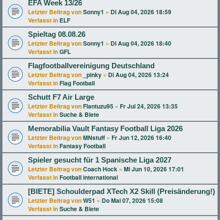
EFA Week 13/26
Letzter Beitrag von
Sonny1
«
Di Aug 04, 2026 18:59
Verfasst in
ELF
Spieltag 08.08.26
Letzter Beitrag von
Sonny1
«
Di Aug 04, 2026 18:40
Verfasst in
GFL
Flagfootballvereinigung Deutschland
Letzter Beitrag von
_pinky
«
Di Aug 04, 2026 13:24
Verfasst in
Flag Football
Schutt F7 Air Large
Letzter Beitrag von
Flantuzu95
«
Fr Jul 24, 2026 13:35
Verfasst in
Suche & Biete
Memorabilia Vault Fantasy Football Liga 2026
Letzter Beitrag von
MNstuff
«
Fr Jun 12, 2026 16:40
Verfasst in
Fantasy Football
Spieler gesucht für 1 Spanische Liga 2027
Letzter Beitrag von
Coach Hock
«
Mi Jun 10, 2026 17:01
Verfasst in
Football international
[BIETE] Schoulderpad XTech X2 Skill (Preisänderung!)
Letzter Beitrag von
W51
«
Do Mai 07, 2026 15:08
Verfasst in
Suche & Biete