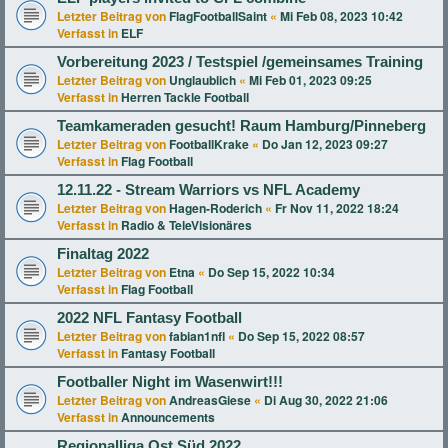
Letzter Beitrag von
FlagFootballSaint
«
Mi Feb 08, 2023 10:42
Verfasst in
ELF
Vorbereitung 2023 / Testspiel /gemeinsames Training
Letzter Beitrag von
Unglaublich
«
Mi Feb 01, 2023 09:25
Verfasst in
Herren Tackle Football
Teamkameraden gesucht! Raum Hamburg/Pinneberg
Letzter Beitrag von
FootballKrake
«
Do Jan 12, 2023 09:27
Verfasst in
Flag Football
12.11.22 - Stream Warriors vs NFL Academy
Letzter Beitrag von
Hagen-Roderich
«
Fr Nov 11, 2022 18:24
Verfasst in
Radio & TeleVisionäres
Finaltag 2022
Letzter Beitrag von
Etna
«
Do Sep 15, 2022 10:34
Verfasst in
Flag Football
2022 NFL Fantasy Football
Letzter Beitrag von
fabian1nfl
«
Do Sep 15, 2022 08:57
Verfasst in
Fantasy Football
Footballer Night im Wasenwirt!!!
Letzter Beitrag von
AndreasGiese
«
Di Aug 30, 2022 21:06
Verfasst in
Announcements
Regionalliga Ost Süd 2022