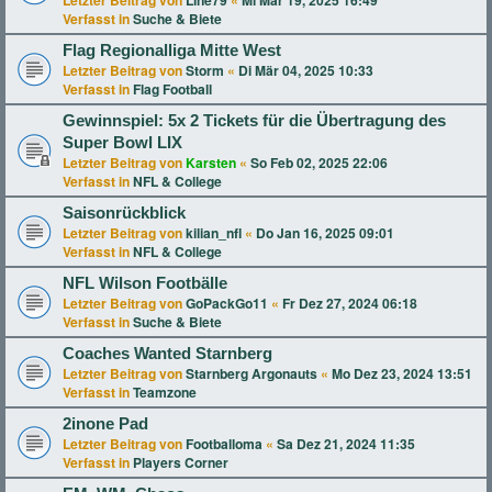
Letzter Beitrag von
Line79
«
Mi Mär 19, 2025 16:49
Verfasst in
Suche & Biete
Flag Regionalliga Mitte West
Letzter Beitrag von
Storm
«
Di Mär 04, 2025 10:33
Verfasst in
Flag Football
Gewinnspiel: 5x 2 Tickets für die Übertragung des
Super Bowl LIX
Letzter Beitrag von
Karsten
«
So Feb 02, 2025 22:06
Verfasst in
NFL & College
Saisonrückblick
Letzter Beitrag von
kilian_nfl
«
Do Jan 16, 2025 09:01
Verfasst in
NFL & College
NFL Wilson Footbälle
Letzter Beitrag von
GoPackGo11
«
Fr Dez 27, 2024 06:18
Verfasst in
Suche & Biete
Coaches Wanted Starnberg
Letzter Beitrag von
Starnberg Argonauts
«
Mo Dez 23, 2024 13:51
Verfasst in
Teamzone
2inone Pad
Letzter Beitrag von
Footballoma
«
Sa Dez 21, 2024 11:35
Verfasst in
Players Corner