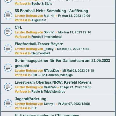
Verfasst in
Suche & Biete
55 Football-Hefte Sammlung - Auflösung
Letzter Beitrag von
fabi_41
«
Fr Aug 18, 2023 10:09
Verfasst in
Allgemein
CFL
Letzter Beitrag von
Sonny1
«
Mo Jun 19, 2023 22:16
Verfasst in
Football international
Flagfootball-Teaser Bayern
Letzter Beitrag von
_pinky
«
Do Mai 18, 2023 14:48
Verfasst in
Flag Football
Scrimmagepartner für 9er Damenteam am 21.05.2023
gesucht
Letzter Beitrag von
RTausDbg
«
Mi Mai 03, 2023 01:18
Verfasst in
DBL - Die Damenbundesliga
Livestream Oberliga NRW: Krefeld Ravens
Letzter Beitrag von
GrafZahl
«
Fr Apr 21, 2023 18:08
Verfasst in
Radio & TeleVisionäres
Jugendförderung
Letzter Beitrag von
Sonny1
«
Fr Apr 07, 2023 12:58
Verfasst in
ELF
ELF players invited to CFL combine