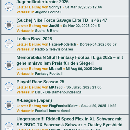
Jugendländerturnier 2026
Letzter Beitrag von
Sonny1
«
Sa Mär 07, 2026 12:44
Verfasst in
Jugend Football
[Suche] Nike Force Savage Elite TD in 46 / 47
Letzter Beitrag von
Jan25
«
So Nov 02, 2025 20:15
Verfasst in
Suche & Biete
Ladies Bowl 2025
Letzter Beitrag von
Hagen-Roderich
«
Do Sep 04, 2025 06:57
Verfasst in
Radio & TeleVisionäres
Memorabilia N Stuff Fantasy Football Liga 2025 – mit
geheimnisvollem Preis für den Sieger!
Letzter Beitrag von
MNstuff
«
Mi Aug 06, 2025 20:48
Verfasst in
Fantasy Football
Playoff Race Season 25
Letzter Beitrag von
MK1983
«
So Jul 20, 2025 21:00
Verfasst in
DBL - Die Damenbundesliga
X-League (Japan)
Letzter Beitrag von
FlagFootballSaint
«
So Jul 20, 2025 11:22
Verfasst in
Football international
Ungetragen!!! Riddell Speed Flex in XL Schwarz mit
SF-2BDC-TX Facemask Schwarz + Oakley Eyeshield