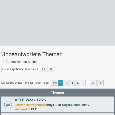
Unbeantwortete Themen
Zur erweiterten Suche
Suche
Erweiterte Suche
Die Suche ergab mehr als 1000 Treffer
Seite
1
2
1
von
3
20
4
5
20
…
Nächst
Themen
AFLE Week 12/26
Letzter Beitrag von
Sonny1
«
Di Aug 04, 2026 19:12
Verfasst in
ELF