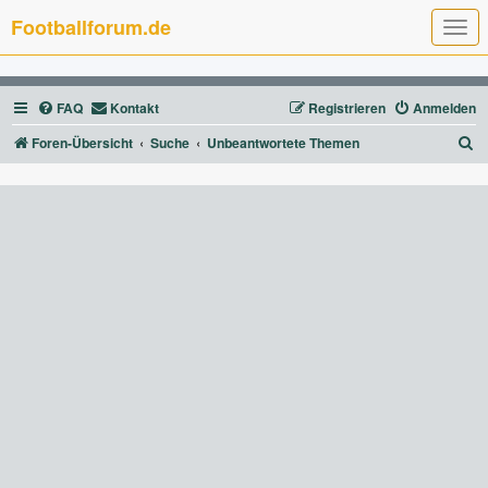
Footballforum.de
T
o
g
g
l
FAQ
Kontakt
Registrieren
Anmelden
e
n
a
S
Foren-Übersicht
Suche
Unbeantwortete Themen
v
u
i
g
c
a
t
h
i
e
o
n