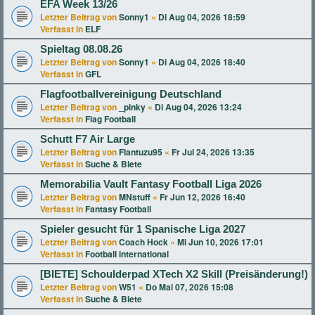
EFA Week 13/26
Letzter Beitrag von
Sonny1
«
Di Aug 04, 2026 18:59
Verfasst in
ELF
Spieltag 08.08.26
Letzter Beitrag von
Sonny1
«
Di Aug 04, 2026 18:40
Verfasst in
GFL
Flagfootballvereinigung Deutschland
Letzter Beitrag von
_pinky
«
Di Aug 04, 2026 13:24
Verfasst in
Flag Football
Schutt F7 Air Large
Letzter Beitrag von
Flantuzu95
«
Fr Jul 24, 2026 13:35
Verfasst in
Suche & Biete
Memorabilia Vault Fantasy Football Liga 2026
Letzter Beitrag von
MNstuff
«
Fr Jun 12, 2026 16:40
Verfasst in
Fantasy Football
Spieler gesucht für 1 Spanische Liga 2027
Letzter Beitrag von
Coach Hock
«
Mi Jun 10, 2026 17:01
Verfasst in
Football international
[BIETE] Schoulderpad XTech X2 Skill (Preisänderung!)
Letzter Beitrag von
W51
«
Do Mai 07, 2026 15:08
Verfasst in
Suche & Biete