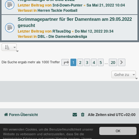
Letzter Beitrag von
3rd-Down-Punter
«
Sa Mai 21, 2022 10:04
Verfasst in
Herren Tackle Football
Scrimmagepartner für 9er Damenteam am 29.05.2022
gesucht
Letzter Beitrag von
RTausDbg
«
Do Mai 12, 2022 20:34
Verfasst in
DBL - Die Damenbundesliga
Die Suche ergab mehr als 1000 Treffer
Seite
1
2
1
von
3
20
4
5
20
…
Nächst
Gehe zu
Foren-Übersicht
Alle Zeiten sind
UTC+02:00
Wir verwenden Cookies, um die Benutzerfreundlichkeit unserer
OK
Website zu verbessern und sicherzustellen, dass Sie die
Powered by
phpBB
® Forum Software © phpBB Limited
bestmögliche Erfahrung auf unserer Website machen. Unsere