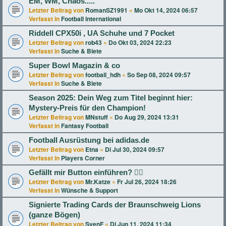
EM, WM, Chaos.....
Letzter Beitrag von
RomanSZ1991
«
Mo Okt 14, 2024 06:57
Verfasst in
Football international
Riddell CPX50i , UA Schuhe und 7 Pocket
Letzter Beitrag von
rob43
«
Do Okt 03, 2024 22:23
Verfasst in
Suche & Biete
Super Bowl Magazin & co
Letzter Beitrag von
football_hdh
«
So Sep 08, 2024 09:57
Verfasst in
Suche & Biete
Season 2025: Dein Weg zum Titel beginnt hier:
Mystery-Preis für den Champion!
Letzter Beitrag von
MNstuff
«
Do Aug 29, 2024 13:31
Verfasst in
Fantasy Football
Football Ausrüstung bei adidas.de
Letzter Beitrag von
Etna
«
Di Jul 30, 2024 09:57
Verfasst in
Players Corner
Gefällt mir Button einführen? 👍🏻
Letzter Beitrag von
Mr.Katze
«
Fr Jul 26, 2024 18:26
Verfasst in
Wünsche & Support
Signierte Trading Cards der Braunschweig Lions
(ganze Bögen)
Letzter Beitrag von
SvenF
«
Di Jun 11, 2024 11:34