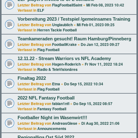
Letzter Beitrag von
FlagFootballSaint
«
Mi Feb 08, 2023 10:42
Verfasst in
ELF
Vorbereitung 2023 / Testspiel /gemeinsames Training
Letzter Beitrag von
Unglaublich
«
Mi Feb 01, 2023 09:25
Verfasst in
Herren Tackle Football
Teamkameraden gesucht! Raum Hamburg/Pinneberg
Letzter Beitrag von
FootballKrake
«
Do Jan 12, 2023 09:27
Verfasst in
Flag Football
12.11.22 - Stream Warriors vs NFL Academy
Letzter Beitrag von
Hagen-Roderich
«
Fr Nov 11, 2022 18:24
Verfasst in
Radio & TeleVisionäres
Finaltag 2022
Letzter Beitrag von
Etna
«
Do Sep 15, 2022 10:34
Verfasst in
Flag Football
2022 NFL Fantasy Football
Letzter Beitrag von
fabian1nfl
«
Do Sep 15, 2022 08:57
Verfasst in
Fantasy Football
Footballer Night im Wasenwirt!!!
Letzter Beitrag von
AndreasGiese
«
Di Aug 30, 2022 21:06
Verfasst in
Announcements
Regionalliga Ost Süd 2022