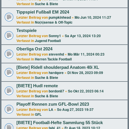
Verfasst in
Suche & Biete
Tippspiel Fußball EM 2024
Letzter Beitrag von
pumpkinhead
«
Mo Jun 10, 2024 11:27
Verfasst in
No(n)sense & Off-Topic
Testspiele
Letzter Beitrag von
Sonny1
«
Sa Apr 13, 2024 13:20
Verfasst in
Jugend Football
Oberliga Ost 2024
Letzter Beitrag von
stevenhd
«
Mo Mär 11, 2024 00:23
Verfasst in
Herren Tackle Football
[Biete] Ridell shoulderpad Anatom 40i XL
Letzter Beitrag von
hardqore
«
Di Nov 28, 2023 09:09
Verfasst in
Suche & Biete
[BIETE] Hudl remote
Letzter Beitrag von
bordon87
«
So Okt 22, 2023 06:14
Verfasst in
Suche & Biete
Playoff Rennen zum GFL-Bowl 2023
Letzter Beitrag von
LA
«
So Aug 27, 2023 19:37
Verfasst in
GFL
[BIETE] Football-Hefte Sammlung 55 Stück
Letzter Beitrag von
fabi_41
«
Fr Aug 18, 2023 10:12