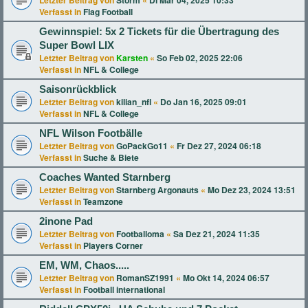
Letzter Beitrag von
Storm
«
Di Mär 04, 2025 10:33
Verfasst in
Flag Football
Gewinnspiel: 5x 2 Tickets für die Übertragung des
Super Bowl LIX
Letzter Beitrag von
Karsten
«
So Feb 02, 2025 22:06
Verfasst in
NFL & College
Saisonrückblick
Letzter Beitrag von
kilian_nfl
«
Do Jan 16, 2025 09:01
Verfasst in
NFL & College
NFL Wilson Footbälle
Letzter Beitrag von
GoPackGo11
«
Fr Dez 27, 2024 06:18
Verfasst in
Suche & Biete
Coaches Wanted Starnberg
Letzter Beitrag von
Starnberg Argonauts
«
Mo Dez 23, 2024 13:51
Verfasst in
Teamzone
2inone Pad
Letzter Beitrag von
Footballoma
«
Sa Dez 21, 2024 11:35
Verfasst in
Players Corner
EM, WM, Chaos.....
Letzter Beitrag von
RomanSZ1991
«
Mo Okt 14, 2024 06:57
Verfasst in
Football international