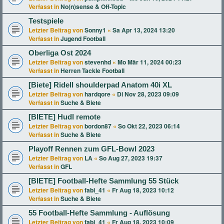
Verfasst in
No(n)sense & Off-Topic
Testspiele
Letzter Beitrag von
Sonny1
«
Sa Apr 13, 2024 13:20
Verfasst in
Jugend Football
Oberliga Ost 2024
Letzter Beitrag von
stevenhd
«
Mo Mär 11, 2024 00:23
Verfasst in
Herren Tackle Football
[Biete] Ridell shoulderpad Anatom 40i XL
Letzter Beitrag von
hardqore
«
Di Nov 28, 2023 09:09
Verfasst in
Suche & Biete
[BIETE] Hudl remote
Letzter Beitrag von
bordon87
«
So Okt 22, 2023 06:14
Verfasst in
Suche & Biete
Playoff Rennen zum GFL-Bowl 2023
Letzter Beitrag von
LA
«
So Aug 27, 2023 19:37
Verfasst in
GFL
[BIETE] Football-Hefte Sammlung 55 Stück
Letzter Beitrag von
fabi_41
«
Fr Aug 18, 2023 10:12
Verfasst in
Suche & Biete
55 Football-Hefte Sammlung - Auflösung
Letzter Beitrag von
fabi_41
«
Fr Aug 18, 2023 10:09