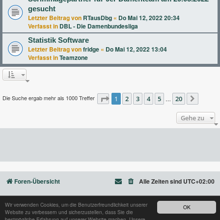
gesucht
Letzter Beitrag von
RTausDbg
«
Do Mai 12, 2022 20:34
Verfasst in
DBL - Die Damenbundesliga
Statistik Software
Letzter Beitrag von
fridge
«
Do Mai 12, 2022 13:04
Verfasst in
Teamzone
Die Suche ergab mehr als 1000 Treffer
Seite
1
2
1
von
3
20
4
5
20
…
Nächst
Gehe zu
Foren-Übersicht
Alle Zeiten sind
UTC+02:00
Wir verwenden Cookies, um die Benutzerfreundlichkeit unserer
OK
Website zu verbessern und sicherzustellen, dass Sie die
Powered by
phpBB
® Forum Software © phpBB Limited
bestmögliche Erfahrung auf unserer Website machen. Unsere