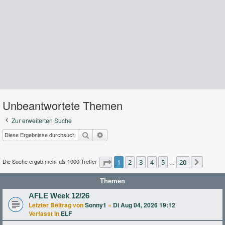
Unbeantwortete Themen
Zur erweiterten Suche
Suche
Erweiterte Suche
Die Suche ergab mehr als 1000 Treffer
Seite
1
2
1
von
3
20
4
5
20
…
Nächst
Themen
AFLE Week 12/26
Letzter Beitrag von
Sonny1
«
Di Aug 04, 2026 19:12
Verfasst in
ELF