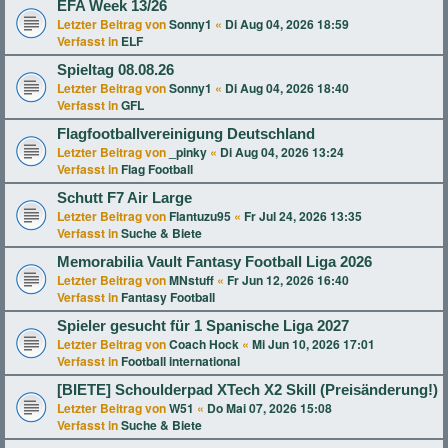
EFA Week 13/26
Letzter Beitrag von
Sonny1
«
Di Aug 04, 2026 18:59
Verfasst in
ELF
Spieltag 08.08.26
Letzter Beitrag von
Sonny1
«
Di Aug 04, 2026 18:40
Verfasst in
GFL
Flagfootballvereinigung Deutschland
Letzter Beitrag von
_pinky
«
Di Aug 04, 2026 13:24
Verfasst in
Flag Football
Schutt F7 Air Large
Letzter Beitrag von
Flantuzu95
«
Fr Jul 24, 2026 13:35
Verfasst in
Suche & Biete
Memorabilia Vault Fantasy Football Liga 2026
Letzter Beitrag von
MNstuff
«
Fr Jun 12, 2026 16:40
Verfasst in
Fantasy Football
Spieler gesucht für 1 Spanische Liga 2027
Letzter Beitrag von
Coach Hock
«
Mi Jun 10, 2026 17:01
Verfasst in
Football international
[BIETE] Schoulderpad XTech X2 Skill (Preisänderung!)
Letzter Beitrag von
W51
«
Do Mai 07, 2026 15:08
Verfasst in
Suche & Biete