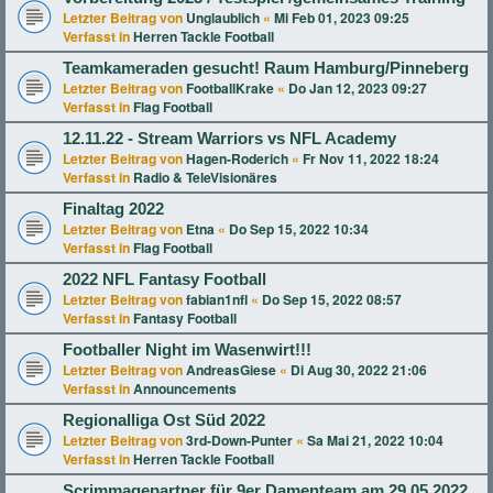
Letzter Beitrag von
Unglaublich
«
Mi Feb 01, 2023 09:25
Verfasst in
Herren Tackle Football
Teamkameraden gesucht! Raum Hamburg/Pinneberg
Letzter Beitrag von
FootballKrake
«
Do Jan 12, 2023 09:27
Verfasst in
Flag Football
12.11.22 - Stream Warriors vs NFL Academy
Letzter Beitrag von
Hagen-Roderich
«
Fr Nov 11, 2022 18:24
Verfasst in
Radio & TeleVisionäres
Finaltag 2022
Letzter Beitrag von
Etna
«
Do Sep 15, 2022 10:34
Verfasst in
Flag Football
2022 NFL Fantasy Football
Letzter Beitrag von
fabian1nfl
«
Do Sep 15, 2022 08:57
Verfasst in
Fantasy Football
Footballer Night im Wasenwirt!!!
Letzter Beitrag von
AndreasGiese
«
Di Aug 30, 2022 21:06
Verfasst in
Announcements
Regionalliga Ost Süd 2022
Letzter Beitrag von
3rd-Down-Punter
«
Sa Mai 21, 2022 10:04
Verfasst in
Herren Tackle Football
Scrimmagepartner für 9er Damenteam am 29.05.2022