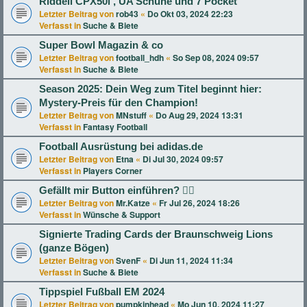
Riddell CPX50i , UA Schuhe und 7 Pocket
Letzter Beitrag von
rob43
«
Do Okt 03, 2024 22:23
Verfasst in
Suche & Biete
Super Bowl Magazin & co
Letzter Beitrag von
football_hdh
«
So Sep 08, 2024 09:57
Verfasst in
Suche & Biete
Season 2025: Dein Weg zum Titel beginnt hier:
Mystery-Preis für den Champion!
Letzter Beitrag von
MNstuff
«
Do Aug 29, 2024 13:31
Verfasst in
Fantasy Football
Football Ausrüstung bei adidas.de
Letzter Beitrag von
Etna
«
Di Jul 30, 2024 09:57
Verfasst in
Players Corner
Gefällt mir Button einführen? 👍🏻
Letzter Beitrag von
Mr.Katze
«
Fr Jul 26, 2024 18:26
Verfasst in
Wünsche & Support
Signierte Trading Cards der Braunschweig Lions
(ganze Bögen)
Letzter Beitrag von
SvenF
«
Di Jun 11, 2024 11:34
Verfasst in
Suche & Biete
Tippspiel Fußball EM 2024
Letzter Beitrag von
pumpkinhead
«
Mo Jun 10, 2024 11:27