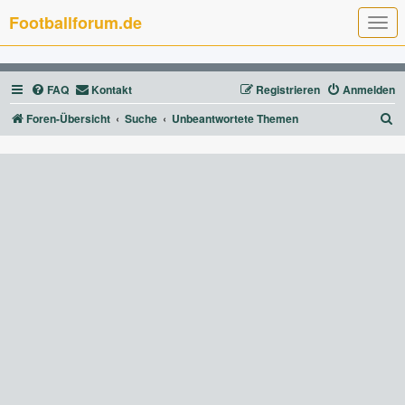
Footballforum.de
T
o
g
g
l
FAQ
Kontakt
Registrieren
Anmelden
e
n
a
S
Foren-Übersicht
Suche
Unbeantwortete Themen
v
u
i
g
c
a
t
h
i
e
o
n