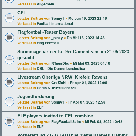
Verfasst in
Allgemein
CFL
Letzter Beitrag von
Sonny1
«
Mo Jun 19, 2023 22:16
Verfasst in
Football international
Flagfootball-Teaser Bayern
Letzter Beitrag von
_pinky
«
Do Mai 18, 2023 14:48
Verfasst in
Flag Football
Scrimmagepartner für 9er Damenteam am 21.05.2023
gesucht
Letzter Beitrag von
RTausDbg
«
Mi Mai 03, 2023 01:18
Verfasst in
DBL - Die Damenbundesliga
Livestream Oberliga NRW: Krefeld Ravens
Letzter Beitrag von
GrafZahl
«
Fr Apr 21, 2023 18:08
Verfasst in
Radio & TeleVisionäres
Jugendförderung
Letzter Beitrag von
Sonny1
«
Fr Apr 07, 2023 12:58
Verfasst in
ELF
ELF players invited to CFL combine
Letzter Beitrag von
FlagFootballSaint
«
Mi Feb 08, 2023 10:42
Verfasst in
ELF
Vorbereitung 2023 / Testspiel /gemeinsames Training