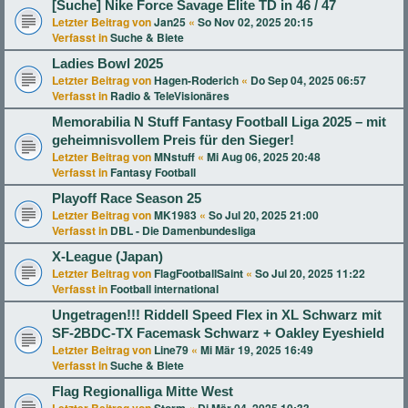
[Suche] Nike Force Savage Elite TD in 46 / 47
Letzter Beitrag von
Jan25
«
So Nov 02, 2025 20:15
Verfasst in
Suche & Biete
Ladies Bowl 2025
Letzter Beitrag von
Hagen-Roderich
«
Do Sep 04, 2025 06:57
Verfasst in
Radio & TeleVisionäres
Memorabilia N Stuff Fantasy Football Liga 2025 – mit
geheimnisvollem Preis für den Sieger!
Letzter Beitrag von
MNstuff
«
Mi Aug 06, 2025 20:48
Verfasst in
Fantasy Football
Playoff Race Season 25
Letzter Beitrag von
MK1983
«
So Jul 20, 2025 21:00
Verfasst in
DBL - Die Damenbundesliga
X-League (Japan)
Letzter Beitrag von
FlagFootballSaint
«
So Jul 20, 2025 11:22
Verfasst in
Football international
Ungetragen!!! Riddell Speed Flex in XL Schwarz mit
SF-2BDC-TX Facemask Schwarz + Oakley Eyeshield
Letzter Beitrag von
Line79
«
Mi Mär 19, 2025 16:49
Verfasst in
Suche & Biete
Flag Regionalliga Mitte West