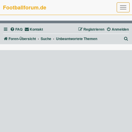
Footballforum.de
T
o
g
g
l
FAQ
Kontakt
Registrieren
Anmelden
e
n
a
S
Foren-Übersicht
Suche
Unbeantwortete Themen
v
u
i
g
c
a
t
h
i
e
o
n