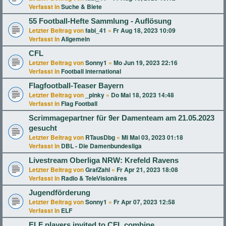
Verfasst in
Suche & Biete
55 Football-Hefte Sammlung - Auflösung
Letzter Beitrag von
fabi_41
«
Fr Aug 18, 2023 10:09
Verfasst in
Allgemein
CFL
Letzter Beitrag von
Sonny1
«
Mo Jun 19, 2023 22:16
Verfasst in
Football international
Flagfootball-Teaser Bayern
Letzter Beitrag von
_pinky
«
Do Mai 18, 2023 14:48
Verfasst in
Flag Football
Scrimmagepartner für 9er Damenteam am 21.05.2023
gesucht
Letzter Beitrag von
RTausDbg
«
Mi Mai 03, 2023 01:18
Verfasst in
DBL - Die Damenbundesliga
Livestream Oberliga NRW: Krefeld Ravens
Letzter Beitrag von
GrafZahl
«
Fr Apr 21, 2023 18:08
Verfasst in
Radio & TeleVisionäres
Jugendförderung
Letzter Beitrag von
Sonny1
«
Fr Apr 07, 2023 12:58
Verfasst in
ELF
ELF players invited to CFL combine