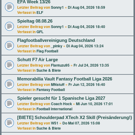
EFA Week 13/26
Letzter Beitrag von
Sonny1
«
Di Aug 04, 2026 18:59
Verfasst in
ELF
Spieltag 08.08.26
Letzter Beitrag von
Sonny1
«
Di Aug 04, 2026 18:40
Verfasst in
GFL
Flagfootballvereinigung Deutschland
Letzter Beitrag von
_pinky
«
Di Aug 04, 2026 13:24
Verfasst in
Flag Football
Schutt F7 Air Large
Letzter Beitrag von
Flantuzu95
«
Fr Jul 24, 2026 13:35
Verfasst in
Suche & Biete
Memorabilia Vault Fantasy Football Liga 2026
Letzter Beitrag von
MNstuff
«
Fr Jun 12, 2026 16:40
Verfasst in
Fantasy Football
Spieler gesucht für 1 Spanische Liga 2027
Letzter Beitrag von
Coach Hock
«
Mi Jun 10, 2026 17:01
Verfasst in
Football international
[BIETE] Schoulderpad XTech X2 Skill (Preisänderung!)
Letzter Beitrag von
W51
«
Do Mai 07, 2026 15:08
Verfasst in
Suche & Biete