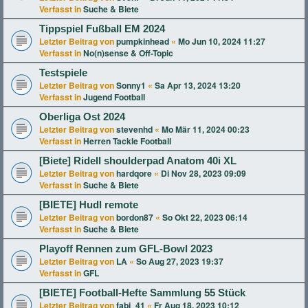
Verfasst in
Suche & Biete
Tippspiel Fußball EM 2024
Letzter Beitrag von
pumpkinhead
«
Mo Jun 10, 2024 11:27
Verfasst in
No(n)sense & Off-Topic
Testspiele
Letzter Beitrag von
Sonny1
«
Sa Apr 13, 2024 13:20
Verfasst in
Jugend Football
Oberliga Ost 2024
Letzter Beitrag von
stevenhd
«
Mo Mär 11, 2024 00:23
Verfasst in
Herren Tackle Football
[Biete] Ridell shoulderpad Anatom 40i XL
Letzter Beitrag von
hardqore
«
Di Nov 28, 2023 09:09
Verfasst in
Suche & Biete
[BIETE] Hudl remote
Letzter Beitrag von
bordon87
«
So Okt 22, 2023 06:14
Verfasst in
Suche & Biete
Playoff Rennen zum GFL-Bowl 2023
Letzter Beitrag von
LA
«
So Aug 27, 2023 19:37
Verfasst in
GFL
[BIETE] Football-Hefte Sammlung 55 Stück
Letzter Beitrag von
fabi_41
«
Fr Aug 18, 2023 10:12