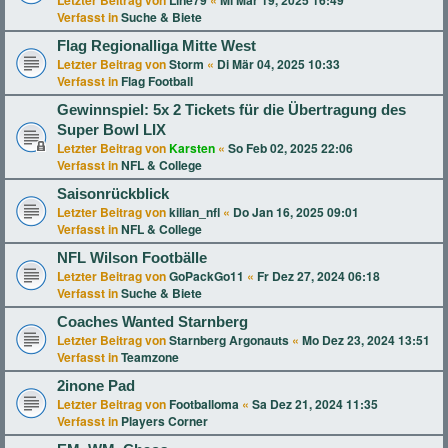
Letzter Beitrag von
Line79
«
Mi Mär 19, 2025 16:49
Verfasst in
Suche & Biete
Flag Regionalliga Mitte West
Letzter Beitrag von
Storm
«
Di Mär 04, 2025 10:33
Verfasst in
Flag Football
Gewinnspiel: 5x 2 Tickets für die Übertragung des
Super Bowl LIX
Letzter Beitrag von
Karsten
«
So Feb 02, 2025 22:06
Verfasst in
NFL & College
Saisonrückblick
Letzter Beitrag von
kilian_nfl
«
Do Jan 16, 2025 09:01
Verfasst in
NFL & College
NFL Wilson Footbälle
Letzter Beitrag von
GoPackGo11
«
Fr Dez 27, 2024 06:18
Verfasst in
Suche & Biete
Coaches Wanted Starnberg
Letzter Beitrag von
Starnberg Argonauts
«
Mo Dez 23, 2024 13:51
Verfasst in
Teamzone
2inone Pad
Letzter Beitrag von
Footballoma
«
Sa Dez 21, 2024 11:35
Verfasst in
Players Corner