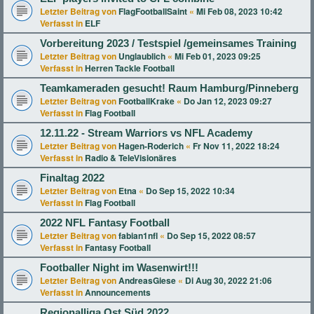
Letzter Beitrag von
FlagFootballSaint
«
Mi Feb 08, 2023 10:42
Verfasst in
ELF
Vorbereitung 2023 / Testspiel /gemeinsames Training
Letzter Beitrag von
Unglaublich
«
Mi Feb 01, 2023 09:25
Verfasst in
Herren Tackle Football
Teamkameraden gesucht! Raum Hamburg/Pinneberg
Letzter Beitrag von
FootballKrake
«
Do Jan 12, 2023 09:27
Verfasst in
Flag Football
12.11.22 - Stream Warriors vs NFL Academy
Letzter Beitrag von
Hagen-Roderich
«
Fr Nov 11, 2022 18:24
Verfasst in
Radio & TeleVisionäres
Finaltag 2022
Letzter Beitrag von
Etna
«
Do Sep 15, 2022 10:34
Verfasst in
Flag Football
2022 NFL Fantasy Football
Letzter Beitrag von
fabian1nfl
«
Do Sep 15, 2022 08:57
Verfasst in
Fantasy Football
Footballer Night im Wasenwirt!!!
Letzter Beitrag von
AndreasGiese
«
Di Aug 30, 2022 21:06
Verfasst in
Announcements
Regionalliga Ost Süd 2022