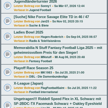
Jugendländerturnier 2026
Letzter Beitrag von
Sonny1
«
Sa Mär 07, 2026 12:44
Verfasst in
Jugend Football
[Suche] Nike Force Savage Elite TD in 46 / 47
Letzter Beitrag von
Jan25
«
So Nov 02, 2025 20:15
Verfasst in
Suche & Biete
Ladies Bowl 2025
Letzter Beitrag von
Hagen-Roderich
«
Do Sep 04, 2025 06:57
Verfasst in
Radio & TeleVisionäres
Memorabilia N Stuff Fantasy Football Liga 2025 – mit
geheimnisvollem Preis für den Sieger!
Letzter Beitrag von
MNstuff
«
Mi Aug 06, 2025 20:48
Verfasst in
Fantasy Football
Playoff Race Season 25
Letzter Beitrag von
MK1983
«
So Jul 20, 2025 21:00
Verfasst in
DBL - Die Damenbundesliga
X-League (Japan)
Letzter Beitrag von
FlagFootballSaint
«
So Jul 20, 2025 11:22
Verfasst in
Football international
Ungetragen!!! Riddell Speed Flex in XL Schwarz mit
SF-2BDC-TX Facemask Schwarz + Oakley Eyeshield