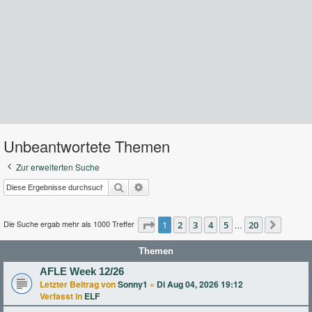
Unbeantwortete Themen
Zur erweiterten Suche
Suche
Erweiterte Suche
Die Suche ergab mehr als 1000 Treffer
Seite
1
2
1
von
3
20
4
5
20
…
Nächst
Themen
AFLE Week 12/26
Letzter Beitrag von
Sonny1
«
Di Aug 04, 2026 19:12
Verfasst in
ELF