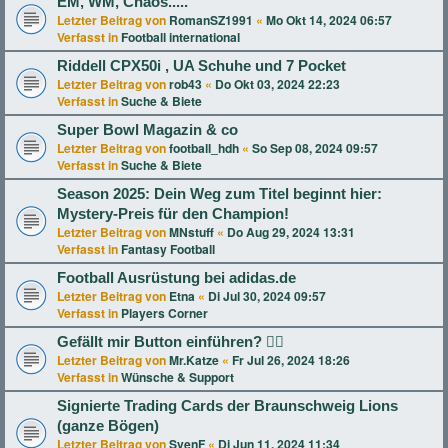
EM, WM, Chaos.....
Letzter Beitrag von
RomanSZ1991
«
Mo Okt 14, 2024 06:57
Verfasst in
Football international
Riddell CPX50i , UA Schuhe und 7 Pocket
Letzter Beitrag von
rob43
«
Do Okt 03, 2024 22:23
Verfasst in
Suche & Biete
Super Bowl Magazin & co
Letzter Beitrag von
football_hdh
«
So Sep 08, 2024 09:57
Verfasst in
Suche & Biete
Season 2025: Dein Weg zum Titel beginnt hier:
Mystery-Preis für den Champion!
Letzter Beitrag von
MNstuff
«
Do Aug 29, 2024 13:31
Verfasst in
Fantasy Football
Football Ausrüstung bei adidas.de
Letzter Beitrag von
Etna
«
Di Jul 30, 2024 09:57
Verfasst in
Players Corner
Gefällt mir Button einführen? 👍🏻
Letzter Beitrag von
Mr.Katze
«
Fr Jul 26, 2024 18:26
Verfasst in
Wünsche & Support
Signierte Trading Cards der Braunschweig Lions
(ganze Bögen)
Letzter Beitrag von
SvenF
«
Di Jun 11, 2024 11:34