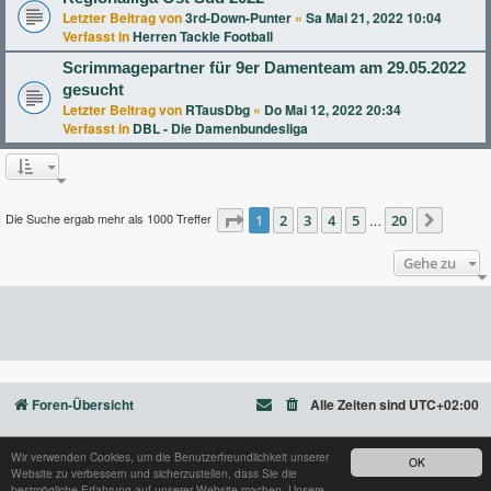
Letzter Beitrag von
3rd-Down-Punter
«
Sa Mai 21, 2022 10:04
Verfasst in
Herren Tackle Football
Scrimmagepartner für 9er Damenteam am 29.05.2022
gesucht
Letzter Beitrag von
RTausDbg
«
Do Mai 12, 2022 20:34
Verfasst in
DBL - Die Damenbundesliga
Die Suche ergab mehr als 1000 Treffer
Seite
1
2
1
von
3
20
4
5
20
…
Nächst
Gehe zu
Foren-Übersicht
Alle Zeiten sind
UTC+02:00
Wir verwenden Cookies, um die Benutzerfreundlichkeit unserer
OK
Website zu verbessern und sicherzustellen, dass Sie die
Powered by
phpBB
® Forum Software © phpBB Limited
bestmögliche Erfahrung auf unserer Website machen. Unsere