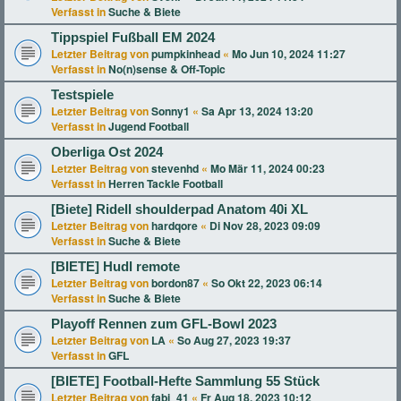
Verfasst in
Suche & Biete
Tippspiel Fußball EM 2024
Letzter Beitrag von
pumpkinhead
«
Mo Jun 10, 2024 11:27
Verfasst in
No(n)sense & Off-Topic
Testspiele
Letzter Beitrag von
Sonny1
«
Sa Apr 13, 2024 13:20
Verfasst in
Jugend Football
Oberliga Ost 2024
Letzter Beitrag von
stevenhd
«
Mo Mär 11, 2024 00:23
Verfasst in
Herren Tackle Football
[Biete] Ridell shoulderpad Anatom 40i XL
Letzter Beitrag von
hardqore
«
Di Nov 28, 2023 09:09
Verfasst in
Suche & Biete
[BIETE] Hudl remote
Letzter Beitrag von
bordon87
«
So Okt 22, 2023 06:14
Verfasst in
Suche & Biete
Playoff Rennen zum GFL-Bowl 2023
Letzter Beitrag von
LA
«
So Aug 27, 2023 19:37
Verfasst in
GFL
[BIETE] Football-Hefte Sammlung 55 Stück
Letzter Beitrag von
fabi_41
«
Fr Aug 18, 2023 10:12