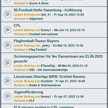
Verfasst in
Suche & Biete
55 Football-Hefte Sammlung - Auflösung
Letzter Beitrag von
fabi_41
«
Fr Aug 18, 2023 10:09
Verfasst in
Allgemein
CFL
Letzter Beitrag von
Sonny1
«
Mo Jun 19, 2023 22:16
Verfasst in
Football international
Flagfootball-Teaser Bayern
Letzter Beitrag von
_pinky
«
Do Mai 18, 2023 14:48
Verfasst in
Flag Football
Scrimmagepartner für 9er Damenteam am 21.05.2023
gesucht
Letzter Beitrag von
RTausDbg
«
Mi Mai 03, 2023 01:18
Verfasst in
DBL - Die Damenbundesliga
Livestream Oberliga NRW: Krefeld Ravens
Letzter Beitrag von
GrafZahl
«
Fr Apr 21, 2023 18:08
Verfasst in
Radio & TeleVisionäres
Jugendförderung
Letzter Beitrag von
Sonny1
«
Fr Apr 07, 2023 12:58
Verfasst in
ELF
ELF players invited to CFL combine