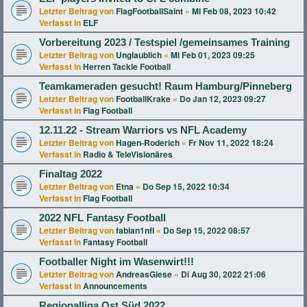
Letzter Beitrag von
FlagFootballSaint
«
Mi Feb 08, 2023 10:42
Verfasst in
ELF
Vorbereitung 2023 / Testspiel /gemeinsames Training
Letzter Beitrag von
Unglaublich
«
Mi Feb 01, 2023 09:25
Verfasst in
Herren Tackle Football
Teamkameraden gesucht! Raum Hamburg/Pinneberg
Letzter Beitrag von
FootballKrake
«
Do Jan 12, 2023 09:27
Verfasst in
Flag Football
12.11.22 - Stream Warriors vs NFL Academy
Letzter Beitrag von
Hagen-Roderich
«
Fr Nov 11, 2022 18:24
Verfasst in
Radio & TeleVisionäres
Finaltag 2022
Letzter Beitrag von
Etna
«
Do Sep 15, 2022 10:34
Verfasst in
Flag Football
2022 NFL Fantasy Football
Letzter Beitrag von
fabian1nfl
«
Do Sep 15, 2022 08:57
Verfasst in
Fantasy Football
Footballer Night im Wasenwirt!!!
Letzter Beitrag von
AndreasGiese
«
Di Aug 30, 2022 21:06
Verfasst in
Announcements
Regionalliga Ost Süd 2022