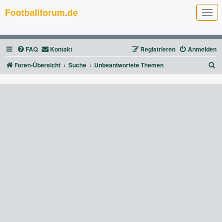
Footballforum.de
T
o
g
g
l
FAQ
Kontakt
Registrieren
Anmelden
e
n
a
S
Foren-Übersicht
Suche
Unbeantwortete Themen
v
u
i
g
c
a
t
h
i
e
o
n