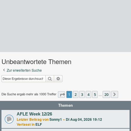
Unbeantwortete Themen
Zur erweiterten Suche
Suche
Erweiterte Suche
Die Suche ergab mehr als 1000 Treffer
Seite
1
2
1
von
3
20
4
5
20
…
Nächst
Themen
AFLE Week 12/26
Letzter Beitrag von
Sonny1
«
Di Aug 04, 2026 19:12
Verfasst in
ELF