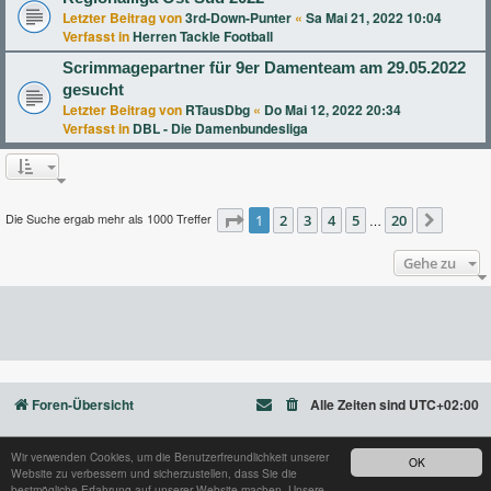
Letzter Beitrag von
3rd-Down-Punter
«
Sa Mai 21, 2022 10:04
Verfasst in
Herren Tackle Football
Scrimmagepartner für 9er Damenteam am 29.05.2022
gesucht
Letzter Beitrag von
RTausDbg
«
Do Mai 12, 2022 20:34
Verfasst in
DBL - Die Damenbundesliga
Die Suche ergab mehr als 1000 Treffer
Seite
1
2
1
von
3
20
4
5
20
…
Nächst
Gehe zu
Foren-Übersicht
Alle Zeiten sind
UTC+02:00
Wir verwenden Cookies, um die Benutzerfreundlichkeit unserer
OK
Website zu verbessern und sicherzustellen, dass Sie die
Powered by
phpBB
® Forum Software © phpBB Limited
bestmögliche Erfahrung auf unserer Website machen. Unsere