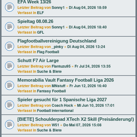
EFA Week 13/26
Letzter Beitrag von
Sonny1
«
Di Aug 04, 2026 18:59
Verfasst in
ELF
Spieltag 08.08.26
Letzter Beitrag von
Sonny1
«
Di Aug 04, 2026 18:40
Verfasst in
GFL
Flagfootballvereinigung Deutschland
Letzter Beitrag von
_pinky
«
Di Aug 04, 2026 13:24
Verfasst in
Flag Football
Schutt F7 Air Large
Letzter Beitrag von
Flantuzu95
«
Fr Jul 24, 2026 13:35
Verfasst in
Suche & Biete
Memorabilia Vault Fantasy Football Liga 2026
Letzter Beitrag von
MNstuff
«
Fr Jun 12, 2026 16:40
Verfasst in
Fantasy Football
Spieler gesucht für 1 Spanische Liga 2027
Letzter Beitrag von
Coach Hock
«
Mi Jun 10, 2026 17:01
Verfasst in
Football international
[BIETE] Schoulderpad XTech X2 Skill (Preisänderung!)
Letzter Beitrag von
W51
«
Do Mai 07, 2026 15:08
Verfasst in
Suche & Biete