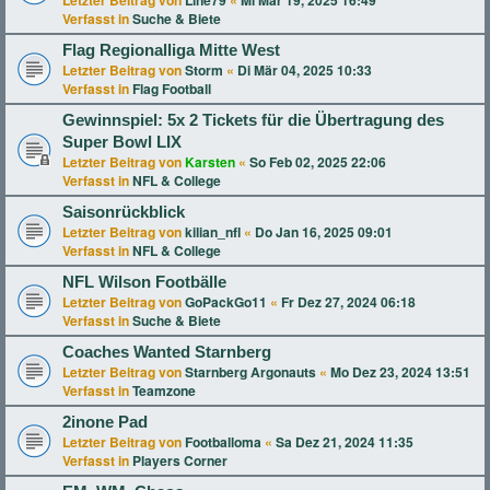
Letzter Beitrag von
Line79
«
Mi Mär 19, 2025 16:49
Verfasst in
Suche & Biete
Flag Regionalliga Mitte West
Letzter Beitrag von
Storm
«
Di Mär 04, 2025 10:33
Verfasst in
Flag Football
Gewinnspiel: 5x 2 Tickets für die Übertragung des
Super Bowl LIX
Letzter Beitrag von
Karsten
«
So Feb 02, 2025 22:06
Verfasst in
NFL & College
Saisonrückblick
Letzter Beitrag von
kilian_nfl
«
Do Jan 16, 2025 09:01
Verfasst in
NFL & College
NFL Wilson Footbälle
Letzter Beitrag von
GoPackGo11
«
Fr Dez 27, 2024 06:18
Verfasst in
Suche & Biete
Coaches Wanted Starnberg
Letzter Beitrag von
Starnberg Argonauts
«
Mo Dez 23, 2024 13:51
Verfasst in
Teamzone
2inone Pad
Letzter Beitrag von
Footballoma
«
Sa Dez 21, 2024 11:35
Verfasst in
Players Corner