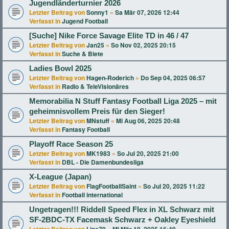
Jugendländerturnier 2026
Letzter Beitrag von
Sonny1
«
Sa Mär 07, 2026 12:44
Verfasst in
Jugend Football
[Suche] Nike Force Savage Elite TD in 46 / 47
Letzter Beitrag von
Jan25
«
So Nov 02, 2025 20:15
Verfasst in
Suche & Biete
Ladies Bowl 2025
Letzter Beitrag von
Hagen-Roderich
«
Do Sep 04, 2025 06:57
Verfasst in
Radio & TeleVisionäres
Memorabilia N Stuff Fantasy Football Liga 2025 – mit
geheimnisvollem Preis für den Sieger!
Letzter Beitrag von
MNstuff
«
Mi Aug 06, 2025 20:48
Verfasst in
Fantasy Football
Playoff Race Season 25
Letzter Beitrag von
MK1983
«
So Jul 20, 2025 21:00
Verfasst in
DBL - Die Damenbundesliga
X-League (Japan)
Letzter Beitrag von
FlagFootballSaint
«
So Jul 20, 2025 11:22
Verfasst in
Football international
Ungetragen!!! Riddell Speed Flex in XL Schwarz mit
SF-2BDC-TX Facemask Schwarz + Oakley Eyeshield