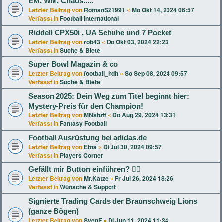
EM, WM, Chaos.....
Letzter Beitrag von
RomanSZ1991
«
Mo Okt 14, 2024 06:57
Verfasst in
Football international
Riddell CPX50i , UA Schuhe und 7 Pocket
Letzter Beitrag von
rob43
«
Do Okt 03, 2024 22:23
Verfasst in
Suche & Biete
Super Bowl Magazin & co
Letzter Beitrag von
football_hdh
«
So Sep 08, 2024 09:57
Verfasst in
Suche & Biete
Season 2025: Dein Weg zum Titel beginnt hier:
Mystery-Preis für den Champion!
Letzter Beitrag von
MNstuff
«
Do Aug 29, 2024 13:31
Verfasst in
Fantasy Football
Football Ausrüstung bei adidas.de
Letzter Beitrag von
Etna
«
Di Jul 30, 2024 09:57
Verfasst in
Players Corner
Gefällt mir Button einführen? 👍🏻
Letzter Beitrag von
Mr.Katze
«
Fr Jul 26, 2024 18:26
Verfasst in
Wünsche & Support
Signierte Trading Cards der Braunschweig Lions
(ganze Bögen)
Letzter Beitrag von
SvenF
«
Di Jun 11, 2024 11:34