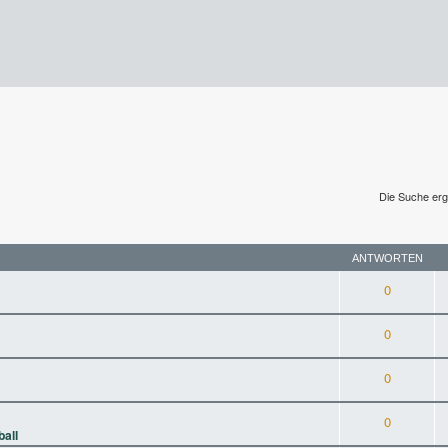
Die Suche erg
ANTWORTEN
0
0
0
0
ball