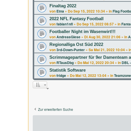
Finaltag 2022
von
Etna
»
Do Sep 15, 2022 10:34
» in
Flag Footba
2022 NFL Fantasy Football
von
fabian1nfl
»
Do Sep 15, 2022 08:57
» in
Fanta
Footballer Night im Wasenwirt!!!
von
AndreasGiese
»
Di Aug 30, 2022 21:06
» in
A
Regionalliga Ost Süd 2022
von
3rd-Down-Punter
»
Sa Mai 21, 2022 10:04
» i
Scrimmagepartner für 9er Damenteam a
von
RTausDbg
»
Do Mai 12, 2022 20:34
» in
DBL -
Statistik Software
von
fridge
»
Do Mai 12, 2022 13:04
» in
Teamzone
Zur erweiterten Suche