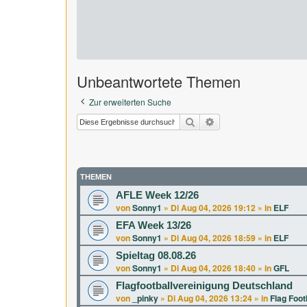
Unbeantwortete Themen
Zur erweiterten Suche
Suche
Erweiterte Suche
THEMEN
AFLE Week 12/26
von
Sonny1
»
Di Aug 04, 2026 19:12
» in
ELF
EFA Week 13/26
von
Sonny1
»
Di Aug 04, 2026 18:59
» in
ELF
Spieltag 08.08.26
von
Sonny1
»
Di Aug 04, 2026 18:40
» in
GFL
Flagfootballvereinigung Deutschland
von
_pinky
»
Di Aug 04, 2026 13:24
» in
Flag Foot