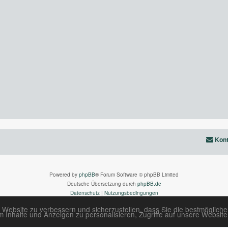
Kont
Powered by
phpBB
® Forum Software © phpBB Limited
Deutsche Übersetzung durch
phpBB.de
Datenschutz
|
Nutzungsbedingungen
 Website zu verbessern und sicherzustellen, dass Sie die bestmöglich
Inhalte und Anzeigen zu personalisieren, Zugriffe auf unsere Website 