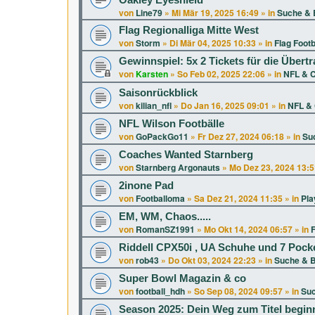
Oakley Eyeshield
von
Line79
»
Mi Mär 19, 2025 16:49
» in
Suche & 
Flag Regionalliga Mitte West
von
Storm
»
Di Mär 04, 2025 10:33
» in
Flag Footb
Gewinnspiel: 5x 2 Tickets für die Über
von
Karsten
»
So Feb 02, 2025 22:06
» in
NFL & C
Saisonrückblick
von
kilian_nfl
»
Do Jan 16, 2025 09:01
» in
NFL & 
NFL Wilson Footbälle
von
GoPackGo11
»
Fr Dez 27, 2024 06:18
» in
Su
Coaches Wanted Starnberg
von
Starnberg Argonauts
»
Mo Dez 23, 2024 13:5
2inone Pad
von
Footballoma
»
Sa Dez 21, 2024 11:35
» in
Pla
EM, WM, Chaos.....
von
RomanSZ1991
»
Mo Okt 14, 2024 06:57
» in
F
Riddell CPX50i , UA Schuhe und 7 Pock
von
rob43
»
Do Okt 03, 2024 22:23
» in
Suche & B
Super Bowl Magazin & co
von
football_hdh
»
So Sep 08, 2024 09:57
» in
Suc
Season 2025: Dein Weg zum Titel beginn