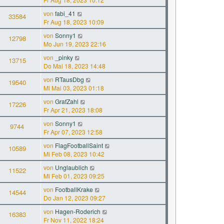
von
fabi_41
33584
Fr Aug 18, 2023 10:09
von
Sonny1
12798
Mo Jun 19, 2023 22:16
von
_pinky
13715
Do Mai 18, 2023 14:48
von
RTausDbg
19540
Mi Mai 03, 2023 01:18
von
GrafZahl
17226
Fr Apr 21, 2023 18:08
von
Sonny1
9744
Fr Apr 07, 2023 12:58
von
FlagFootballSaint
10589
Mi Feb 08, 2023 10:42
von
Unglaublich
11522
Mi Feb 01, 2023 09:25
von
FootballKrake
14544
Do Jan 12, 2023 09:27
von
Hagen-Roderich
16383
Fr Nov 11, 2022 18:24