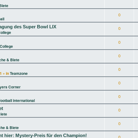
Biete
0
all
tragung des Super Bowl LIX
0
ollege
0
College
0
che & Biete
0
1
» in
Teamzone
0
yers Corner
0
ootball international
et
0
iete
0
he & Biete
t hier: Mystery-Preis für den Champion!
0