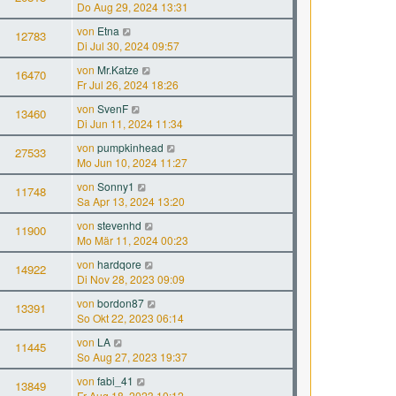
Do Aug 29, 2024 13:31
von
Etna
12783
Di Jul 30, 2024 09:57
von
Mr.Katze
16470
Fr Jul 26, 2024 18:26
von
SvenF
13460
Di Jun 11, 2024 11:34
von
pumpkinhead
27533
Mo Jun 10, 2024 11:27
von
Sonny1
11748
Sa Apr 13, 2024 13:20
von
stevenhd
11900
Mo Mär 11, 2024 00:23
von
hardqore
14922
Di Nov 28, 2023 09:09
von
bordon87
13391
So Okt 22, 2023 06:14
von
LA
11445
So Aug 27, 2023 19:37
von
fabi_41
13849
Fr Aug 18, 2023 10:12