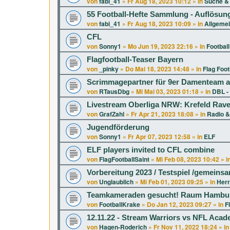
von
fabi_41
»
Fr Aug 18, 2023 10:12
» in
Suche & 
55 Football-Hefte Sammlung - Auflösun
von
fabi_41
»
Fr Aug 18, 2023 10:09
» in
Allgeme
CFL
von
Sonny1
»
Mo Jun 19, 2023 22:16
» in
Football
Flagfootball-Teaser Bayern
von
_pinky
»
Do Mai 18, 2023 14:48
» in
Flag Foot
Scrimmagepartner für 9er Damenteam a
von
RTausDbg
»
Mi Mai 03, 2023 01:18
» in
DBL -
Livestream Oberliga NRW: Krefeld Rav
von
GrafZahl
»
Fr Apr 21, 2023 18:08
» in
Radio &
Jugendförderung
von
Sonny1
»
Fr Apr 07, 2023 12:58
» in
ELF
ELF players invited to CFL combine
von
FlagFootballSaint
»
Mi Feb 08, 2023 10:42
» i
Vorbereitung 2023 / Testspiel /gemeins
von
Unglaublich
»
Mi Feb 01, 2023 09:25
» in
Herr
Teamkameraden gesucht! Raum Hambur
von
FootballKrake
»
Do Jan 12, 2023 09:27
» in
F
12.11.22 - Stream Warriors vs NFL Aca
von
Hagen-Roderich
»
Fr Nov 11, 2022 18:24
» i