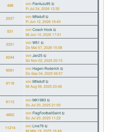
von
Flantuzu95
488
Fr Jul 24, 2026 13:35
von
MNstuff
2037
Fr Jun 12, 2026 16:40
von
Coach Hock
531
Mi Jun 10, 2026 17:01
von
W51
3331
Do Mai 07, 2026 15:08
von
Jan25
6244
So Nov 02, 2025 20:15
von
Hagen-Roderich
9091
Do Sep 04, 2025 06:57
von
MNstuff
9118
Mi Aug 06, 2025 20:48
von
MK1983
6113
So Jul 20, 2025 21:00
von
FlagFootballSaint
4852
So Jul 20, 2025 11:22
von
Line79
11214
Mi Mär 19, 2025 16:49