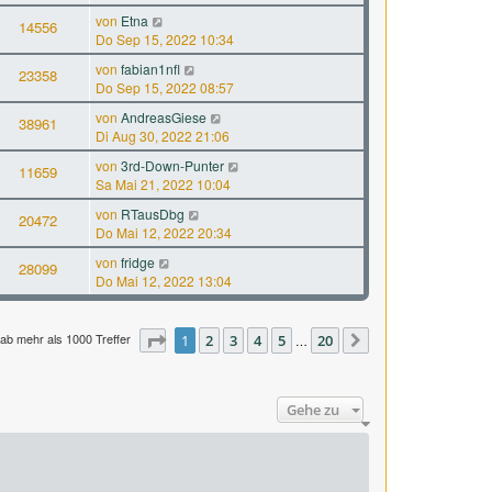
von
Etna
14556
Do Sep 15, 2022 10:34
von
fabian1nfl
23358
Do Sep 15, 2022 08:57
von
AndreasGiese
38961
Di Aug 30, 2022 21:06
von
3rd-Down-Punter
11659
Sa Mai 21, 2022 10:04
von
RTausDbg
20472
Do Mai 12, 2022 20:34
von
fridge
28099
Do Mai 12, 2022 13:04
ab mehr als 1000 Treffer
Seite
1
1
2
von
3
20
4
5
20
…
Nächste
Gehe zu