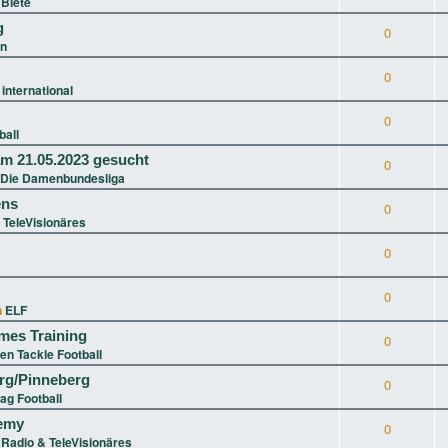
Biete
g
0
in
0
 international
0
ball
m 21.05.2023 gesucht
0
 Die Damenbundesliga
ens
0
 TeleVisionäres
0
0
n
ELF
ames Training
0
en Tackle Football
g/Pinneberg
0
lag Football
demy
0
n
Radio & TeleVisionäres