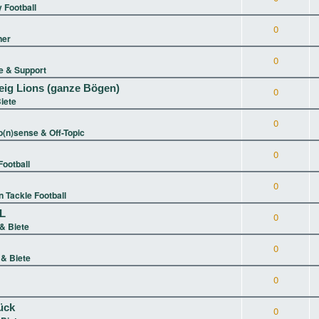
 Football
0
ner
0
 & Support
eig Lions (ganze Bögen)
0
iete
0
(n)sense & Off-Topic
0
ootball
0
 Tackle Football
XL
0
& Biete
0
& Biete
0
ück
0