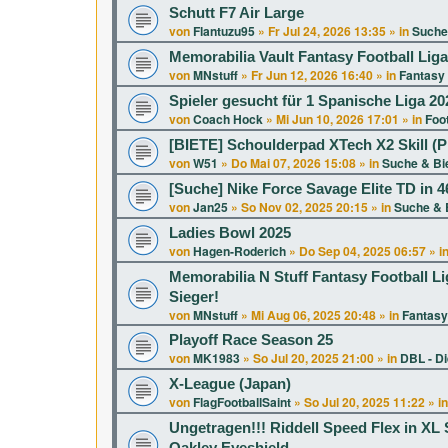
Schutt F7 Air Large
von
Flantuzu95
»
Fr Jul 24, 2026 13:35
» in
Suche
Memorabilia Vault Fantasy Football Lig
von
MNstuff
»
Fr Jun 12, 2026 16:40
» in
Fantasy 
Spieler gesucht für 1 Spanische Liga 20
von
Coach Hock
»
Mi Jun 10, 2026 17:01
» in
Foot
[BIETE] Schoulderpad XTech X2 Skill (P
von
W51
»
Do Mai 07, 2026 15:08
» in
Suche & Bi
[Suche] Nike Force Savage Elite TD in 46
von
Jan25
»
So Nov 02, 2025 20:15
» in
Suche & 
Ladies Bowl 2025
von
Hagen-Roderich
»
Do Sep 04, 2025 06:57
» i
Memorabilia N Stuff Fantasy Football Li
Sieger!
von
MNstuff
»
Mi Aug 06, 2025 20:48
» in
Fantasy
Playoff Race Season 25
von
MK1983
»
So Jul 20, 2025 21:00
» in
DBL - D
X-League (Japan)
von
FlagFootballSaint
»
So Jul 20, 2025 11:22
» i
Ungetragen!!! Riddell Speed Flex in 