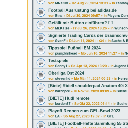
von
MNstuff
»
Do Aug 29, 2024 13:31
» in
Fantasy
Football Ausrüstung bei adidas.de
von
Etna
»
Di Jul 30, 2024 09:57
» in
Players Cor
Gefällt mir Button einführen? 👍🏻
von
Mr.Katze
»
Fr Jul 26, 2024 18:26
» in
Wünsche
Signierte Trading Cards der Braunschw
von
SvenF
»
Di Jun 11, 2024 11:34
» in
Suche & B
Tippspiel Fußball EM 2024
von
pumpkinhead
»
Mo Jun 10, 2024 11:27
» in
No
Testspiele
von
Sonny1
»
Sa Apr 13, 2024 13:20
» in
Jugend F
Oberliga Ost 2024
von
stevenhd
»
Mo Mär 11, 2024 00:23
» in
Herren
[Biete] Ridell shoulderpad Anatom 40i 
von
hardqore
»
Di Nov 28, 2023 09:09
» in
Suche 
[BIETE] Hudl remote
von
bordon87
»
So Okt 22, 2023 06:14
» in
Suche 
Playoff Rennen zum GFL-Bowl 2023
von
LA
»
So Aug 27, 2023 19:37
» in
GFL
[BIETE] Football-Hefte Sammlung 55 St