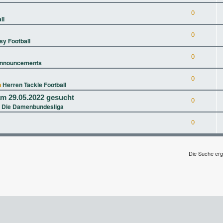
0
ll
0
sy Football
0
nnouncements
0
n
Herren Tackle Football
m 29.05.2022 gesucht
0
 Die Damenbundesliga
0
Die Suche erg