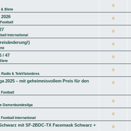
0
 & Biete
a 2026
0
Football
27
0
ball international
reisänderung!)
0
ete
 / 47
0
Biete
0
n
Radio & TeleVisionäres
ga 2025 – mit geheimnisvollem Preis für den
0
 Football
0
ie Damenbundesliga
0
n
Football international
XL Schwarz mit SF-2BDC-TX Facemask Schwarz +
0