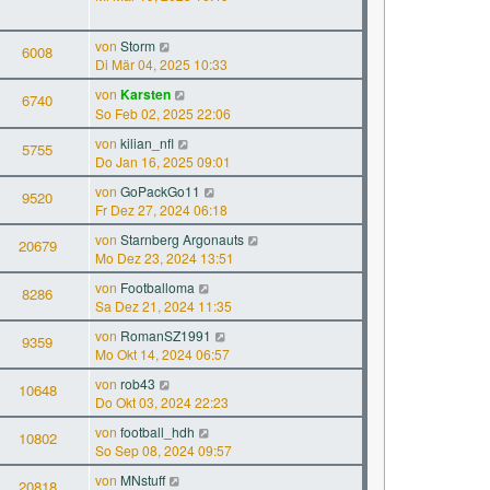
von
Storm
6008
Di Mär 04, 2025 10:33
von
Karsten
6740
So Feb 02, 2025 22:06
von
kilian_nfl
5755
Do Jan 16, 2025 09:01
von
GoPackGo11
9520
Fr Dez 27, 2024 06:18
von
Starnberg Argonauts
20679
Mo Dez 23, 2024 13:51
von
Footballoma
8286
Sa Dez 21, 2024 11:35
von
RomanSZ1991
9359
Mo Okt 14, 2024 06:57
von
rob43
10648
Do Okt 03, 2024 22:23
von
football_hdh
10802
So Sep 08, 2024 09:57
von
MNstuff
20818