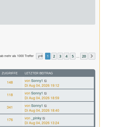
ab mehr als 1000 Treffer
Seite
1
1
2
von
3
20
4
5
20
…
Nächste
ZUGRIFFE
LETZTER BEITRAG
von
Sonny1
148
Di Aug 04, 2026 19:12
von
Sonny1
118
Di Aug 04, 2026 18:59
von
Sonny1
341
Di Aug 04, 2026 18:40
von
_pinky
176
Di Aug 04, 2026 13:24