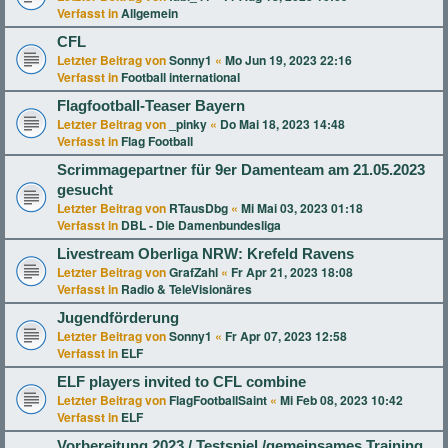
Verfasst in
Allgemein
CFL
Letzter Beitrag von
Sonny1
«
Mo Jun 19, 2023 22:16
Verfasst in
Football international
Flagfootball-Teaser Bayern
Letzter Beitrag von
_pinky
«
Do Mai 18, 2023 14:48
Verfasst in
Flag Football
Scrimmagepartner für 9er Damenteam am 21.05.2023
gesucht
Letzter Beitrag von
RTausDbg
«
Mi Mai 03, 2023 01:18
Verfasst in
DBL - Die Damenbundesliga
Livestream Oberliga NRW: Krefeld Ravens
Letzter Beitrag von
GrafZahl
«
Fr Apr 21, 2023 18:08
Verfasst in
Radio & TeleVisionäres
Jugendförderung
Letzter Beitrag von
Sonny1
«
Fr Apr 07, 2023 12:58
Verfasst in
ELF
ELF players invited to CFL combine
Letzter Beitrag von
FlagFootballSaint
«
Mi Feb 08, 2023 10:42
Verfasst in
ELF
Vorbereitung 2023 / Testspiel /gemeinsames Training