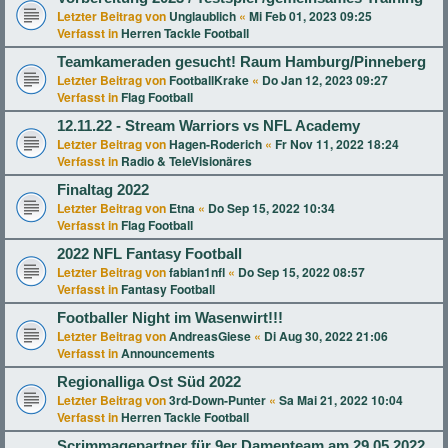
Letzter Beitrag von
Unglaublich
«
Mi Feb 01, 2023 09:25
Verfasst in
Herren Tackle Football
Teamkameraden gesucht! Raum Hamburg/Pinneberg
Letzter Beitrag von
FootballKrake
«
Do Jan 12, 2023 09:27
Verfasst in
Flag Football
12.11.22 - Stream Warriors vs NFL Academy
Letzter Beitrag von
Hagen-Roderich
«
Fr Nov 11, 2022 18:24
Verfasst in
Radio & TeleVisionäres
Finaltag 2022
Letzter Beitrag von
Etna
«
Do Sep 15, 2022 10:34
Verfasst in
Flag Football
2022 NFL Fantasy Football
Letzter Beitrag von
fabian1nfl
«
Do Sep 15, 2022 08:57
Verfasst in
Fantasy Football
Footballer Night im Wasenwirt!!!
Letzter Beitrag von
AndreasGiese
«
Di Aug 30, 2022 21:06
Verfasst in
Announcements
Regionalliga Ost Süd 2022
Letzter Beitrag von
3rd-Down-Punter
«
Sa Mai 21, 2022 10:04
Verfasst in
Herren Tackle Football
Scrimmagepartner für 9er Damenteam am 29.05.2022