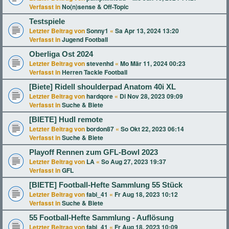
Verfasst in
No(n)sense & Off-Topic
Testspiele
Letzter Beitrag von
Sonny1
«
Sa Apr 13, 2024 13:20
Verfasst in
Jugend Football
Oberliga Ost 2024
Letzter Beitrag von
stevenhd
«
Mo Mär 11, 2024 00:23
Verfasst in
Herren Tackle Football
[Biete] Ridell shoulderpad Anatom 40i XL
Letzter Beitrag von
hardqore
«
Di Nov 28, 2023 09:09
Verfasst in
Suche & Biete
[BIETE] Hudl remote
Letzter Beitrag von
bordon87
«
So Okt 22, 2023 06:14
Verfasst in
Suche & Biete
Playoff Rennen zum GFL-Bowl 2023
Letzter Beitrag von
LA
«
So Aug 27, 2023 19:37
Verfasst in
GFL
[BIETE] Football-Hefte Sammlung 55 Stück
Letzter Beitrag von
fabi_41
«
Fr Aug 18, 2023 10:12
Verfasst in
Suche & Biete
55 Football-Hefte Sammlung - Auflösung
Letzter Beitrag von
fabi_41
«
Fr Aug 18, 2023 10:09