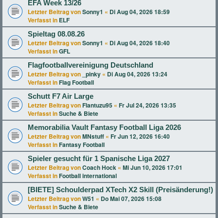
EFA Week 13/26
Letzter Beitrag von
Sonny1
«
Di Aug 04, 2026 18:59
Verfasst in
ELF
Spieltag 08.08.26
Letzter Beitrag von
Sonny1
«
Di Aug 04, 2026 18:40
Verfasst in
GFL
Flagfootballvereinigung Deutschland
Letzter Beitrag von
_pinky
«
Di Aug 04, 2026 13:24
Verfasst in
Flag Football
Schutt F7 Air Large
Letzter Beitrag von
Flantuzu95
«
Fr Jul 24, 2026 13:35
Verfasst in
Suche & Biete
Memorabilia Vault Fantasy Football Liga 2026
Letzter Beitrag von
MNstuff
«
Fr Jun 12, 2026 16:40
Verfasst in
Fantasy Football
Spieler gesucht für 1 Spanische Liga 2027
Letzter Beitrag von
Coach Hock
«
Mi Jun 10, 2026 17:01
Verfasst in
Football international
[BIETE] Schoulderpad XTech X2 Skill (Preisänderung!)
Letzter Beitrag von
W51
«
Do Mai 07, 2026 15:08
Verfasst in
Suche & Biete