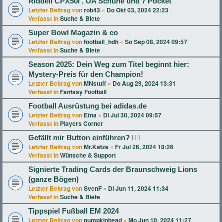
Riddell CPX50i , UA Schuhe und 7 Pocket
Letzter Beitrag von
rob43
«
Do Okt 03, 2024 22:23
Verfasst in
Suche & Biete
Super Bowl Magazin & co
Letzter Beitrag von
football_hdh
«
So Sep 08, 2024 09:57
Verfasst in
Suche & Biete
Season 2025: Dein Weg zum Titel beginnt hier:
Mystery-Preis für den Champion!
Letzter Beitrag von
MNstuff
«
Do Aug 29, 2024 13:31
Verfasst in
Fantasy Football
Football Ausrüstung bei adidas.de
Letzter Beitrag von
Etna
«
Di Jul 30, 2024 09:57
Verfasst in
Players Corner
Gefällt mir Button einführen? 👍🏻
Letzter Beitrag von
Mr.Katze
«
Fr Jul 26, 2024 18:26
Verfasst in
Wünsche & Support
Signierte Trading Cards der Braunschweig Lions
(ganze Bögen)
Letzter Beitrag von
SvenF
«
Di Jun 11, 2024 11:34
Verfasst in
Suche & Biete
Tippspiel Fußball EM 2024
Letzter Beitrag von
pumpkinhead
«
Mo Jun 10, 2024 11:27