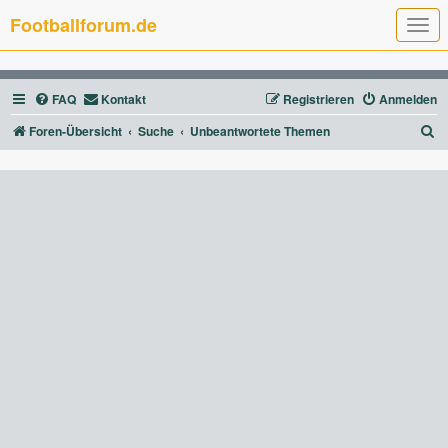
Footballforum.de
T
o
g
g
l
FAQ
Kontakt
Registrieren
Anmelden
e
n
a
S
Foren-Übersicht
Suche
Unbeantwortete Themen
v
u
i
g
c
a
t
h
i
e
o
n