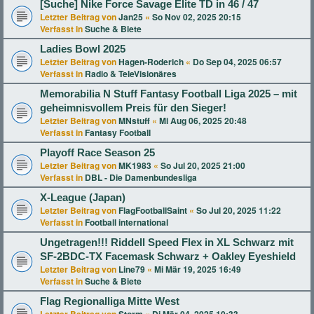
[Suche] Nike Force Savage Elite TD in 46 / 47
Letzter Beitrag von
Jan25
«
So Nov 02, 2025 20:15
Verfasst in
Suche & Biete
Ladies Bowl 2025
Letzter Beitrag von
Hagen-Roderich
«
Do Sep 04, 2025 06:57
Verfasst in
Radio & TeleVisionäres
Memorabilia N Stuff Fantasy Football Liga 2025 – mit
geheimnisvollem Preis für den Sieger!
Letzter Beitrag von
MNstuff
«
Mi Aug 06, 2025 20:48
Verfasst in
Fantasy Football
Playoff Race Season 25
Letzter Beitrag von
MK1983
«
So Jul 20, 2025 21:00
Verfasst in
DBL - Die Damenbundesliga
X-League (Japan)
Letzter Beitrag von
FlagFootballSaint
«
So Jul 20, 2025 11:22
Verfasst in
Football international
Ungetragen!!! Riddell Speed Flex in XL Schwarz mit
SF-2BDC-TX Facemask Schwarz + Oakley Eyeshield
Letzter Beitrag von
Line79
«
Mi Mär 19, 2025 16:49
Verfasst in
Suche & Biete
Flag Regionalliga Mitte West