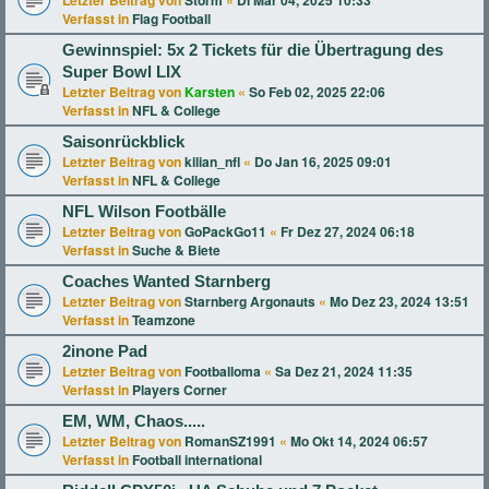
Letzter Beitrag von
Storm
«
Di Mär 04, 2025 10:33
Verfasst in
Flag Football
Gewinnspiel: 5x 2 Tickets für die Übertragung des
Super Bowl LIX
Letzter Beitrag von
Karsten
«
So Feb 02, 2025 22:06
Verfasst in
NFL & College
Saisonrückblick
Letzter Beitrag von
kilian_nfl
«
Do Jan 16, 2025 09:01
Verfasst in
NFL & College
NFL Wilson Footbälle
Letzter Beitrag von
GoPackGo11
«
Fr Dez 27, 2024 06:18
Verfasst in
Suche & Biete
Coaches Wanted Starnberg
Letzter Beitrag von
Starnberg Argonauts
«
Mo Dez 23, 2024 13:51
Verfasst in
Teamzone
2inone Pad
Letzter Beitrag von
Footballoma
«
Sa Dez 21, 2024 11:35
Verfasst in
Players Corner
EM, WM, Chaos.....
Letzter Beitrag von
RomanSZ1991
«
Mo Okt 14, 2024 06:57
Verfasst in
Football international