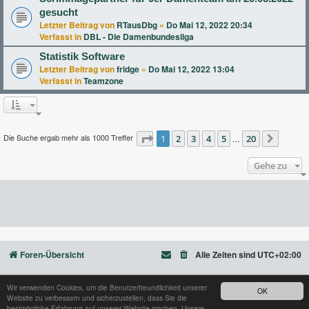
gesucht
Letzter Beitrag von
RTausDbg
«
Do Mai 12, 2022 20:34
Verfasst in
DBL - Die Damenbundesliga
Statistik Software
Letzter Beitrag von
fridge
«
Do Mai 12, 2022 13:04
Verfasst in
Teamzone
Die Suche ergab mehr als 1000 Treffer
Seite
1
2
1
von
3
20
4
5
20
…
Nächst
Gehe zu
Foren-Übersicht
Alle Zeiten sind
UTC+02:00
Wir verwenden Cookies, um die Benutzerfreundlichkeit unserer
OK
Website zu verbessern und sicherzustellen, dass Sie die
Powered by
phpBB
® Forum Software © phpBB Limited
bestmögliche Erfahrung auf unserer Website machen. Unsere