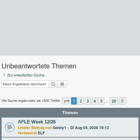
Unbeantwortete Themen
Zur erweiterten Suche
Suche
Erweiterte Suche
Die Suche ergab mehr als 1000 Treffer
Seite
1
2
1
von
3
20
4
5
20
…
Nächst
Themen
AFLE Week 12/26
Letzter Beitrag von
Sonny1
«
Di Aug 04, 2026 19:12
Verfasst in
ELF