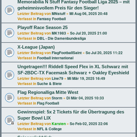
Memorabilia N Stuff Fantasy Football Liga 2025 – mit
geheimnisvollem Preis für den Sieger!
Letzter Beitrag von
MNstuff
«
Mi Aug 06, 2025 20:48
Verfasst in
Fantasy Football
Playoff Race Season 25
Letzter Beitrag von
MK1983
«
So Jul 20, 2025 21:00
Verfasst in
DBL - Die Damenbundesliga
X-League (Japan)
Letzter Beitrag von
FlagFootballSaint
«
So Jul 20, 2025 11:22
Verfasst in
Football international
Ungetragen!!! Riddell Speed Flex in XL Schwarz mit
SF-2BDC-TX Facemask Schwarz + Oakley Eyeshield
Letzter Beitrag von
Line79
«
Mi Mär 19, 2025 16:49
Verfasst in
Suche & Biete
Flag Regionalliga Mitte West
Letzter Beitrag von
Storm
«
Di Mär 04, 2025 10:33
Verfasst in
Flag Football
Gewinnspiel: 5x 2 Tickets für die Übertragung des
Super Bowl LIX
Letzter Beitrag von
Karsten
«
So Feb 02, 2025 22:06
Verfasst in
NFL & College