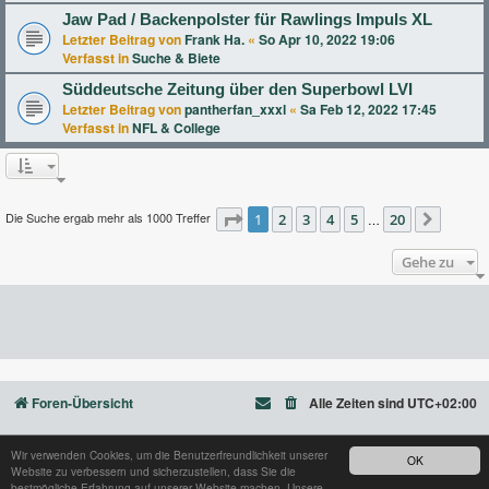
Jaw Pad / Backenpolster für Rawlings Impuls XL
Letzter Beitrag von
Frank Ha.
«
So Apr 10, 2022 19:06
Verfasst in
Suche & Biete
Süddeutsche Zeitung über den Superbowl LVI
Letzter Beitrag von
pantherfan_xxxl
«
Sa Feb 12, 2022 17:45
Verfasst in
NFL & College
Die Suche ergab mehr als 1000 Treffer
Seite
1
2
1
von
3
20
4
5
20
…
Nächst
Gehe zu
Foren-Übersicht
Alle Zeiten sind
UTC+02:00
Wir verwenden Cookies, um die Benutzerfreundlichkeit unserer
OK
Website zu verbessern und sicherzustellen, dass Sie die
Powered by
phpBB
® Forum Software © phpBB Limited
bestmögliche Erfahrung auf unserer Website machen. Unsere