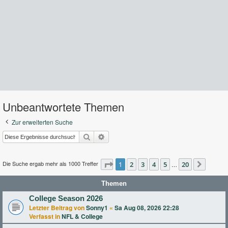
Unbeantwortete Themen
Zur erweiterten Suche
Suche
Erweiterte Suche
Die Suche ergab mehr als 1000 Treffer
Seite
1
2
1
von
3
20
4
5
20
…
Nächst
Themen
College Season 2026
Letzter Beitrag von
Sonny1
«
Sa Aug 08, 2026 22:28
Verfasst in
NFL & College