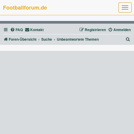
Footballforum.de
T
o
g
g
l
FAQ
Kontakt
Registrieren
Anmelden
e
n
a
S
Foren-Übersicht
Suche
Unbeantwortete Themen
v
u
i
g
c
a
t
h
i
e
o
n