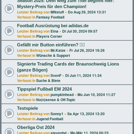
Season 2025: Dein Weg zum Titel beginnt hier:
Mystery-Preis für den Champion!
Letzter Beitrag von
MNstuff
«
Do Aug 29, 2024 13:31
Verfasst in
Fantasy Football
Football Ausrüstung bei adidas.de
Letzter Beitrag von
Etna
«
Di Jul 30, 2024 09:57
Verfasst in
Players Corner
Gefällt mir Button einführen? 👍🏻
Letzter Beitrag von
Mr.Katze
«
Fr Jul 26, 2024 18:26
Verfasst in
Wünsche & Support
Signierte Trading Cards der Braunschweig Lions
(ganze Bögen)
Letzter Beitrag von
SvenF
«
Di Jun 11, 2024 11:34
Verfasst in
Suche & Biete
Tippspiel Fußball EM 2024
Letzter Beitrag von
pumpkinhead
«
Mo Jun 10, 2024 11:27
Verfasst in
No(n)sense & Off-Topic
Testspiele
Letzter Beitrag von
Sonny1
«
Sa Apr 13, 2024 13:20
Verfasst in
Jugend Football
Oberliga Ost 2024
Letzter Beitrag von
stevenhd
«
Mo Mär 11, 2024 00:23