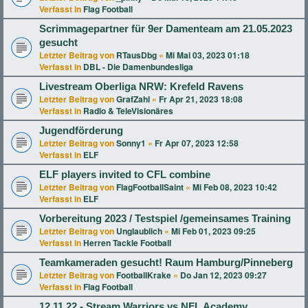
Verfasst in
Flag Football
Scrimmagepartner für 9er Damenteam am 21.05.2023
gesucht
Letzter Beitrag von
RTausDbg
«
Mi Mai 03, 2023 01:18
Verfasst in
DBL - Die Damenbundesliga
Livestream Oberliga NRW: Krefeld Ravens
Letzter Beitrag von
GrafZahl
«
Fr Apr 21, 2023 18:08
Verfasst in
Radio & TeleVisionäres
Jugendförderung
Letzter Beitrag von
Sonny1
«
Fr Apr 07, 2023 12:58
Verfasst in
ELF
ELF players invited to CFL combine
Letzter Beitrag von
FlagFootballSaint
«
Mi Feb 08, 2023 10:42
Verfasst in
ELF
Vorbereitung 2023 / Testspiel /gemeinsames Training
Letzter Beitrag von
Unglaublich
«
Mi Feb 01, 2023 09:25
Verfasst in
Herren Tackle Football
Teamkameraden gesucht! Raum Hamburg/Pinneberg
Letzter Beitrag von
FootballKrake
«
Do Jan 12, 2023 09:27
Verfasst in
Flag Football
12.11.22 - Stream Warriors vs NFL Academy