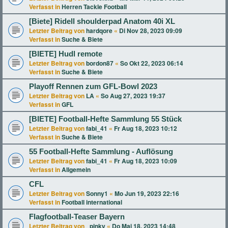
Verfasst in
Herren Tackle Football
[Biete] Ridell shoulderpad Anatom 40i XL
Letzter Beitrag von
hardqore
«
Di Nov 28, 2023 09:09
Verfasst in
Suche & Biete
[BIETE] Hudl remote
Letzter Beitrag von
bordon87
«
So Okt 22, 2023 06:14
Verfasst in
Suche & Biete
Playoff Rennen zum GFL-Bowl 2023
Letzter Beitrag von
LA
«
So Aug 27, 2023 19:37
Verfasst in
GFL
[BIETE] Football-Hefte Sammlung 55 Stück
Letzter Beitrag von
fabi_41
«
Fr Aug 18, 2023 10:12
Verfasst in
Suche & Biete
55 Football-Hefte Sammlung - Auflösung
Letzter Beitrag von
fabi_41
«
Fr Aug 18, 2023 10:09
Verfasst in
Allgemein
CFL
Letzter Beitrag von
Sonny1
«
Mo Jun 19, 2023 22:16
Verfasst in
Football international
Flagfootball-Teaser Bayern
Letzter Beitrag von
_pinky
«
Do Mai 18, 2023 14:48