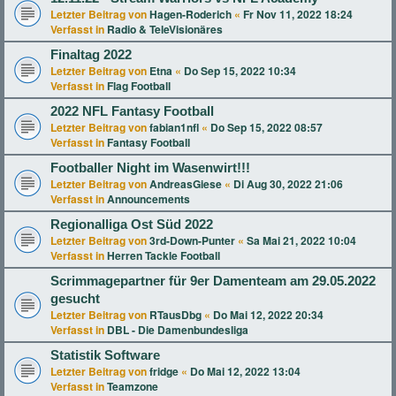
Letzter Beitrag von
Hagen-Roderich
«
Fr Nov 11, 2022 18:24
Verfasst in
Radio & TeleVisionäres
Finaltag 2022
Letzter Beitrag von
Etna
«
Do Sep 15, 2022 10:34
Verfasst in
Flag Football
2022 NFL Fantasy Football
Letzter Beitrag von
fabian1nfl
«
Do Sep 15, 2022 08:57
Verfasst in
Fantasy Football
Footballer Night im Wasenwirt!!!
Letzter Beitrag von
AndreasGiese
«
Di Aug 30, 2022 21:06
Verfasst in
Announcements
Regionalliga Ost Süd 2022
Letzter Beitrag von
3rd-Down-Punter
«
Sa Mai 21, 2022 10:04
Verfasst in
Herren Tackle Football
Scrimmagepartner für 9er Damenteam am 29.05.2022
gesucht
Letzter Beitrag von
RTausDbg
«
Do Mai 12, 2022 20:34
Verfasst in
DBL - Die Damenbundesliga
Statistik Software
Letzter Beitrag von
fridge
«
Do Mai 12, 2022 13:04
Verfasst in
Teamzone