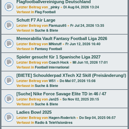
Flagfootballvereinigung Deutschland
Letzter Beitrag von
_pinky
«
Di Aug 04, 2026 13:24
Verfasst in
Flag Football
Schutt F7 Air Large
Letzter Beitrag von
Flantuzu95
«
Fr Jul 24, 2026 13:35
Verfasst in
Suche & Biete
Memorabilia Vault Fantasy Football Liga 2026
Letzter Beitrag von
MNstuff
«
Fr Jun 12, 2026 16:40
Verfasst in
Fantasy Football
Spieler gesucht für 1 Spanische Liga 2027
Letzter Beitrag von
Coach Hock
«
Mi Jun 10, 2026 17:01
Verfasst in
Football international
[BIETE] Schoulderpad XTech X2 Skill (Preisänderung!)
Letzter Beitrag von
W51
«
Do Mai 07, 2026 15:08
Verfasst in
Suche & Biete
[Suche] Nike Force Savage Elite TD in 46 / 47
Letzter Beitrag von
Jan25
«
So Nov 02, 2025 20:15
Verfasst in
Suche & Biete
Ladies Bowl 2025
Letzter Beitrag von
Hagen-Roderich
«
Do Sep 04, 2025 06:57
Verfasst in
Radio & TeleVisionäres