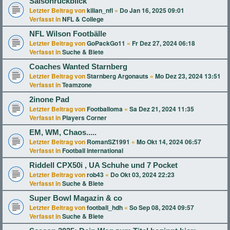
Saisonrückblick
Letzter Beitrag von
kilian_nfl
«
Do Jan 16, 2025 09:01
Verfasst in
NFL & College
NFL Wilson Footbälle
Letzter Beitrag von
GoPackGo11
«
Fr Dez 27, 2024 06:18
Verfasst in
Suche & Biete
Coaches Wanted Starnberg
Letzter Beitrag von
Starnberg Argonauts
«
Mo Dez 23, 2024 13:51
Verfasst in
Teamzone
2inone Pad
Letzter Beitrag von
Footballoma
«
Sa Dez 21, 2024 11:35
Verfasst in
Players Corner
EM, WM, Chaos.....
Letzter Beitrag von
RomanSZ1991
«
Mo Okt 14, 2024 06:57
Verfasst in
Football international
Riddell CPX50i , UA Schuhe und 7 Pocket
Letzter Beitrag von
rob43
«
Do Okt 03, 2024 22:23
Verfasst in
Suche & Biete
Super Bowl Magazin & co
Letzter Beitrag von
football_hdh
«
So Sep 08, 2024 09:57
Verfasst in
Suche & Biete