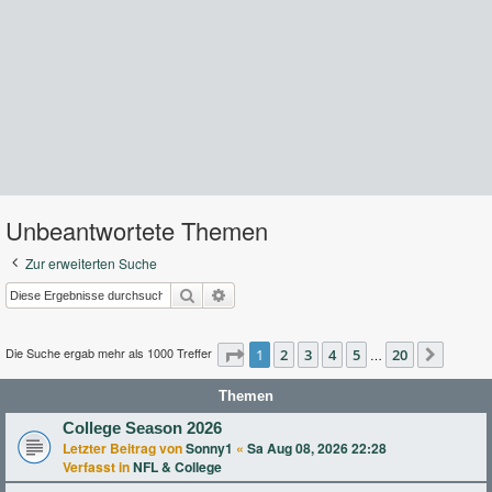
Unbeantwortete Themen
Zur erweiterten Suche
Suche
Erweiterte Suche
Die Suche ergab mehr als 1000 Treffer
Seite
1
2
1
von
3
20
4
5
20
…
Nächst
Themen
College Season 2026
Letzter Beitrag von
Sonny1
«
Sa Aug 08, 2026 22:28
Verfasst in
NFL & College