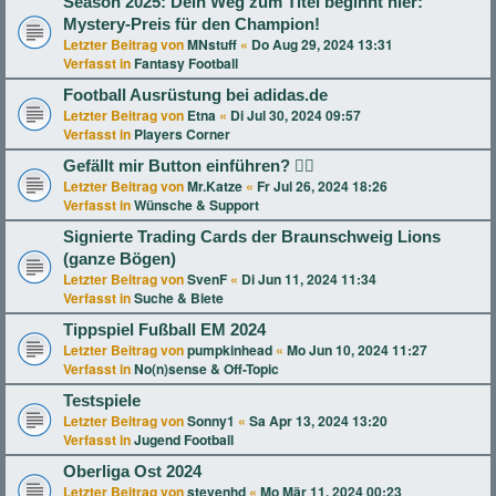
Season 2025: Dein Weg zum Titel beginnt hier:
Mystery-Preis für den Champion!
Letzter Beitrag von
MNstuff
«
Do Aug 29, 2024 13:31
Verfasst in
Fantasy Football
Football Ausrüstung bei adidas.de
Letzter Beitrag von
Etna
«
Di Jul 30, 2024 09:57
Verfasst in
Players Corner
Gefällt mir Button einführen? 👍🏻
Letzter Beitrag von
Mr.Katze
«
Fr Jul 26, 2024 18:26
Verfasst in
Wünsche & Support
Signierte Trading Cards der Braunschweig Lions
(ganze Bögen)
Letzter Beitrag von
SvenF
«
Di Jun 11, 2024 11:34
Verfasst in
Suche & Biete
Tippspiel Fußball EM 2024
Letzter Beitrag von
pumpkinhead
«
Mo Jun 10, 2024 11:27
Verfasst in
No(n)sense & Off-Topic
Testspiele
Letzter Beitrag von
Sonny1
«
Sa Apr 13, 2024 13:20
Verfasst in
Jugend Football
Oberliga Ost 2024
Letzter Beitrag von
stevenhd
«
Mo Mär 11, 2024 00:23