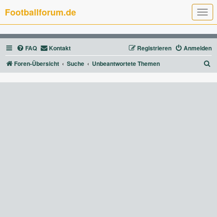
Footballforum.de
T
o
g
g
l
FAQ
Kontakt
Registrieren
Anmelden
e
n
a
S
Foren-Übersicht
Suche
Unbeantwortete Themen
v
u
i
g
c
a
t
h
i
e
o
n