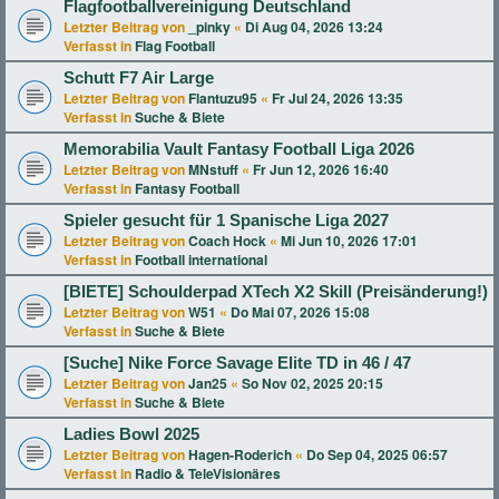
Flagfootballvereinigung Deutschland
Letzter Beitrag von
_pinky
«
Di Aug 04, 2026 13:24
Verfasst in
Flag Football
Schutt F7 Air Large
Letzter Beitrag von
Flantuzu95
«
Fr Jul 24, 2026 13:35
Verfasst in
Suche & Biete
Memorabilia Vault Fantasy Football Liga 2026
Letzter Beitrag von
MNstuff
«
Fr Jun 12, 2026 16:40
Verfasst in
Fantasy Football
Spieler gesucht für 1 Spanische Liga 2027
Letzter Beitrag von
Coach Hock
«
Mi Jun 10, 2026 17:01
Verfasst in
Football international
[BIETE] Schoulderpad XTech X2 Skill (Preisänderung!)
Letzter Beitrag von
W51
«
Do Mai 07, 2026 15:08
Verfasst in
Suche & Biete
[Suche] Nike Force Savage Elite TD in 46 / 47
Letzter Beitrag von
Jan25
«
So Nov 02, 2025 20:15
Verfasst in
Suche & Biete
Ladies Bowl 2025
Letzter Beitrag von
Hagen-Roderich
«
Do Sep 04, 2025 06:57
Verfasst in
Radio & TeleVisionäres