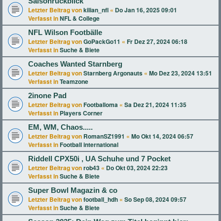
Saisonrückblick
Letzter Beitrag von
kilian_nfl
«
Do Jan 16, 2025 09:01
Verfasst in
NFL & College
NFL Wilson Footbälle
Letzter Beitrag von
GoPackGo11
«
Fr Dez 27, 2024 06:18
Verfasst in
Suche & Biete
Coaches Wanted Starnberg
Letzter Beitrag von
Starnberg Argonauts
«
Mo Dez 23, 2024 13:51
Verfasst in
Teamzone
2inone Pad
Letzter Beitrag von
Footballoma
«
Sa Dez 21, 2024 11:35
Verfasst in
Players Corner
EM, WM, Chaos.....
Letzter Beitrag von
RomanSZ1991
«
Mo Okt 14, 2024 06:57
Verfasst in
Football international
Riddell CPX50i , UA Schuhe und 7 Pocket
Letzter Beitrag von
rob43
«
Do Okt 03, 2024 22:23
Verfasst in
Suche & Biete
Super Bowl Magazin & co
Letzter Beitrag von
football_hdh
«
So Sep 08, 2024 09:57
Verfasst in
Suche & Biete