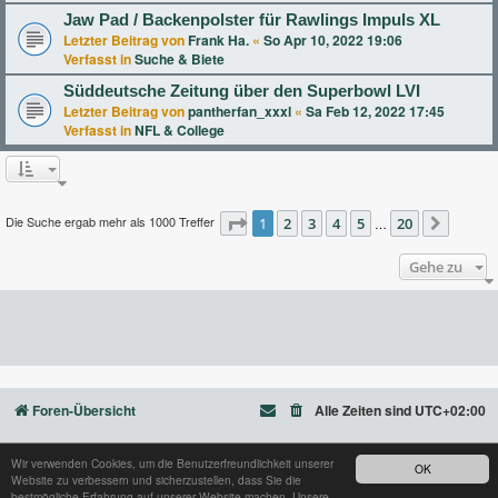
Jaw Pad / Backenpolster für Rawlings Impuls XL
Letzter Beitrag von
Frank Ha.
«
So Apr 10, 2022 19:06
Verfasst in
Suche & Biete
Süddeutsche Zeitung über den Superbowl LVI
Letzter Beitrag von
pantherfan_xxxl
«
Sa Feb 12, 2022 17:45
Verfasst in
NFL & College
Die Suche ergab mehr als 1000 Treffer
Seite
1
2
1
von
3
20
4
5
20
…
Nächst
Gehe zu
Foren-Übersicht
Alle Zeiten sind
UTC+02:00
Wir verwenden Cookies, um die Benutzerfreundlichkeit unserer
OK
Website zu verbessern und sicherzustellen, dass Sie die
Powered by
phpBB
® Forum Software © phpBB Limited
bestmögliche Erfahrung auf unserer Website machen. Unsere