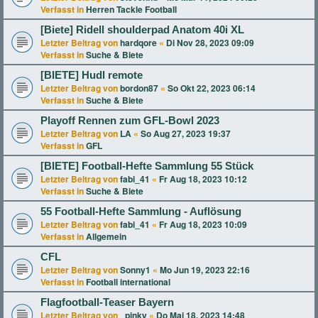
Verfasst in
Herren Tackle Football
[Biete] Ridell shoulderpad Anatom 40i XL
Letzter Beitrag von
hardqore
«
Di Nov 28, 2023 09:09
Verfasst in
Suche & Biete
[BIETE] Hudl remote
Letzter Beitrag von
bordon87
«
So Okt 22, 2023 06:14
Verfasst in
Suche & Biete
Playoff Rennen zum GFL-Bowl 2023
Letzter Beitrag von
LA
«
So Aug 27, 2023 19:37
Verfasst in
GFL
[BIETE] Football-Hefte Sammlung 55 Stück
Letzter Beitrag von
fabi_41
«
Fr Aug 18, 2023 10:12
Verfasst in
Suche & Biete
55 Football-Hefte Sammlung - Auflösung
Letzter Beitrag von
fabi_41
«
Fr Aug 18, 2023 10:09
Verfasst in
Allgemein
CFL
Letzter Beitrag von
Sonny1
«
Mo Jun 19, 2023 22:16
Verfasst in
Football international
Flagfootball-Teaser Bayern
Letzter Beitrag von
_pinky
«
Do Mai 18, 2023 14:48