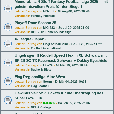
Memorabilia N Stuff Fantasy Football Liga 2025 – mit
geheimnisvollem Preis für den Sieger!
Letzter Beitrag von
MNstuff
«
Mi Aug 06, 2025 20:48
Verfasst in
Fantasy Football
Playoff Race Season 25
Letzter Beitrag von
MK1983
«
So Jul 20, 2025 21:00
Verfasst in
DBL - Die Damenbundesliga
X-League (Japan)
Letzter Beitrag von
FlagFootballSaint
«
So Jul 20, 2025 11:22
Verfasst in
Football international
Ungetragen!!! Riddell Speed Flex in XL Schwarz mit
SF-2BDC-TX Facemask Schwarz + Oakley Eyeshield
Letzter Beitrag von
Line79
«
Mi Mär 19, 2025 16:49
Verfasst in
Suche & Biete
Flag Regionalliga Mitte West
Letzter Beitrag von
Storm
«
Di Mär 04, 2025 10:33
Verfasst in
Flag Football
Gewinnspiel: 5x 2 Tickets für die Übertragung des
Super Bowl LIX
Letzter Beitrag von
Karsten
«
So Feb 02, 2025 22:06
Verfasst in
NFL & College