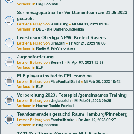
Verfasst in
Flag Football
Scrimmagepartner für 9er Damenteam am 21.05.2023
gesucht
Letzter Beitrag von
RTausDbg
«
Mi Mai 03, 2023 01:18
Verfasst in
DBL - Die Damenbundesliga
Livestream Oberliga NRW: Krefeld Ravens
Letzter Beitrag von
GrafZahl
«
Fr Apr 21, 2023 18:08
Verfasst in
Radio & TeleVisionäres
Jugendförderung
Letzter Beitrag von
Sonny1
«
Fr Apr 07, 2023 12:58
Verfasst in
ELF
ELF players invited to CFL combine
Letzter Beitrag von
FlagFootballSaint
«
Mi Feb 08, 2023 10:42
Verfasst in
ELF
Vorbereitung 2023 / Testspiel /gemeinsames Training
Letzter Beitrag von
Unglaublich
«
Mi Feb 01, 2023 09:25
Verfasst in
Herren Tackle Football
Teamkameraden gesucht! Raum Hamburg/Pinneberg
Letzter Beitrag von
FootballKrake
«
Do Jan 12, 2023 09:27
Verfasst in
Flag Football
12.11.22 - Stream Warriors vs NFL Academy