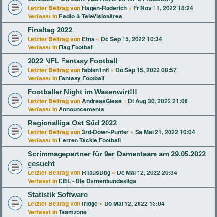
Letzter Beitrag von
Hagen-Roderich
«
Fr Nov 11, 2022 18:24
Verfasst in
Radio & TeleVisionäres
Finaltag 2022
Letzter Beitrag von
Etna
«
Do Sep 15, 2022 10:34
Verfasst in
Flag Football
2022 NFL Fantasy Football
Letzter Beitrag von
fabian1nfl
«
Do Sep 15, 2022 08:57
Verfasst in
Fantasy Football
Footballer Night im Wasenwirt!!!
Letzter Beitrag von
AndreasGiese
«
Di Aug 30, 2022 21:06
Verfasst in
Announcements
Regionalliga Ost Süd 2022
Letzter Beitrag von
3rd-Down-Punter
«
Sa Mai 21, 2022 10:04
Verfasst in
Herren Tackle Football
Scrimmagepartner für 9er Damenteam am 29.05.2022
gesucht
Letzter Beitrag von
RTausDbg
«
Do Mai 12, 2022 20:34
Verfasst in
DBL - Die Damenbundesliga
Statistik Software
Letzter Beitrag von
fridge
«
Do Mai 12, 2022 13:04
Verfasst in
Teamzone