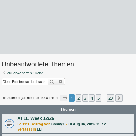
Unbeantwortete Themen
Zur erweiterten Suche
Suche
Erweiterte Suche
Die Suche ergab mehr als 1000 Treffer
Seite
1
2
1
von
3
20
4
5
20
…
Nächst
Themen
AFLE Week 12/26
Letzter Beitrag von
Sonny1
«
Di Aug 04, 2026 19:12
Verfasst in
ELF