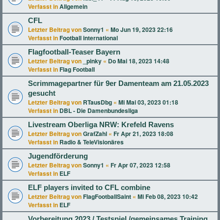
Verfasst in
Allgemein
CFL
Letzter Beitrag von
Sonny1
«
Mo Jun 19, 2023 22:16
Verfasst in
Football international
Flagfootball-Teaser Bayern
Letzter Beitrag von
_pinky
«
Do Mai 18, 2023 14:48
Verfasst in
Flag Football
Scrimmagepartner für 9er Damenteam am 21.05.2023
gesucht
Letzter Beitrag von
RTausDbg
«
Mi Mai 03, 2023 01:18
Verfasst in
DBL - Die Damenbundesliga
Livestream Oberliga NRW: Krefeld Ravens
Letzter Beitrag von
GrafZahl
«
Fr Apr 21, 2023 18:08
Verfasst in
Radio & TeleVisionäres
Jugendförderung
Letzter Beitrag von
Sonny1
«
Fr Apr 07, 2023 12:58
Verfasst in
ELF
ELF players invited to CFL combine
Letzter Beitrag von
FlagFootballSaint
«
Mi Feb 08, 2023 10:42
Verfasst in
ELF
Vorbereitung 2023 / Testspiel /gemeinsames Training