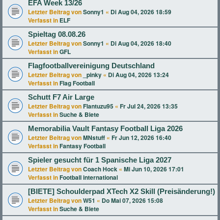
EFA Week 13/26
Letzter Beitrag von
Sonny1
«
Di Aug 04, 2026 18:59
Verfasst in
ELF
Spieltag 08.08.26
Letzter Beitrag von
Sonny1
«
Di Aug 04, 2026 18:40
Verfasst in
GFL
Flagfootballvereinigung Deutschland
Letzter Beitrag von
_pinky
«
Di Aug 04, 2026 13:24
Verfasst in
Flag Football
Schutt F7 Air Large
Letzter Beitrag von
Flantuzu95
«
Fr Jul 24, 2026 13:35
Verfasst in
Suche & Biete
Memorabilia Vault Fantasy Football Liga 2026
Letzter Beitrag von
MNstuff
«
Fr Jun 12, 2026 16:40
Verfasst in
Fantasy Football
Spieler gesucht für 1 Spanische Liga 2027
Letzter Beitrag von
Coach Hock
«
Mi Jun 10, 2026 17:01
Verfasst in
Football international
[BIETE] Schoulderpad XTech X2 Skill (Preisänderung!)
Letzter Beitrag von
W51
«
Do Mai 07, 2026 15:08
Verfasst in
Suche & Biete