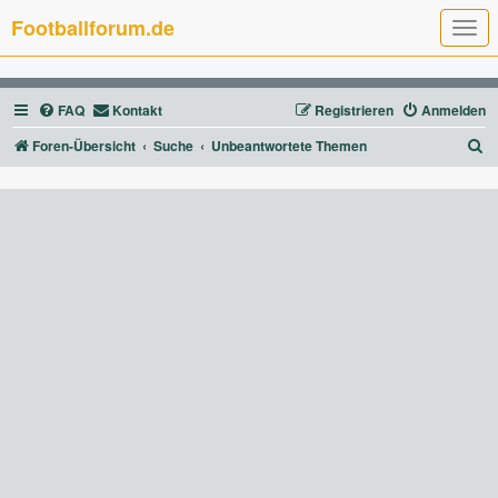
Footballforum.de
T
o
g
g
l
FAQ
Kontakt
Registrieren
Anmelden
e
n
a
S
Foren-Übersicht
Suche
Unbeantwortete Themen
v
u
i
g
c
a
t
h
i
e
o
n