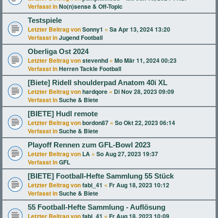
Verfasst in
No(n)sense & Off-Topic
Testspiele
Letzter Beitrag von
Sonny1
«
Sa Apr 13, 2024 13:20
Verfasst in
Jugend Football
Oberliga Ost 2024
Letzter Beitrag von
stevenhd
«
Mo Mär 11, 2024 00:23
Verfasst in
Herren Tackle Football
[Biete] Ridell shoulderpad Anatom 40i XL
Letzter Beitrag von
hardqore
«
Di Nov 28, 2023 09:09
Verfasst in
Suche & Biete
[BIETE] Hudl remote
Letzter Beitrag von
bordon87
«
So Okt 22, 2023 06:14
Verfasst in
Suche & Biete
Playoff Rennen zum GFL-Bowl 2023
Letzter Beitrag von
LA
«
So Aug 27, 2023 19:37
Verfasst in
GFL
[BIETE] Football-Hefte Sammlung 55 Stück
Letzter Beitrag von
fabi_41
«
Fr Aug 18, 2023 10:12
Verfasst in
Suche & Biete
55 Football-Hefte Sammlung - Auflösung
Letzter Beitrag von
fabi_41
«
Fr Aug 18, 2023 10:09