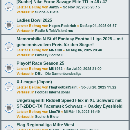
[Suche] Nike Force Savage Elite TD in 46 / 47
Letzter Beitrag von
Jan25
«
So Nov 02, 2025 20:15
Verfasst in
Suche & Biete
Ladies Bowl 2025
Letzter Beitrag von
Hagen-Roderich
«
Do Sep 04, 2025 06:57
Verfasst in
Radio & TeleVisionäres
Memorabilia N Stuff Fantasy Football Liga 2025 – mit
geheimnisvollem Preis für den Sieger!
Letzter Beitrag von
MNstuff
«
Mi Aug 06, 2025 20:48
Verfasst in
Fantasy Football
Playoff Race Season 25
Letzter Beitrag von
MK1983
«
So Jul 20, 2025 21:00
Verfasst in
DBL - Die Damenbundesliga
X-League (Japan)
Letzter Beitrag von
FlagFootballSaint
«
So Jul 20, 2025 11:22
Verfasst in
Football international
Ungetragen!!! Riddell Speed Flex in XL Schwarz mit
SF-2BDC-TX Facemask Schwarz + Oakley Eyeshield
Letzter Beitrag von
Line79
«
Mi Mär 19, 2025 16:49
Verfasst in
Suche & Biete
Flag Regionalliga Mitte West