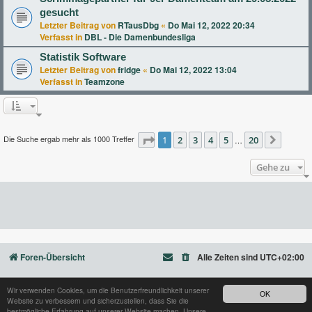
gesucht
Letzter Beitrag von
RTausDbg
«
Do Mai 12, 2022 20:34
Verfasst in
DBL - Die Damenbundesliga
Statistik Software
Letzter Beitrag von
fridge
«
Do Mai 12, 2022 13:04
Verfasst in
Teamzone
Die Suche ergab mehr als 1000 Treffer
Seite
1
2
1
von
3
20
4
5
20
…
Nächst
Gehe zu
Foren-Übersicht
Alle Zeiten sind
UTC+02:00
Wir verwenden Cookies, um die Benutzerfreundlichkeit unserer
OK
Website zu verbessern und sicherzustellen, dass Sie die
Powered by
phpBB
® Forum Software © phpBB Limited
bestmögliche Erfahrung auf unserer Website machen. Unsere