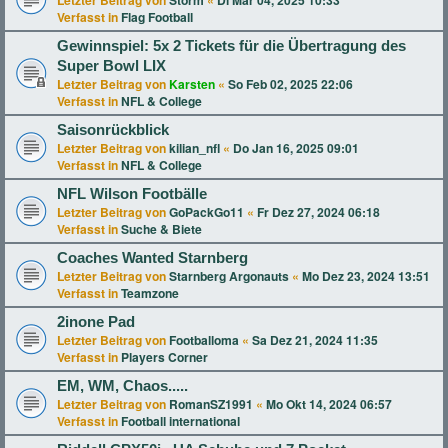
Letzter Beitrag von
Storm
«
Di Mär 04, 2025 10:33
Verfasst in
Flag Football
Gewinnspiel: 5x 2 Tickets für die Übertragung des
Super Bowl LIX
Letzter Beitrag von
Karsten
«
So Feb 02, 2025 22:06
Verfasst in
NFL & College
Saisonrückblick
Letzter Beitrag von
kilian_nfl
«
Do Jan 16, 2025 09:01
Verfasst in
NFL & College
NFL Wilson Footbälle
Letzter Beitrag von
GoPackGo11
«
Fr Dez 27, 2024 06:18
Verfasst in
Suche & Biete
Coaches Wanted Starnberg
Letzter Beitrag von
Starnberg Argonauts
«
Mo Dez 23, 2024 13:51
Verfasst in
Teamzone
2inone Pad
Letzter Beitrag von
Footballoma
«
Sa Dez 21, 2024 11:35
Verfasst in
Players Corner
EM, WM, Chaos.....
Letzter Beitrag von
RomanSZ1991
«
Mo Okt 14, 2024 06:57
Verfasst in
Football international