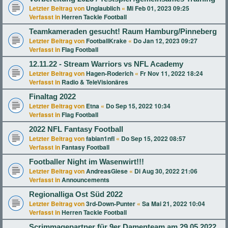
Letzter Beitrag von
Unglaublich
«
Mi Feb 01, 2023 09:25
Verfasst in
Herren Tackle Football
Teamkameraden gesucht! Raum Hamburg/Pinneberg
Letzter Beitrag von
FootballKrake
«
Do Jan 12, 2023 09:27
Verfasst in
Flag Football
12.11.22 - Stream Warriors vs NFL Academy
Letzter Beitrag von
Hagen-Roderich
«
Fr Nov 11, 2022 18:24
Verfasst in
Radio & TeleVisionäres
Finaltag 2022
Letzter Beitrag von
Etna
«
Do Sep 15, 2022 10:34
Verfasst in
Flag Football
2022 NFL Fantasy Football
Letzter Beitrag von
fabian1nfl
«
Do Sep 15, 2022 08:57
Verfasst in
Fantasy Football
Footballer Night im Wasenwirt!!!
Letzter Beitrag von
AndreasGiese
«
Di Aug 30, 2022 21:06
Verfasst in
Announcements
Regionalliga Ost Süd 2022
Letzter Beitrag von
3rd-Down-Punter
«
Sa Mai 21, 2022 10:04
Verfasst in
Herren Tackle Football
Scrimmagepartner für 9er Damenteam am 29.05.2022