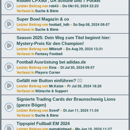
Riddell CPX50i , UA Schuhe und 7 Pocket
Letzter Beitrag von
rob43
«
Do Okt 03, 2024 22:23
Verfasst in
Suche & Biete
Super Bowl Magazin & co
Letzter Beitrag von
football_hdh
«
So Sep 08, 2024 09:57
Verfasst in
Suche & Biete
Season 2025: Dein Weg zum Titel beginnt hier:
Mystery-Preis für den Champion!
Letzter Beitrag von
MNstuff
«
Do Aug 29, 2024 13:31
Verfasst in
Fantasy Football
Football Ausrüstung bei adidas.de
Letzter Beitrag von
Etna
«
Di Jul 30, 2024 09:57
Verfasst in
Players Corner
Gefällt mir Button einführen? 👍🏻
Letzter Beitrag von
Mr.Katze
«
Fr Jul 26, 2024 18:26
Verfasst in
Wünsche & Support
Signierte Trading Cards der Braunschweig Lions
(ganze Bögen)
Letzter Beitrag von
SvenF
«
Di Jun 11, 2024 11:34
Verfasst in
Suche & Biete
Tippspiel Fußball EM 2024
Letzter Beitrag von
pumpkinhead
«
Mo Jun 10, 2024 11:27