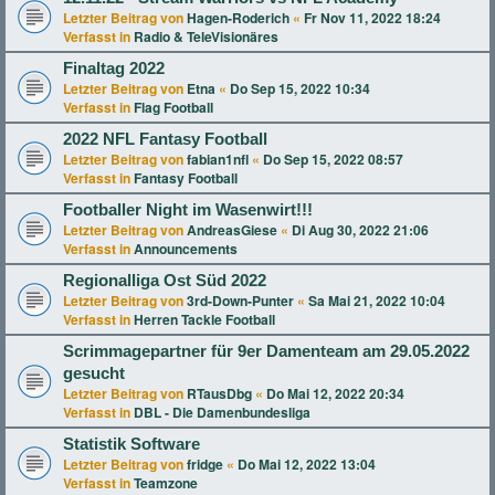
Letzter Beitrag von
Hagen-Roderich
«
Fr Nov 11, 2022 18:24
Verfasst in
Radio & TeleVisionäres
Finaltag 2022
Letzter Beitrag von
Etna
«
Do Sep 15, 2022 10:34
Verfasst in
Flag Football
2022 NFL Fantasy Football
Letzter Beitrag von
fabian1nfl
«
Do Sep 15, 2022 08:57
Verfasst in
Fantasy Football
Footballer Night im Wasenwirt!!!
Letzter Beitrag von
AndreasGiese
«
Di Aug 30, 2022 21:06
Verfasst in
Announcements
Regionalliga Ost Süd 2022
Letzter Beitrag von
3rd-Down-Punter
«
Sa Mai 21, 2022 10:04
Verfasst in
Herren Tackle Football
Scrimmagepartner für 9er Damenteam am 29.05.2022
gesucht
Letzter Beitrag von
RTausDbg
«
Do Mai 12, 2022 20:34
Verfasst in
DBL - Die Damenbundesliga
Statistik Software
Letzter Beitrag von
fridge
«
Do Mai 12, 2022 13:04
Verfasst in
Teamzone