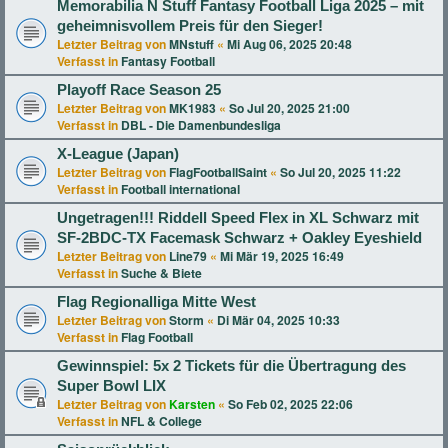
Memorabilia N Stuff Fantasy Football Liga 2025 – mit
geheimnisvollem Preis für den Sieger!
Letzter Beitrag von
MNstuff
«
Mi Aug 06, 2025 20:48
Verfasst in
Fantasy Football
Playoff Race Season 25
Letzter Beitrag von
MK1983
«
So Jul 20, 2025 21:00
Verfasst in
DBL - Die Damenbundesliga
X-League (Japan)
Letzter Beitrag von
FlagFootballSaint
«
So Jul 20, 2025 11:22
Verfasst in
Football international
Ungetragen!!! Riddell Speed Flex in XL Schwarz mit
SF-2BDC-TX Facemask Schwarz + Oakley Eyeshield
Letzter Beitrag von
Line79
«
Mi Mär 19, 2025 16:49
Verfasst in
Suche & Biete
Flag Regionalliga Mitte West
Letzter Beitrag von
Storm
«
Di Mär 04, 2025 10:33
Verfasst in
Flag Football
Gewinnspiel: 5x 2 Tickets für die Übertragung des
Super Bowl LIX
Letzter Beitrag von
Karsten
«
So Feb 02, 2025 22:06
Verfasst in
NFL & College