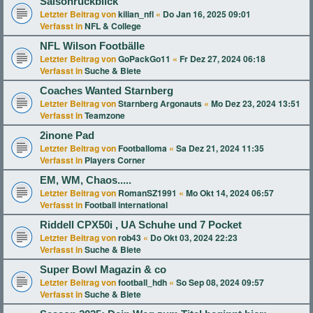
Saisonrückblick
Letzter Beitrag von
kilian_nfl
«
Do Jan 16, 2025 09:01
Verfasst in
NFL & College
NFL Wilson Footbälle
Letzter Beitrag von
GoPackGo11
«
Fr Dez 27, 2024 06:18
Verfasst in
Suche & Biete
Coaches Wanted Starnberg
Letzter Beitrag von
Starnberg Argonauts
«
Mo Dez 23, 2024 13:51
Verfasst in
Teamzone
2inone Pad
Letzter Beitrag von
Footballoma
«
Sa Dez 21, 2024 11:35
Verfasst in
Players Corner
EM, WM, Chaos.....
Letzter Beitrag von
RomanSZ1991
«
Mo Okt 14, 2024 06:57
Verfasst in
Football international
Riddell CPX50i , UA Schuhe und 7 Pocket
Letzter Beitrag von
rob43
«
Do Okt 03, 2024 22:23
Verfasst in
Suche & Biete
Super Bowl Magazin & co
Letzter Beitrag von
football_hdh
«
So Sep 08, 2024 09:57
Verfasst in
Suche & Biete