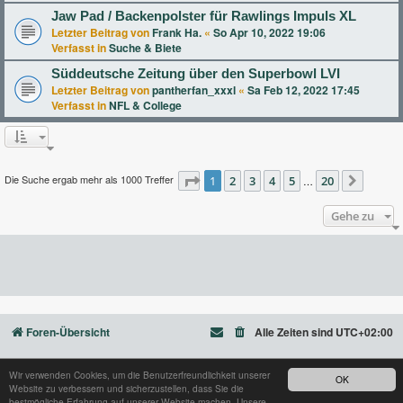
Jaw Pad / Backenpolster für Rawlings Impuls XL
Letzter Beitrag von
Frank Ha.
«
So Apr 10, 2022 19:06
Verfasst in
Suche & Biete
Süddeutsche Zeitung über den Superbowl LVI
Letzter Beitrag von
pantherfan_xxxl
«
Sa Feb 12, 2022 17:45
Verfasst in
NFL & College
Die Suche ergab mehr als 1000 Treffer
Seite
1
2
1
von
3
20
4
5
20
…
Nächst
Gehe zu
Foren-Übersicht
Alle Zeiten sind
UTC+02:00
Wir verwenden Cookies, um die Benutzerfreundlichkeit unserer
OK
Website zu verbessern und sicherzustellen, dass Sie die
Powered by
phpBB
® Forum Software © phpBB Limited
bestmögliche Erfahrung auf unserer Website machen. Unsere