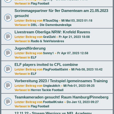
Verfasst in
Flag Football
Scrimmagepartner für 9er Damenteam am 21.05.2023
gesucht
Letzter Beitrag von
RTausDbg
«
Mi Mai 03, 2023 01:18
Verfasst in
DBL - Die Damenbundesliga
Livestream Oberliga NRW: Krefeld Ravens
Letzter Beitrag von
GrafZahl
«
Fr Apr 21, 2023 18:08
Verfasst in
Radio & TeleVisionäres
Jugendförderung
Letzter Beitrag von
Sonny1
«
Fr Apr 07, 2023 12:58
Verfasst in
ELF
ELF players invited to CFL combine
Letzter Beitrag von
FlagFootballSaint
«
Mi Feb 08, 2023 10:42
Verfasst in
ELF
Vorbereitung 2023 / Testspiel /gemeinsames Training
Letzter Beitrag von
Unglaublich
«
Mi Feb 01, 2023 09:25
Verfasst in
Herren Tackle Football
Teamkameraden gesucht! Raum Hamburg/Pinneberg
Letzter Beitrag von
FootballKrake
«
Do Jan 12, 2023 09:27
Verfasst in
Flag Football
12.11.22 - Stream Warriors vs NFL Academy