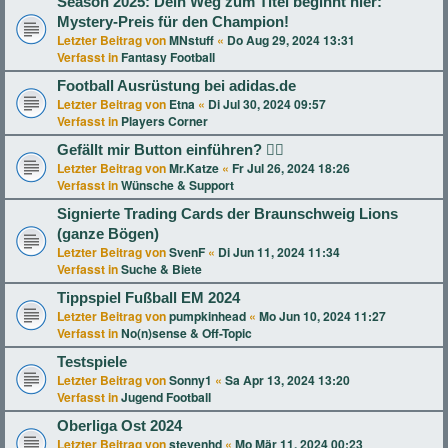
Season 2025: Dein Weg zum Titel beginnt hier:
Mystery-Preis für den Champion!
Letzter Beitrag von
MNstuff
«
Do Aug 29, 2024 13:31
Verfasst in
Fantasy Football
Football Ausrüstung bei adidas.de
Letzter Beitrag von
Etna
«
Di Jul 30, 2024 09:57
Verfasst in
Players Corner
Gefällt mir Button einführen? 👍🏻
Letzter Beitrag von
Mr.Katze
«
Fr Jul 26, 2024 18:26
Verfasst in
Wünsche & Support
Signierte Trading Cards der Braunschweig Lions
(ganze Bögen)
Letzter Beitrag von
SvenF
«
Di Jun 11, 2024 11:34
Verfasst in
Suche & Biete
Tippspiel Fußball EM 2024
Letzter Beitrag von
pumpkinhead
«
Mo Jun 10, 2024 11:27
Verfasst in
No(n)sense & Off-Topic
Testspiele
Letzter Beitrag von
Sonny1
«
Sa Apr 13, 2024 13:20
Verfasst in
Jugend Football
Oberliga Ost 2024
Letzter Beitrag von
stevenhd
«
Mo Mär 11, 2024 00:23