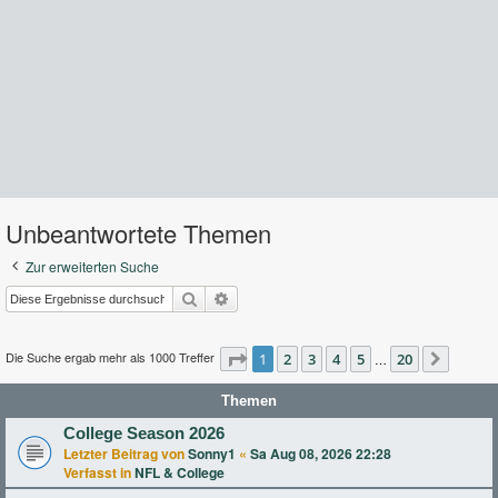
Unbeantwortete Themen
Zur erweiterten Suche
Suche
Erweiterte Suche
Die Suche ergab mehr als 1000 Treffer
Seite
1
2
1
von
3
20
4
5
20
…
Nächst
Themen
College Season 2026
Letzter Beitrag von
Sonny1
«
Sa Aug 08, 2026 22:28
Verfasst in
NFL & College