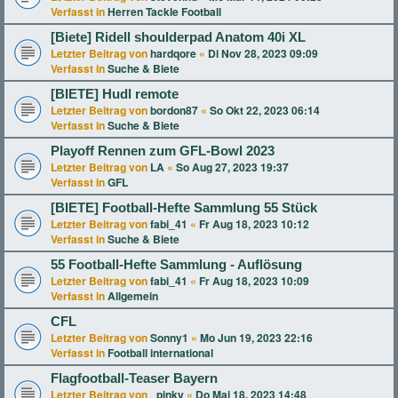
Verfasst in
Herren Tackle Football
[Biete] Ridell shoulderpad Anatom 40i XL
Letzter Beitrag von
hardqore
«
Di Nov 28, 2023 09:09
Verfasst in
Suche & Biete
[BIETE] Hudl remote
Letzter Beitrag von
bordon87
«
So Okt 22, 2023 06:14
Verfasst in
Suche & Biete
Playoff Rennen zum GFL-Bowl 2023
Letzter Beitrag von
LA
«
So Aug 27, 2023 19:37
Verfasst in
GFL
[BIETE] Football-Hefte Sammlung 55 Stück
Letzter Beitrag von
fabi_41
«
Fr Aug 18, 2023 10:12
Verfasst in
Suche & Biete
55 Football-Hefte Sammlung - Auflösung
Letzter Beitrag von
fabi_41
«
Fr Aug 18, 2023 10:09
Verfasst in
Allgemein
CFL
Letzter Beitrag von
Sonny1
«
Mo Jun 19, 2023 22:16
Verfasst in
Football international
Flagfootball-Teaser Bayern
Letzter Beitrag von
_pinky
«
Do Mai 18, 2023 14:48