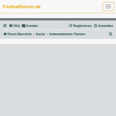
Footballforum.de
T
o
g
g
l
FAQ
Kontakt
Registrieren
Anmelden
e
n
a
S
Foren-Übersicht
Suche
Unbeantwortete Themen
v
u
i
g
c
a
t
h
i
e
o
n