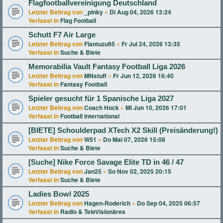
Flagfootballvereinigung Deutschland
Letzter Beitrag von
_pinky
«
Di Aug 04, 2026 13:24
Verfasst in
Flag Football
Schutt F7 Air Large
Letzter Beitrag von
Flantuzu95
«
Fr Jul 24, 2026 13:35
Verfasst in
Suche & Biete
Memorabilia Vault Fantasy Football Liga 2026
Letzter Beitrag von
MNstuff
«
Fr Jun 12, 2026 16:40
Verfasst in
Fantasy Football
Spieler gesucht für 1 Spanische Liga 2027
Letzter Beitrag von
Coach Hock
«
Mi Jun 10, 2026 17:01
Verfasst in
Football international
[BIETE] Schoulderpad XTech X2 Skill (Preisänderung!)
Letzter Beitrag von
W51
«
Do Mai 07, 2026 15:08
Verfasst in
Suche & Biete
[Suche] Nike Force Savage Elite TD in 46 / 47
Letzter Beitrag von
Jan25
«
So Nov 02, 2025 20:15
Verfasst in
Suche & Biete
Ladies Bowl 2025
Letzter Beitrag von
Hagen-Roderich
«
Do Sep 04, 2025 06:57
Verfasst in
Radio & TeleVisionäres